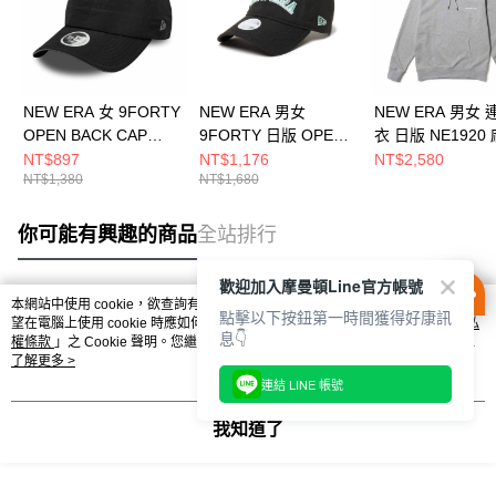
NEW ERA 女 9FORTY
NEW ERA 男女
NEW ERA 男女
OPEN BACK CAP
9FORTY 日版 OPEN
衣 日版 NE1920
NEW ERA 黑
BACK CHARM
NE14735040
NT$897
NT$1,176
NT$2,580
NT$1,380
NT$1,680
NE60667455
NE14388169
你可能有興趣的商品
全站排行
歡迎加入摩曼頓Line官方帳號
本網站中使用 cookie，欲查詢有關本網站使用 cookie 方式之詳情，及若您不希
點擊以下按鈕第一時間獲得好康訊
熱門標籤
望在電腦上使用 cookie 時應如何變更電腦的 cookie 設定，請參閱本網站「
隱私
息👇
權條款
」之 Cookie 聲明。您繼續使用本網站即表示您同意本公司得按本網站使
用條款之 Cookie 聲明使用 cookie。
了解更多 >
連結 LINE 帳號
我知道了