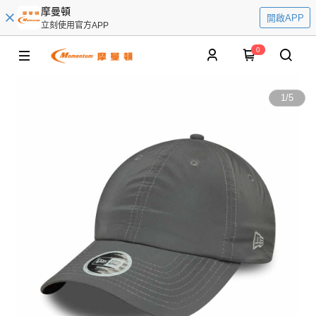
摩曼頓
開啟APP
立刻使用官方APP
0
1
/
5