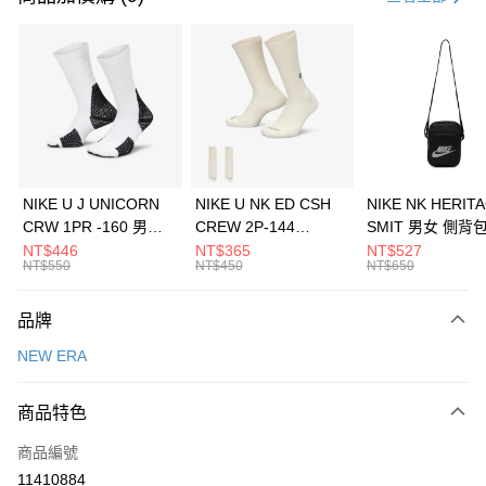
信用卡分期付款
3 期 0 利率 每期
NT$460
21家銀行
合作金庫商業銀行
第一商業銀行
LINE Pay
華南商業銀行
彰化商業銀行
Apple Pay
上海商業儲蓄銀行
台北富邦商業銀行
國泰世華商業銀行
兆豐國際商業銀行
悠遊付
臺灣中小企業銀行
台中商業銀行
NIKE U J UNICORN
NIKE U NK ED CSH
NIKE NK HERIT
匯豐（台灣）商業銀行
華泰商業銀行
CRW 1PR -160 男女
CREW 2P-144
SMIT 男女 側背
全盈+PAY
聯邦商業銀行
遠東國際商業銀行
中統襪 FZ3393100
EMBRDY 男女 短統襪
BA5871010
NT$446
NT$365
NT$527
元大商業銀行
永豐商業銀行
NT$550
NT$450
NT$650
AFTEE先享後付
FZ3073133
玉山商業銀行
星展（台灣）商業銀行
相關說明
台新國際商業銀行
中國信託商業銀行
品牌
【關於「AFTEE先享後付」】
台灣樂天信用卡公司
AFTEE先享後付是「在收到商品之後才付款」的支付方式。 讓您購物簡單
運送方式
NEW ERA
便利好安心！
１．簡單：不需註冊會員、不需綁卡、不需儲值。
7-11取貨(快速到店)
２．便利：只要手機號碼，簡訊認證，即可結帳。
商品特色
每筆NT$100，滿NT$1,500(含以上)免運費
３．安心：先確認商品／服務後，再付款。
商品編號
宅配
【「AFTEE先享後付」結帳流程】
１．於結帳方式選擇「AFTEE先享後付」後，將跳轉至「AFTEE先享後付」
11410884
每筆NT$100，滿NT$1,500(含以上)免運費