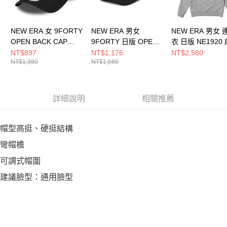
NEW ERA 女 9FORTY
NEW ERA 男女
NEW ERA 男女
OPEN BACK CAP
9FORTY 日版 OPEN
衣 日版 NE1920
NEW ERA 黑
BACK CHARM
NE14735040
NT$897
NT$1,176
NT$2,580
NT$1,380
NT$1,680
NE60667455
NE14388169
詳細說明
相關推薦
帽型高挺、硬挺結構
彎帽檐
可調式帽圍
建議臉型：通用臉型