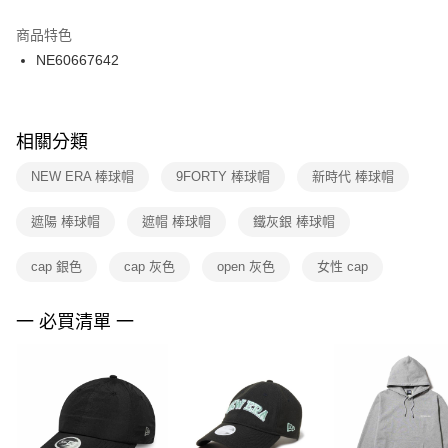
結帳頁面，進行簡訊認證並確認金額後，即可完成結帳。
２．訂單成立數日內，您將收到繳費通知簡訊。
商品特色
付款後門市自取
３．收到繳費通知簡訊後14天內，點擊此簡訊中的連結，可透過四大超商／
NE60667642
每筆NT$100，滿NT$1,500(含以上)免運費
ATM／網路銀行／等多元方式進行付款，方視為交易完成。
※ 請注意：結帳手續完成當下不需立刻繳費，但若您需要取消訂單，請聯絡
購買商品的店家。未經商家同意取消之訂單仍視為有效，需透過AFTEE先享
後付繳納相關費用。
※ 交易是否成功請以「AFTEE先享後付 」之結帳頁面顯示為準，若有關於
相關分類
是否繳費成功／繳費後需取消欲退款等相關疑問，請聯繫「AFTEE先享後付
客戶支援中心」
https://netprotections.freshdesk.com/support/home
NEW ERA 棒球帽
9FORTY 棒球帽
新時代 棒球帽
【注意事項】
遮陽 棒球帽
遮帽 棒球帽
鐵灰銀 棒球帽
１．透過由恩沛科技股份有限公司提供之「AFTEE先享後付」服務完成之交
易，需依本服務之必要範圍內提供個人資料，並將交易相關給付款項請求債
權轉讓予恩沛科技股份有限公司。
cap 銀色
cap 灰色
open 灰色
女性 cap
２．關於個人資料處理事宜，請瀏覽以下網址：
https://aftee.tw/terms/#terms3
３．未成年的使用者請事先徵得法定代理人或監護人之同意方可使用
一 必買清單 一
「AFTEE先享後付」，若未經同意申辦者引起之損失，本公司不負相關責
任。
４．使用「AFTEE先享後付」時，將依據個別帳號之用戶狀況，依本公司即
時審查核予不同之上限額度；若仍有額度不足之情形，本公司將視審查結果
請求用戶進行身份認證。
５．嚴禁一人註冊多個帳號或使用他人資訊註冊。若發現惡意使用之情形，
恩沛科技股份有限公司將有權停止該用戶之使用額度並採取法律行動。