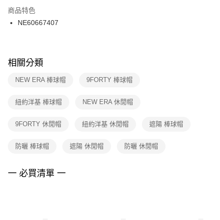
２．訂單成立數日內，您將收到繳費通知簡訊。
商品特色
付款後門市自取
３．收到繳費通知簡訊後14天內，點擊此簡訊中的連結，可透過四大超商／
NE60667407
每筆NT$100，滿NT$1,500(含以上)免運費
ATM／網路銀行／等多元方式進行付款，方視為交易完成。
※ 請注意：結帳手續完成當下不需立刻繳費，但若您需要取消訂單，請聯絡
購買商品的店家。未經商家同意取消之訂單仍視為有效，需透過AFTEE先享
後付繳納相關費用。
※ 交易是否成功請以「AFTEE先享後付 」之結帳頁面顯示為準，若有關於
相關分類
是否繳費成功／繳費後需取消欲退款等相關疑問，請聯繫「AFTEE先享後付
客戶支援中心」
https://netprotections.freshdesk.com/support/home
NEW ERA 棒球帽
9FORTY 棒球帽
【注意事項】
紐約洋基 棒球帽
NEW ERA 休閒帽
１．透過由恩沛科技股份有限公司提供之「AFTEE先享後付」服務完成之交
易，需依本服務之必要範圍內提供個人資料，並將交易相關給付款項請求債
權轉讓予恩沛科技股份有限公司。
9FORTY 休閒帽
紐約洋基 休閒帽
遮陽 棒球帽
２．關於個人資料處理事宜，請瀏覽以下網址：
https://aftee.tw/terms/#terms3
防曬 棒球帽
遮陽 休閒帽
防曬 休閒帽
３．未成年的使用者請事先徵得法定代理人或監護人之同意方可使用
「AFTEE先享後付」，若未經同意申辦者引起之損失，本公司不負相關責
任。
一 必買清單 一
４．使用「AFTEE先享後付」時，將依據個別帳號之用戶狀況，依本公司即
時審查核予不同之上限額度；若仍有額度不足之情形，本公司將視審查結果
請求用戶進行身份認證。
５．嚴禁一人註冊多個帳號或使用他人資訊註冊。若發現惡意使用之情形，
恩沛科技股份有限公司將有權停止該用戶之使用額度並採取法律行動。