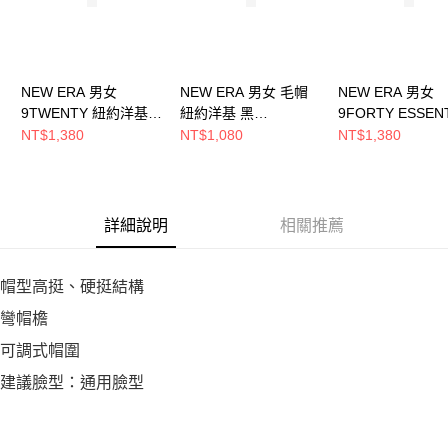
NEW ERA 男女
NEW ERA 男女 毛帽
NEW ERA 男女
9TWENTY 紐約洋基
紐約洋基 黑
9FORTY ESSEN
黑 NE70694965
NE70788573
紐約洋基
NT$1,380
NT$1,080
NT$1,380
NE70609993
詳細說明
相關推薦
帽型高挺、硬挺結構
彎帽檐
可調式帽圍
建議臉型：通用臉型