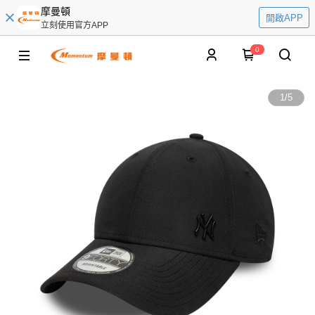
摩曼頓
開啟APP
立刻使用官方APP
0
1
/
5