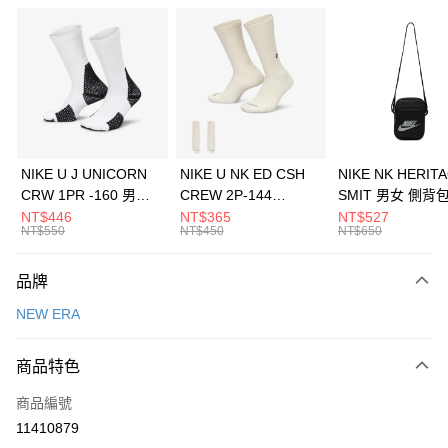
信用卡分期付款
3 期 0 利率 每期
NT$460
21家銀行
合作金庫商業銀行
第一商業銀行
LINE Pay
華南商業銀行
彰化商業銀行
Apple Pay
上海商業儲蓄銀行
台北富邦商業銀行
國泰世華商業銀行
兆豐國際商業銀行
悠遊付
臺灣中小企業銀行
台中商業銀行
NIKE U J UNICORN
NIKE U NK ED CSH
NIKE NK HERIT
匯豐（台灣）商業銀行
華泰商業銀行
CRW 1PR -160 男女
CREW 2P-144
SMIT 男女 側背
全盈+PAY
聯邦商業銀行
遠東國際商業銀行
中統襪 FZ3393100
EMBRDY 男女 短統襪
BA5871010
NT$446
NT$365
NT$527
元大商業銀行
永豐商業銀行
NT$550
NT$450
NT$650
AFTEE先享後付
FZ3073133
玉山商業銀行
星展（台灣）商業銀行
相關說明
台新國際商業銀行
中國信託商業銀行
品牌
【關於「AFTEE先享後付」】
台灣樂天信用卡公司
AFTEE先享後付是「在收到商品之後才付款」的支付方式。 讓您購物簡單
運送方式
NEW ERA
便利好安心！
１．簡單：不需註冊會員、不需綁卡、不需儲值。
7-11取貨(快速到店)
２．便利：只要手機號碼，簡訊認證，即可結帳。
商品特色
每筆NT$100，滿NT$1,500(含以上)免運費
３．安心：先確認商品／服務後，再付款。
商品編號
宅配
【「AFTEE先享後付」結帳流程】
１．於結帳方式選擇「AFTEE先享後付」後，將跳轉至「AFTEE先享後付」
11410879
每筆NT$100，滿NT$1,500(含以上)免運費
結帳頁面，進行簡訊認證並確認金額後，即可完成結帳。