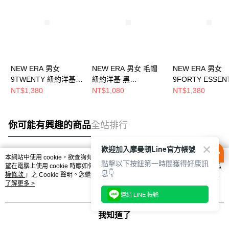
NEW ERA 男女
NEW ERA 男女 毛帽
NEW ERA 男女
9TWENTY 紐約洋基
紐約洋基 黑
9FORTY ESSEN
黑 NE70694965
NE70788573
紐約洋基
NT$1,380
NT$1,080
NT$1,380
NE70609993
你可能有興趣的商品
全站排行
歡迎加入摩曼頓Line官方帳號
本網站中使用 cookie，欲查詢有關本網站使用 cookie 方式之詳情，及若您不希
點擊以下按鈕第一時間獲得好康訊
熱門標籤
望在電腦上使用 cookie 時應如何變更電腦的 cookie 設定，請參閱本網站「
隱私
息👇
權條款
」之 Cookie 聲明。您繼續使用本網站即表示您同意本公司得按本網站使
用條款之 Cookie 聲明使用 cookie。
了解更多 >
連結 LINE 帳號
我知道了