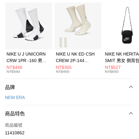
信用卡分期付款
3 期 0 利率 每期
NT$360
21家銀行
合作金庫商業銀行
第一商業銀行
LINE Pay
華南商業銀行
彰化商業銀行
Apple Pay
上海商業儲蓄銀行
台北富邦商業銀行
國泰世華商業銀行
兆豐國際商業銀行
悠遊付
臺灣中小企業銀行
台中商業銀行
NIKE U J UNICORN
NIKE U NK ED CSH
NIKE NK HERIT
匯豐（台灣）商業銀行
華泰商業銀行
CRW 1PR -160 男女
CREW 2P-144
SMIT 男女 側背
全盈+PAY
聯邦商業銀行
遠東國際商業銀行
中統襪 FZ3393100
EMBRDY 男女 短統襪
BA5871010
NT$446
NT$365
NT$527
元大商業銀行
永豐商業銀行
NT$550
NT$450
NT$650
AFTEE先享後付
FZ3073133
玉山商業銀行
星展（台灣）商業銀行
相關說明
台新國際商業銀行
中國信託商業銀行
品牌
【關於「AFTEE先享後付」】
台灣樂天信用卡公司
AFTEE先享後付是「在收到商品之後才付款」的支付方式。 讓您購物簡單
運送方式
NEW ERA
便利好安心！
１．簡單：不需註冊會員、不需綁卡、不需儲值。
7-11取貨(快速到店)
２．便利：只要手機號碼，簡訊認證，即可結帳。
商品特色
每筆NT$100，滿NT$1,500(含以上)免運費
３．安心：先確認商品／服務後，再付款。
商品編號
宅配
【「AFTEE先享後付」結帳流程】
１．於結帳方式選擇「AFTEE先享後付」後，將跳轉至「AFTEE先享後付」
11410862
每筆NT$100，滿NT$1,500(含以上)免運費
結帳頁面，進行簡訊認證並確認金額後，即可完成結帳。