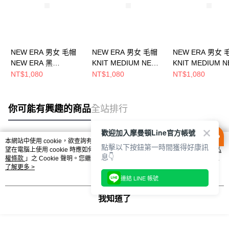
NEW ERA 男女 毛帽
NEW ERA 男女 毛帽
NEW ERA 男女 
NEW ERA 黑
KNIT MEDIUM NEW
KNIT MEDIUM 
NE70534802
ERA NEW ERA 雪松棕
ERA NEW ERA
NT$1,080
NT$1,080
NT$1,080
NE60494755
NE60494768
你可能有興趣的商品
全站排行
歡迎加入摩曼頓Line官方帳號
本網站中使用 cookie，欲查詢有關本網站使用 cookie 方式之詳情，及若您不希
點擊以下按鈕第一時間獲得好康訊
熱門標籤
望在電腦上使用 cookie 時應如何變更電腦的 cookie 設定，請參閱本網站「
隱私
息👇
權條款
」之 Cookie 聲明。您繼續使用本網站即表示您同意本公司得按本網站使
用條款之 Cookie 聲明使用 cookie。
了解更多 >
連結 LINE 帳號
我知道了