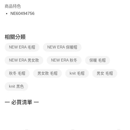
２．訂單成立數日內，您將收到繳費通知簡訊。
商品特色
付款後門市自取
３．收到繳費通知簡訊後14天內，點擊此簡訊中的連結，可透過四大超商／
NE60494756
每筆NT$100，滿NT$1,500(含以上)免運費
ATM／網路銀行／等多元方式進行付款，方視為交易完成。
※ 請注意：結帳手續完成當下不需立刻繳費，但若您需要取消訂單，請聯絡
購買商品的店家。未經商家同意取消之訂單仍視為有效，需透過AFTEE先享
後付繳納相關費用。
※ 交易是否成功請以「AFTEE先享後付 」之結帳頁面顯示為準，若有關於
相關分類
是否繳費成功／繳費後需取消欲退款等相關疑問，請聯繫「AFTEE先享後付
客戶支援中心」
https://netprotections.freshdesk.com/support/home
NEW ERA 毛帽
NEW ERA 保暖帽
【注意事項】
NEW ERA 男女款
NEW ERA 秋冬
保暖 毛帽
１．透過由恩沛科技股份有限公司提供之「AFTEE先享後付」服務完成之交
易，需依本服務之必要範圍內提供個人資料，並將交易相關給付款項請求債
權轉讓予恩沛科技股份有限公司。
秋冬 毛帽
男女款 毛帽
knit 毛帽
男女 毛帽
２．關於個人資料處理事宜，請瀏覽以下網址：
https://aftee.tw/terms/#terms3
knit 黑色
３．未成年的使用者請事先徵得法定代理人或監護人之同意方可使用
「AFTEE先享後付」，若未經同意申辦者引起之損失，本公司不負相關責
任。
一 必買清單 一
４．使用「AFTEE先享後付」時，將依據個別帳號之用戶狀況，依本公司即
時審查核予不同之上限額度；若仍有額度不足之情形，本公司將視審查結果
請求用戶進行身份認證。
５．嚴禁一人註冊多個帳號或使用他人資訊註冊。若發現惡意使用之情形，
恩沛科技股份有限公司將有權停止該用戶之使用額度並採取法律行動。