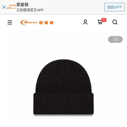
摩曼頓
開啟APP
立刻使用官方APP
0
1
/
2