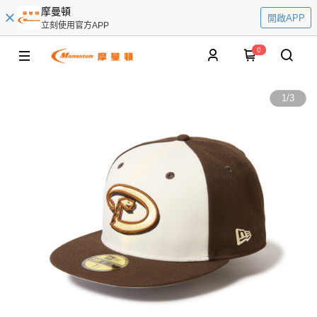
摩曼頓
開啟APP
立刻使用官方APP
0
1
/
3