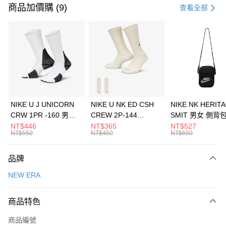
信用卡一次付款
商品加價購 (9)
查看全部
信用卡分期付款
3 期 0 利率 每期
NT$560
21家銀行
合作金庫商業銀行
第一商業銀行
LINE Pay
華南商業銀行
彰化商業銀行
Apple Pay
上海商業儲蓄銀行
台北富邦商業銀行
國泰世華商業銀行
兆豐國際商業銀行
悠遊付
臺灣中小企業銀行
台中商業銀行
NIKE U J UNICORN
NIKE U NK ED CSH
NIKE NK HERIT
匯豐（台灣）商業銀行
華泰商業銀行
CRW 1PR -160 男女
CREW 2P-144
SMIT 男女 側背
全盈+PAY
聯邦商業銀行
遠東國際商業銀行
中統襪 FZ3393100
EMBRDY 男女 短統襪
BA5871010
NT$446
NT$365
NT$527
元大商業銀行
永豐商業銀行
NT$550
NT$450
NT$650
AFTEE先享後付
FZ3073133
玉山商業銀行
星展（台灣）商業銀行
相關說明
台新國際商業銀行
中國信託商業銀行
品牌
【關於「AFTEE先享後付」】
台灣樂天信用卡公司
AFTEE先享後付是「在收到商品之後才付款」的支付方式。 讓您購物簡單
運送方式
NEW ERA
便利好安心！
１．簡單：不需註冊會員、不需綁卡、不需儲值。
7-11取貨(快速到店)
２．便利：只要手機號碼，簡訊認證，即可結帳。
商品特色
每筆NT$100，滿NT$1,500(含以上)免運費
３．安心：先確認商品／服務後，再付款。
商品編號
宅配
【「AFTEE先享後付」結帳流程】