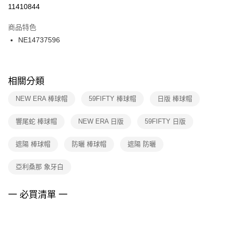
１．於結帳方式選擇「AFTEE先享後付」後，將跳轉至「AFTEE先享後付」
11410844
每筆NT$100，滿NT$1,500(含以上)免運費
結帳頁面，進行簡訊認證並確認金額後，即可完成結帳。
２．訂單成立數日內，您將收到繳費通知簡訊。
商品特色
付款後門市自取
３．收到繳費通知簡訊後14天內，點擊此簡訊中的連結，可透過四大超商／
NE14737596
每筆NT$100，滿NT$1,500(含以上)免運費
ATM／網路銀行／等多元方式進行付款，方視為交易完成。
※ 請注意：結帳手續完成當下不需立刻繳費，但若您需要取消訂單，請聯絡
購買商品的店家。未經商家同意取消之訂單仍視為有效，需透過AFTEE先享
後付繳納相關費用。
※ 交易是否成功請以「AFTEE先享後付 」之結帳頁面顯示為準，若有關於
相關分類
是否繳費成功／繳費後需取消欲退款等相關疑問，請聯繫「AFTEE先享後付
客戶支援中心」
https://netprotections.freshdesk.com/support/home
NEW ERA 棒球帽
59FIFTY 棒球帽
日版 棒球帽
【注意事項】
響尾蛇 棒球帽
NEW ERA 日版
59FIFTY 日版
１．透過由恩沛科技股份有限公司提供之「AFTEE先享後付」服務完成之交
易，需依本服務之必要範圍內提供個人資料，並將交易相關給付款項請求債
權轉讓予恩沛科技股份有限公司。
遮陽 棒球帽
防曬 棒球帽
遮陽 防曬
２．關於個人資料處理事宜，請瀏覽以下網址：
https://aftee.tw/terms/#terms3
亞利桑那 象牙白
３．未成年的使用者請事先徵得法定代理人或監護人之同意方可使用
「AFTEE先享後付」，若未經同意申辦者引起之損失，本公司不負相關責
任。
一 必買清單 一
４．使用「AFTEE先享後付」時，將依據個別帳號之用戶狀況，依本公司即
時審查核予不同之上限額度；若仍有額度不足之情形，本公司將視審查結果
請求用戶進行身份認證。
５．嚴禁一人註冊多個帳號或使用他人資訊註冊。若發現惡意使用之情形，