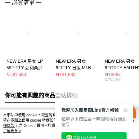
一 必買清單 一
NEW ERA 男女 LP
NEW ERA 男女
NEW ERA 男女
59FIFTY 亞利桑那響
9FIFTY 日版 MLB W
9FORTY EARTH
尾蛇 NE70546266
LOGO 聖地牙哥教士
SKIN NEW ERA
NT$1,580
NT$1,680
NT$897
NT$1,380
核桃 NE14737368
印花白 NE14700
你可能有興趣的商品
全站排行
歡迎加入摩曼頓Line官方帳號
本網站中使用 cookie，欲查詢有關本網站使用 cookie 方式之詳情，及若您不希
點擊以下按鈕第一時間獲得好康訊
熱門標籤
望在電腦上使用 cookie 時應如何變更電腦的 cookie 設定，請參閱本網站「
隱私
息👇
權條款
」之 Cookie 聲明。您繼續使用本網站即表示您同意本公司得按本網站使
用條款之 Cookie 聲明使用 cookie。
了解更多 >
連結 LINE 帳號