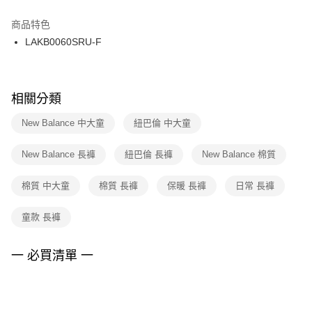
結帳頁面，進行簡訊認證並確認金額後，即可完成結帳。
２．訂單成立數日內，您將收到繳費通知簡訊。
商品特色
付款後門市自取
３．收到繳費通知簡訊後14天內，點擊此簡訊中的連結，可透過四大超商／
LAKB0060SRU-F
每筆NT$100，滿NT$1,500(含以上)免運費
ATM／網路銀行／等多元方式進行付款，方視為交易完成。
※ 請注意：結帳手續完成當下不需立刻繳費，但若您需要取消訂單，請聯絡
購買商品的店家。未經商家同意取消之訂單仍視為有效，需透過AFTEE先享
後付繳納相關費用。
※ 交易是否成功請以「AFTEE先享後付 」之結帳頁面顯示為準，若有關於
相關分類
是否繳費成功／繳費後需取消欲退款等相關疑問，請聯繫「AFTEE先享後付
客戶支援中心」
https://netprotections.freshdesk.com/support/home
New Balance 中大童
紐巴倫 中大童
【注意事項】
New Balance 長褲
紐巴倫 長褲
New Balance 棉質
１．透過由恩沛科技股份有限公司提供之「AFTEE先享後付」服務完成之交
易，需依本服務之必要範圍內提供個人資料，並將交易相關給付款項請求債
權轉讓予恩沛科技股份有限公司。
棉質 中大童
棉質 長褲
保暖 長褲
日常 長褲
２．關於個人資料處理事宜，請瀏覽以下網址：
https://aftee.tw/terms/#terms3
童款 長褲
３．未成年的使用者請事先徵得法定代理人或監護人之同意方可使用
「AFTEE先享後付」，若未經同意申辦者引起之損失，本公司不負相關責
任。
一 必買清單 一
４．使用「AFTEE先享後付」時，將依據個別帳號之用戶狀況，依本公司即
時審查核予不同之上限額度；若仍有額度不足之情形，本公司將視審查結果
請求用戶進行身份認證。
５．嚴禁一人註冊多個帳號或使用他人資訊註冊。若發現惡意使用之情形，
恩沛科技股份有限公司將有權停止該用戶之使用額度並採取法律行動。