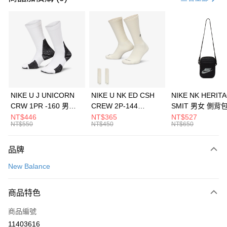
信用卡分期付款
3 期 0 利率 每期
NT$493
21家銀行
合作金庫商業銀行
第一商業銀行
LINE Pay
華南商業銀行
彰化商業銀行
Apple Pay
上海商業儲蓄銀行
台北富邦商業銀行
國泰世華商業銀行
兆豐國際商業銀行
悠遊付
臺灣中小企業銀行
台中商業銀行
NIKE U J UNICORN
NIKE U NK ED CSH
NIKE NK HERIT
匯豐（台灣）商業銀行
華泰商業銀行
CRW 1PR -160 男女
CREW 2P-144
SMIT 男女 側背
全盈+PAY
聯邦商業銀行
遠東國際商業銀行
中統襪 FZ3393100
EMBRDY 男女 短統襪
BA5871010
NT$446
NT$365
NT$527
元大商業銀行
永豐商業銀行
NT$550
NT$450
NT$650
AFTEE先享後付
FZ3073133
玉山商業銀行
星展（台灣）商業銀行
相關說明
台新國際商業銀行
中國信託商業銀行
品牌
【關於「AFTEE先享後付」】
台灣樂天信用卡公司
AFTEE先享後付是「在收到商品之後才付款」的支付方式。 讓您購物簡單
運送方式
New Balance
便利好安心！
１．簡單：不需註冊會員、不需綁卡、不需儲值。
7-11取貨(快速到店)
２．便利：只要手機號碼，簡訊認證，即可結帳。
商品特色
每筆NT$100，滿NT$1,500(含以上)免運費
３．安心：先確認商品／服務後，再付款。
商品編號
宅配
【「AFTEE先享後付」結帳流程】
１．於結帳方式選擇「AFTEE先享後付」後，將跳轉至「AFTEE先享後付」
11403616
每筆NT$100，滿NT$1,500(含以上)免運費