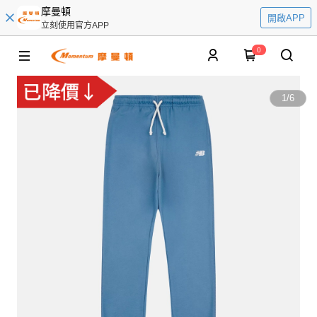
摩曼頓
開啟APP
立刻使用官方APP
0
1
/
6