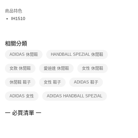
結帳頁面，進行簡訊認證並確認金額後，即可完成結帳。
２．訂單成立數日內，您將收到繳費通知簡訊。
商品特色
付款後門市自取
３．收到繳費通知簡訊後14天內，點擊此簡訊中的連結，可透過四大超商／
IH1510
每筆NT$100，滿NT$1,500(含以上)免運費
ATM／網路銀行／等多元方式進行付款，方視為交易完成。
※ 請注意：結帳手續完成當下不需立刻繳費，但若您需要取消訂單，請聯絡
購買商品的店家。未經商家同意取消之訂單仍視為有效，需透過AFTEE先享
後付繳納相關費用。
※ 交易是否成功請以「AFTEE先享後付 」之結帳頁面顯示為準，若有關於
相關分類
是否繳費成功／繳費後需取消欲退款等相關疑問，請聯繫「AFTEE先享後付
客戶支援中心」
https://netprotections.freshdesk.com/support/home
ADIDAS 休閒鞋
HANDBALL SPEZIAL 休閒鞋
【注意事項】
女款 休閒鞋
愛迪達 休閒鞋
女性 休閒鞋
１．透過由恩沛科技股份有限公司提供之「AFTEE先享後付」服務完成之交
易，需依本服務之必要範圍內提供個人資料，並將交易相關給付款項請求債
權轉讓予恩沛科技股份有限公司。
休閒鞋 鞋子
女性 鞋子
ADIDAS 鞋子
２．關於個人資料處理事宜，請瀏覽以下網址：
https://aftee.tw/terms/#terms3
ADIDAS 女性
ADIDAS HANDBALL SPEZIAL
３．未成年的使用者請事先徵得法定代理人或監護人之同意方可使用
「AFTEE先享後付」，若未經同意申辦者引起之損失，本公司不負相關責
任。
一 必買清單 一
４．使用「AFTEE先享後付」時，將依據個別帳號之用戶狀況，依本公司即
時審查核予不同之上限額度；若仍有額度不足之情形，本公司將視審查結果
請求用戶進行身份認證。
５．嚴禁一人註冊多個帳號或使用他人資訊註冊。若發現惡意使用之情形，
恩沛科技股份有限公司將有權停止該用戶之使用額度並採取法律行動。