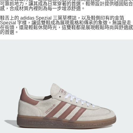
可靠抓地力，讓其成為日常穿著的首選。鞋帶設計提供穩固貼合
感，合成材質內裡則為每一步增添舒適。
鞋舌上的 adidas Spezial 三葉草標誌，以及鞋側印有的金箔
Spezial 字樣，讓這雙鞋成為展現風格和傳承的象徵。無論是走
在街頭，還是輕鬆休閒時光，這雙鞋都是展現輕鬆時尚與舒適感
的首選。