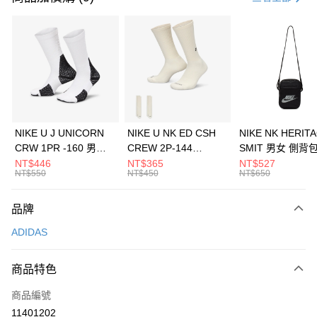
信用卡分期付款
3 期 0 利率 每期
NT$1,230
21家銀行
合作金庫商業銀行
第一商業銀行
LINE Pay
華南商業銀行
彰化商業銀行
Apple Pay
上海商業儲蓄銀行
台北富邦商業銀行
國泰世華商業銀行
兆豐國際商業銀行
悠遊付
臺灣中小企業銀行
台中商業銀行
NIKE U J UNICORN
NIKE U NK ED CSH
NIKE NK HERIT
匯豐（台灣）商業銀行
華泰商業銀行
CRW 1PR -160 男女
CREW 2P-144
SMIT 男女 側背
全盈+PAY
聯邦商業銀行
遠東國際商業銀行
中統襪 FZ3393100
EMBRDY 男女 短統襪
BA5871010
NT$446
NT$365
NT$527
元大商業銀行
永豐商業銀行
NT$550
NT$450
NT$650
AFTEE先享後付
FZ3073133
玉山商業銀行
星展（台灣）商業銀行
相關說明
台新國際商業銀行
中國信託商業銀行
品牌
【關於「AFTEE先享後付」】
台灣樂天信用卡公司
AFTEE先享後付是「在收到商品之後才付款」的支付方式。 讓您購物簡單
運送方式
ADIDAS
便利好安心！
１．簡單：不需註冊會員、不需綁卡、不需儲值。
7-11取貨(快速到店)
２．便利：只要手機號碼，簡訊認證，即可結帳。
商品特色
每筆NT$100，滿NT$1,500(含以上)免運費
３．安心：先確認商品／服務後，再付款。
商品編號
宅配
【「AFTEE先享後付」結帳流程】
１．於結帳方式選擇「AFTEE先享後付」後，將跳轉至「AFTEE先享後付」
11401202
每筆NT$100，滿NT$1,500(含以上)免運費