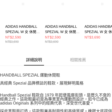
ADIDAS HANDBALL
ADIDAS HANDBALL
ADIDAS HANDB
SPEZIAL W 女 休閒鞋
SPEZIAL W 女 休閒鞋
SPEZIAL W 女
JR0852
JP8726
IH1513
NT$2,590
NT$2,590
NT$3,690
NT$3,690
NT$3,690
詳細說明
相關推薦
HANDBALL SPEZIAL 運動休閒鞋
具經典 Spezial 品牌標誌的鞋款，展現鮮明風格
Handball Spezial 鞋款自 1979 年起便風靡街頭，是歷久不衰的
經典之作。這款鞋最初是為專業室內運動而設計，如今已成為
adidas Originals 系列中的經典代表，深受世代喜愛。
採皮革鞋面打造，這款鞋兼具耐用性和高級質感。橡膠大底提供