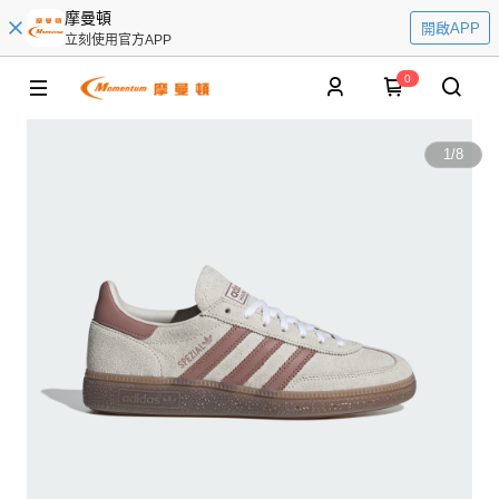
摩曼頓
開啟APP
立刻使用官方APP
0
1
/
8