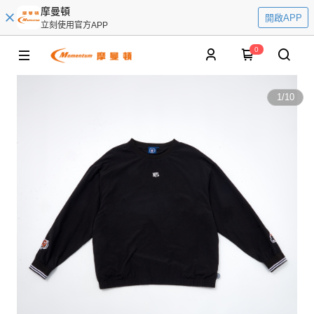
摩曼頓
開啟APP
立刻使用官方APP
0
1
/
10