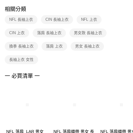
２．訂單成立數日內，您將收到繳費通知簡訊。
付款後門市自取
３．收到繳費通知簡訊後14天內，點擊此簡訊中的連結，可透過四大超商／
相關分類
每筆NT$100，滿NT$1,500(含以上)免運費
ATM／網路銀行／等多元方式進行付款，方視為交易完成。
※ 請注意：結帳手續完成當下不需立刻繳費，但若您需要取消訂單，請聯絡
NFL 長袖上衣
CIN 長袖上衣
NFL 上衣
購買商品的店家。未經商家同意取消之訂單仍視為有效，需透過AFTEE先享
後付繳納相關費用。
※ 交易是否成功請以「AFTEE先享後付 」之結帳頁面顯示為準，若有關於
CIN 上衣
落肩 長袖上衣
男女款 長袖上衣
是否繳費成功／繳費後需取消欲退款等相關疑問，請聯繫「AFTEE先享後付
客戶支援中心」
https://netprotections.freshdesk.com/support/home
換季 長袖上衣
落肩 上衣
男女 長袖上衣
【注意事項】
１．透過由恩沛科技股份有限公司提供之「AFTEE先享後付」服務完成之交
長袖上衣 女性
易，需依本服務之必要範圍內提供個人資料，並將交易相關給付款項請求債
權轉讓予恩沛科技股份有限公司。
一 必買清單 一
２．關於個人資料處理事宜，請瀏覽以下網址：
https://aftee.tw/terms/#terms3
３．未成年的使用者請事先徵得法定代理人或監護人之同意方可使用
「AFTEE先享後付」，若未經同意申辦者引起之損失，本公司不負相關責
任。
４．使用「AFTEE先享後付」時，將依據個別帳號之用戶狀況，依本公司即
時審查核予不同之上限額度；若仍有額度不足之情形，本公司將視審查結果
請求用戶進行身份認證。
５．嚴禁一人註冊多個帳號或使用他人資訊註冊。若發現惡意使用之情形，
恩沛科技股份有限公司將有權停止該用戶之使用額度並採取法律行動。
NFL 落肩_LAR 男女
NFL 落肩織帶 男女 長
NFL 落肩織帶 男