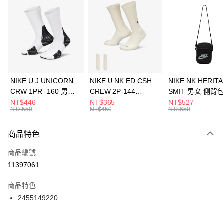
信用卡分期付款
3 期 0 利率 每期
NT$560
21家銀行
合作金庫商業銀行
第一商業銀行
LINE Pay
華南商業銀行
彰化商業銀行
Apple Pay
上海商業儲蓄銀行
台北富邦商業銀行
國泰世華商業銀行
兆豐國際商業銀行
悠遊付
臺灣中小企業銀行
台中商業銀行
NIKE U J UNICORN
NIKE U NK ED CSH
NIKE NK HERIT
匯豐（台灣）商業銀行
華泰商業銀行
CRW 1PR -160 男女
CREW 2P-144
SMIT 男女 側背
全盈+PAY
聯邦商業銀行
遠東國際商業銀行
中統襪 FZ3393100
EMBRDY 男女 短統襪
BA5871010
NT$446
NT$365
NT$527
元大商業銀行
永豐商業銀行
NT$550
NT$450
NT$650
AFTEE先享後付
FZ3073133
玉山商業銀行
星展（台灣）商業銀行
相關說明
台新國際商業銀行
中國信託商業銀行
商品特色
【關於「AFTEE先享後付」】
台灣樂天信用卡公司
AFTEE先享後付是「在收到商品之後才付款」的支付方式。 讓您購物簡單
運送方式
商品編號
便利好安心！
１．簡單：不需註冊會員、不需綁卡、不需儲值。
7-11取貨(快速到店)
11397061
２．便利：只要手機號碼，簡訊認證，即可結帳。
每筆NT$100，滿NT$1,500(含以上)免運費
３．安心：先確認商品／服務後，再付款。
商品特色
宅配
【「AFTEE先享後付」結帳流程】
2455149220
１．於結帳方式選擇「AFTEE先享後付」後，將跳轉至「AFTEE先享後付」
每筆NT$100，滿NT$1,500(含以上)免運費
結帳頁面，進行簡訊認證並確認金額後，即可完成結帳。