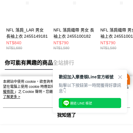
NFL 落肩_LAR 男女
NFL 落肩織帶 男女 長
NFL 落肩織帶 男
長袖上衣 2455149181
袖上衣 2455100182
袖上衣 24551001
NT$840
NT$790
NT$790
NT$1,680
NT$1,580
NT$1,580
你可能有興趣的商品
全站排行
歡迎加入摩曼頓Line官方帳號
本網站中使用 cookie，欲查詢有關本網站使用 cookie 方式之詳情，及若您不希
點擊以下按鈕第一時間獲得好康訊
熱門標籤
望在電腦上使用 cookie 時應如何變更電腦的 cookie 設定，請參閱本網站「
隱私
息👇
權條款
」之 Cookie 聲明。您繼續使用本網站即表示您同意本公司得按本網站使
用條款之 Cookie 聲明使用 cookie。
了解更多 >
連結 LINE 帳號
我知道了