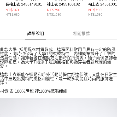
長袖上衣 2455149181
袖上衣 2455100182
袖上衣 24551001
NT$840
NT$790
NT$790
NT$1,680
NT$1,580
NT$1,580
詳細說明
相關推薦
此款大學T採用風衣材質製成，這種面料耐用且具有一定的防風
性能，同時也保留了大學T的柔軟特性。內裡網布提升了上衣的
透氣性能，讓穿著者在運動或活動時保持清爽，袖子兩側裝飾著
球隊布章，為大學T增添了運動風格和彰顯穿著者對球隊的熱
愛。
這款上衣既能在運動和戶外活動時提供舒適保護，又能在日常生
活中展現出獨特的風格和個性，是一款多功能且時尚的服飾選
擇。
材質:表:100%尼龍 裡:100%聚酯纖維