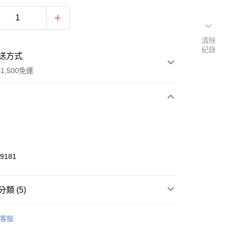
清除
紀錄
送方式
1,500免運
次付款
期付款
0 利率 每期
NT$560
21家銀行
49181
庫商業銀行
第一商業銀行
業銀行
彰化商業銀行
業儲蓄銀行
台北富邦商業銀行
類 (5)
華商業銀行
兆豐國際商業銀行
L
小企業銀行
台中商業銀行
客服
台灣）商業銀行
華泰商業銀行
上衣
長袖上衣