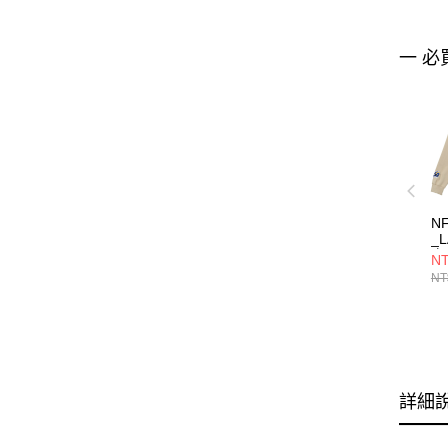
一 必
N
_
衣 
NT
NT
詳細