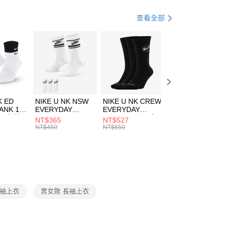
業銀行
遠東國際商業銀行
業銀行
永豐商業銀行
上衣
長袖上衣
享後付
查看全部
業銀行
星展（台灣）商業銀行
休閒戶外
服飾
際商業銀行
中國信託商業銀行
FTEE先享後付」】
天信用卡公司
兒童/青少年｜鞋服6折起
先享後付是「在收到商品之後才付款」的支付方式。 讓您購物簡單
心！
：不需註冊會員、不需綁卡、不需儲值。
：只要手機號碼，簡訊認證，即可結帳。
(快速到店)
：先確認商品／服務後，再付款。
00，滿NT$1,500(含以上)免運費
K ED
NIKE U NK NSW
NIKE U NK CREW
NIKE U NK
EE先享後付」結帳流程】
ANK 1P
EVERYDAY
EVERYDAY
EVERYDAY LTW
方式選擇「AFTEE先享後付」後，將跳轉至「AFTEE先享後
 男 中統
ESSENTIAL CR
BBALL 3PR 男女
ANKLE 3PR 男女
NT$365
NT$527
NT$365
頁面，進行簡訊認證並確認金額後，即可完成結帳。
00，滿NT$1,500(含以上)免運費
8104
男女 短統襪
長統襪
踝襪 SX7677010
NT$450
NT$650
NT$450
成立數日內，您將收到繳費通知簡訊。
DX5089103
DA2123010
費通知簡訊後14天內，點擊此簡訊中的連結，可透過四大超商
市自取
網路銀行／等多元方式進行付款，方視為交易完成。
00，滿NT$1,500(含以上)免運費
：結帳手續完成當下不需立刻繳費，但若您需要取消訂單，請聯
的店家。未經商家同意取消之訂單仍視為有效，需透過AFTEE
繳納相關費用。
否成功請以「AFTEE先享後付 」之結帳頁面顯示為準，若有關於
長袖上衣
男女款 長袖上衣
功／繳費後需取消欲退款等相關疑問，請聯繫「AFTEE先享後
援中心」
https://netprotections.freshdesk.com/support/home
項】