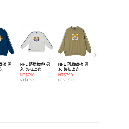
恩沛科技股份有限公司提供之「AFTEE先享後付」服務完成之
依本服務之必要範圍內提供個人資料，並將交易相關給付款項請
讓予恩沛科技股份有限公司。
個人資料處理事宜，請瀏覽以下網址：
ee.tw/terms/#terms3
年的使用者請事先徵得法定代理人或監護人之同意方可使用
E先享後付」，若未經同意申辦者引起之損失，本公司不負相關責
AFTEE先享後付」時，將依據個別帳號之用戶狀況，依本公司
核予不同之上限額度；若仍有額度不足之情形，本公司將視審查
用戶進行身份認證。
一人註冊多個帳號或使用他人資訊註冊。若發現惡意使用之情
織帶 男
NFL 落肩織帶 男
NFL 落肩織帶 男
NFL 落肩橄欖球
科技股份有限公司將有權停止該用戶之使用額度並採取法律行
衣
女 長袖上衣
女 長袖上衣
_NYG 男女 長袖
82
2455100100
2455100132
衣 2455100320
NT$790
NT$790
NT$790
NT$1,580
NT$1,580
NT$1,580