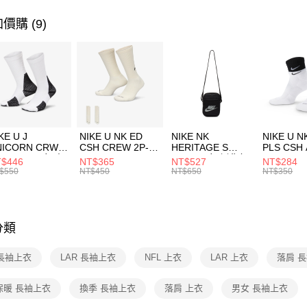
聯邦商
元大商
女性商品
價購 (9)
AFTEE先
玉山商
相關說明
運動類型
台新國
【關於「A
台灣樂
促銷活動
AFTEE
便利好安
運送方式
１．簡單
２．便利
7-11取貨
３．安心
每筆NT$1
KE U J
NIKE U NK ED
NIKE NK
NIKE U N
【「AFT
NICORN CRW
CSH CREW 2P-
HERITAGE S
PLS CSH 
宅配
１．於結帳
R -160 男女 中
144 EMBRDY 男
SMIT 男女 側背包
144 DBL
$446
NT$365
NT$527
NT$284
付」結帳
每筆NT$1
襪 FZ3393100
女 短統襪
BA5871010
襪 DH405
$550
NT$450
NT$650
NT$350
２．訂單
FZ3073133
３．收到繳
付款後門
／ATM／
每筆NT$1
※ 請注意
絡購買商品
分類
先享後付
※ 交易是
 長袖上衣
LAR 長袖上衣
NFL 上衣
LAR 上衣
落肩 
是否繳費成
付客戶支
保暖 長袖上衣
換季 長袖上衣
落肩 上衣
男女 長袖上衣
【注意事