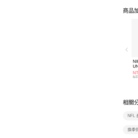
商品加
NI
U
1P
NT
統
NT
相關
NFL
換季