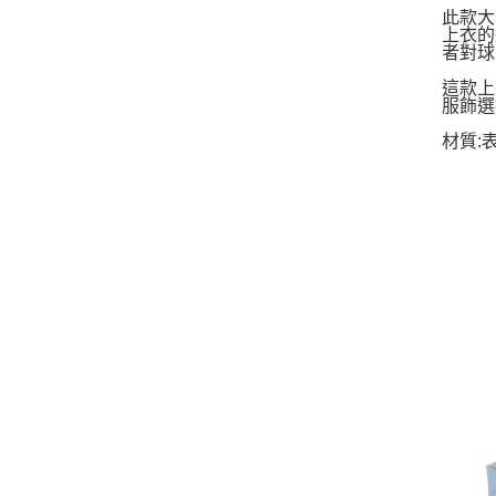
此款大
上衣的
者對球
這款上
服飾選
材質:表