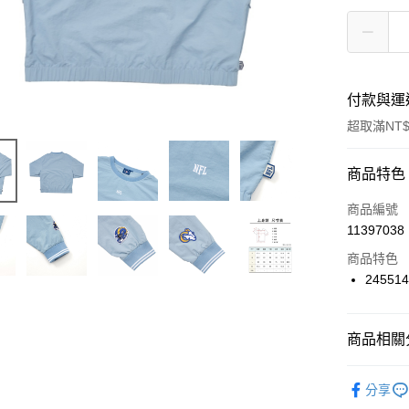
付款與運
超取滿NT$
付款方式
商品特色
信用卡一
商品編號
11397038
信用卡分
商品特色
3 期 
24551
合作金
LINE Pay
華南商
Apple Pay
上海商
商品相關分
國泰世
悠遊付
品牌
NF
臺灣中
分享
匯豐（
男性商品
全盈+PAY