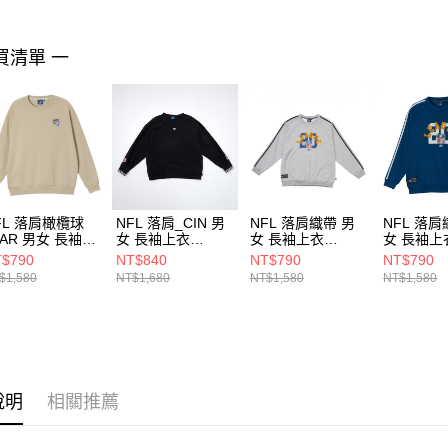
１．透過由
交易，需
求債權轉
買清單 一
２．關於
https://aft
３．未成
「AFTE
任。
４．使用「
即時審查
結果請求
５．嚴禁
FL 落肩橄欖球
NFL 落肩_CIN 男
NFL 落肩織帶 男
NFL 落肩
形，恩沛
LAR 男女 長袖上
女 長袖上衣
女 長袖上衣
女 長袖上
動。
2455100201
2455149220
2455100112
24551001
$790
NT$840
NT$790
NT$790
$1,580
NT$1,680
NT$1,580
NT$1,580
說明
相關推薦