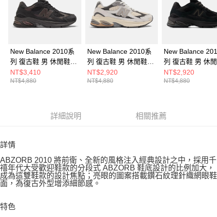
New Balance 2010系
New Balance 2010系
New Balance 20
列 復古鞋 男 休閒鞋
列 復古鞋 男 休閒鞋
列 復古鞋 男 休
U2010ETB-D
U2010TTO-D
U2010TTB-D
NT$3,410
NT$2,920
NT$2,920
NT$4,880
NT$4,880
NT$4,880
詳細說明
相關推薦
詳情
ABZORB 2010 將前衛、全新的風格注入經典設計之中，採用千
禧年代大受歡迎鞋款的分段式 ABZORB 鞋底設計的比例加大，
成為這雙鞋款的設計焦點；亮眼的圖案搭載鑽石紋理針織網眼鞋
面，為復古外型增添細節感。
特色