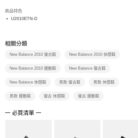
結帳頁面，進行簡訊認證並確認金額後，即可完成結帳。
２．訂單成立數日內，您將收到繳費通知簡訊。
商品特色
付款後門市自取
３．收到繳費通知簡訊後14天內，點擊此簡訊中的連結，可透過四大超商／
U2010ETN-D
每筆NT$100，滿NT$1,500(含以上)免運費
ATM／網路銀行／等多元方式進行付款，方視為交易完成。
※ 請注意：結帳手續完成當下不需立刻繳費，但若您需要取消訂單，請聯絡
購買商品的店家。未經商家同意取消之訂單仍視為有效，需透過AFTEE先享
後付繳納相關費用。
※ 交易是否成功請以「AFTEE先享後付 」之結帳頁面顯示為準，若有關於
相關分類
是否繳費成功／繳費後需取消欲退款等相關疑問，請聯繫「AFTEE先享後付
客戶支援中心」
https://netprotections.freshdesk.com/support/home
New Balance 2010 復古鞋
New Balance 2010 休閒鞋
【注意事項】
New Balance 2010 運動鞋
New Balance 復古鞋
１．透過由恩沛科技股份有限公司提供之「AFTEE先享後付」服務完成之交
易，需依本服務之必要範圍內提供個人資料，並將交易相關給付款項請求債
權轉讓予恩沛科技股份有限公司。
New Balance 休閒鞋
男款 復古鞋
男款 休閒鞋
２．關於個人資料處理事宜，請瀏覽以下網址：
https://aftee.tw/terms/#terms3
男款 運動鞋
復古 休閒鞋
復古 運動鞋
３．未成年的使用者請事先徵得法定代理人或監護人之同意方可使用
「AFTEE先享後付」，若未經同意申辦者引起之損失，本公司不負相關責
任。
一 必買清單 一
４．使用「AFTEE先享後付」時，將依據個別帳號之用戶狀況，依本公司即
時審查核予不同之上限額度；若仍有額度不足之情形，本公司將視審查結果
請求用戶進行身份認證。
５．嚴禁一人註冊多個帳號或使用他人資訊註冊。若發現惡意使用之情形，
恩沛科技股份有限公司將有權停止該用戶之使用額度並採取法律行動。