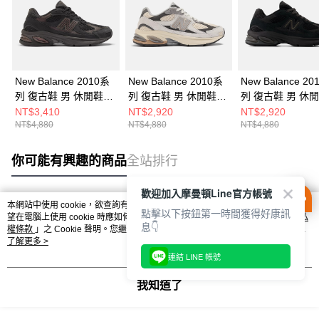
New Balance 2010系
New Balance 2010系
New Balance 20
列 復古鞋 男 休閒鞋
列 復古鞋 男 休閒鞋
列 復古鞋 男 休
U2010ETB-D
U2010TTO-D
U2010TTB-D
NT$3,410
NT$2,920
NT$2,920
NT$4,880
NT$4,880
NT$4,880
你可能有興趣的商品
全站排行
歡迎加入摩曼頓Line官方帳號
本網站中使用 cookie，欲查詢有關本網站使用 cookie 方式之詳情，及若您不希
點擊以下按鈕第一時間獲得好康訊
熱門標籤
望在電腦上使用 cookie 時應如何變更電腦的 cookie 設定，請參閱本網站「
隱私
息👇
權條款
」之 Cookie 聲明。您繼續使用本網站即表示您同意本公司得按本網站使
用條款之 Cookie 聲明使用 cookie。
了解更多 >
連結 LINE 帳號
我知道了