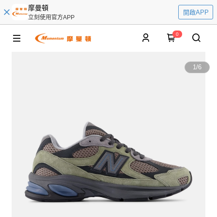
摩曼頓
開啟APP
立刻使用官方APP
0
1
/
6