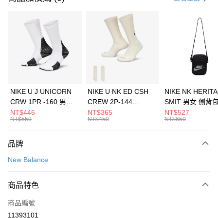
信用卡分期付款
3 期 0 利率 每期
NT$1,626
21家銀行
合作金庫商業銀行
第一商業銀行
LINE Pay
華南商業銀行
彰化商業銀行
Apple Pay
上海商業儲蓄銀行
台北富邦商業銀行
國泰世華商業銀行
兆豐國際商業銀行
悠遊付
臺灣中小企業銀行
台中商業銀行
NIKE U J UNICORN
NIKE U NK ED CSH
NIKE NK HERIT
匯豐（台灣）商業銀行
華泰商業銀行
CRW 1PR -160 男女
CREW 2P-144
SMIT 男女 側背
全盈+PAY
聯邦商業銀行
遠東國際商業銀行
中統襪 FZ3393100
EMBRDY 男女 短統襪
BA5871010
NT$446
NT$365
NT$527
元大商業銀行
永豐商業銀行
NT$550
NT$450
NT$650
AFTEE先享後付
FZ3073133
玉山商業銀行
星展（台灣）商業銀行
相關說明
台新國際商業銀行
中國信託商業銀行
品牌
【關於「AFTEE先享後付」】
台灣樂天信用卡公司
AFTEE先享後付是「在收到商品之後才付款」的支付方式。 讓您購物簡單
運送方式
New Balance
便利好安心！
１．簡單：不需註冊會員、不需綁卡、不需儲值。
7-11取貨(快速到店)
２．便利：只要手機號碼，簡訊認證，即可結帳。
商品特色
每筆NT$100，滿NT$1,500(含以上)免運費
３．安心：先確認商品／服務後，再付款。
商品編號
宅配
【「AFTEE先享後付」結帳流程】
１．於結帳方式選擇「AFTEE先享後付」後，將跳轉至「AFTEE先享後付」
11393101
每筆NT$100，滿NT$1,500(含以上)免運費