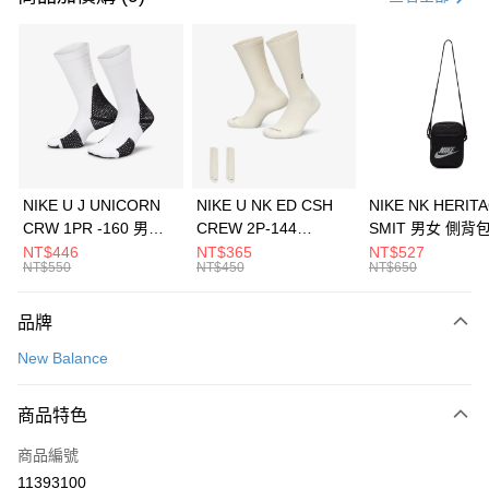
信用卡分期付款
3 期 0 利率 每期
NT$1,760
21家銀行
合作金庫商業銀行
第一商業銀行
LINE Pay
華南商業銀行
彰化商業銀行
Apple Pay
上海商業儲蓄銀行
台北富邦商業銀行
國泰世華商業銀行
兆豐國際商業銀行
悠遊付
臺灣中小企業銀行
台中商業銀行
NIKE U J UNICORN
NIKE U NK ED CSH
NIKE NK HERIT
匯豐（台灣）商業銀行
華泰商業銀行
CRW 1PR -160 男女
CREW 2P-144
SMIT 男女 側背
全盈+PAY
聯邦商業銀行
遠東國際商業銀行
中統襪 FZ3393100
EMBRDY 男女 短統襪
BA5871010
NT$446
NT$365
NT$527
元大商業銀行
永豐商業銀行
NT$550
NT$450
NT$650
AFTEE先享後付
FZ3073133
玉山商業銀行
星展（台灣）商業銀行
相關說明
台新國際商業銀行
中國信託商業銀行
品牌
【關於「AFTEE先享後付」】
台灣樂天信用卡公司
AFTEE先享後付是「在收到商品之後才付款」的支付方式。 讓您購物簡單
運送方式
New Balance
便利好安心！
１．簡單：不需註冊會員、不需綁卡、不需儲值。
7-11取貨(快速到店)
２．便利：只要手機號碼，簡訊認證，即可結帳。
商品特色
每筆NT$100，滿NT$1,500(含以上)免運費
３．安心：先確認商品／服務後，再付款。
商品編號
宅配
【「AFTEE先享後付」結帳流程】
１．於結帳方式選擇「AFTEE先享後付」後，將跳轉至「AFTEE先享後付」
11393100
每筆NT$100，滿NT$1,500(含以上)免運費