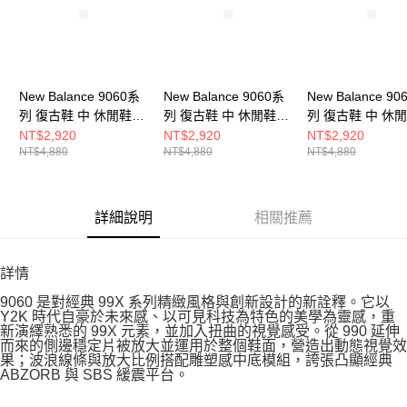
New Balance 9060系
New Balance 9060系
New Balance 90
列 復古鞋 中 休閒鞋
列 復古鞋 中 休閒鞋
列 復古鞋 中 休
U9060AGA-D
U9060EEI-D
U9060AGB-D
NT$2,920
NT$2,920
NT$2,920
NT$4,880
NT$4,880
NT$4,880
詳細說明
相關推薦
詳情
9060 是對經典 99X 系列精緻風格與創新設計的新詮釋。它以
Y2K 時代自豪於未來感、以可見科技為特色的美學為靈感，重
新演繹熟悉的 99X 元素，並加入扭曲的視覺感受。從 990 延伸
而來的側邊穩定片被放大並運用於整個鞋面，營造出動態視覺效
果；波浪線條與放大比例搭配雕塑感中底模組，誇張凸顯經典
ABZORB 與 SBS 緩震平台。