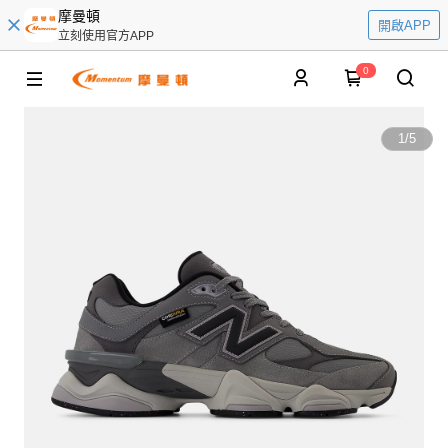
摩曼頓
開啟APP
立刻使用官方APP
0
1
/
5