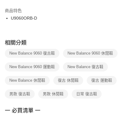
結帳頁面，進行簡訊認證並確認金額後，即可完成結帳。
２．訂單成立數日內，您將收到繳費通知簡訊。
商品特色
付款後門市自取
３．收到繳費通知簡訊後14天內，點擊此簡訊中的連結，可透過四大超商／
U9060ORB-D
每筆NT$100，滿NT$1,500(含以上)免運費
ATM／網路銀行／等多元方式進行付款，方視為交易完成。
※ 請注意：結帳手續完成當下不需立刻繳費，但若您需要取消訂單，請聯絡
購買商品的店家。未經商家同意取消之訂單仍視為有效，需透過AFTEE先享
後付繳納相關費用。
※ 交易是否成功請以「AFTEE先享後付 」之結帳頁面顯示為準，若有關於
相關分類
是否繳費成功／繳費後需取消欲退款等相關疑問，請聯繫「AFTEE先享後付
客戶支援中心」
https://netprotections.freshdesk.com/support/home
New Balance 9060 復古鞋
New Balance 9060 休閒鞋
【注意事項】
New Balance 9060 運動鞋
New Balance 復古鞋
１．透過由恩沛科技股份有限公司提供之「AFTEE先享後付」服務完成之交
易，需依本服務之必要範圍內提供個人資料，並將交易相關給付款項請求債
權轉讓予恩沛科技股份有限公司。
New Balance 休閒鞋
復古 休閒鞋
復古 運動鞋
２．關於個人資料處理事宜，請瀏覽以下網址：
https://aftee.tw/terms/#terms3
男款 復古鞋
男款 休閒鞋
日常 復古鞋
３．未成年的使用者請事先徵得法定代理人或監護人之同意方可使用
「AFTEE先享後付」，若未經同意申辦者引起之損失，本公司不負相關責
任。
一 必買清單 一
４．使用「AFTEE先享後付」時，將依據個別帳號之用戶狀況，依本公司即
時審查核予不同之上限額度；若仍有額度不足之情形，本公司將視審查結果
請求用戶進行身份認證。
５．嚴禁一人註冊多個帳號或使用他人資訊註冊。若發現惡意使用之情形，
恩沛科技股份有限公司將有權停止該用戶之使用額度並採取法律行動。