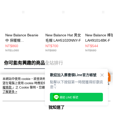
New Balance Beanie
New Balance Hat 男女
New Balance 
中 保暖帽
毛帽 LAH51020NNY-F
LAH91014BK-F
LAH00543BK-F
NT$860
NT$700
NT$544
NT$1,080
NT$880
NT$680
你可能有興趣的商品
全站排行
歡迎加入摩曼頓Line官方帳號
本網站中使用 cookie，欲查詢有關本網站使用 cookie 方式之詳情，及若您不希
點擊以下按鈕第一時間獲得好康訊
熱門標籤
望在電腦上使用 cookie 時應如何變更電腦的 cookie 設定，請參閱本網站「
隱私
息👇
權條款
」之 Cookie 聲明。您繼續使用本網站即表示您同意本公司得按本網站使
用條款之 Cookie 聲明使用 cookie。
了解更多 >
連結 LINE 帳號
我知道了