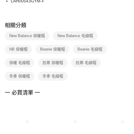
LAH00543GYM-F
每筆NT$100，滿NT$1,500(含以上)免運費
ATM／網路銀行／等多元方式進行付款，方視為交易完成。
※ 請注意：結帳手續完成當下不需立刻繳費，但若您需要取消訂單，請聯絡
購買商品的店家。未經商家同意取消之訂單仍視為有效，需透過AFTEE先享
後付繳納相關費用。
※ 交易是否成功請以「AFTEE先享後付 」之結帳頁面顯示為準，若有關於
相關分類
是否繳費成功／繳費後需取消欲退款等相關疑問，請聯繫「AFTEE先享後付
客戶支援中心」
https://netprotections.freshdesk.com/support/home
New Balance 保暖帽
New Balance 毛線帽
【注意事項】
NB 保暖帽
Beanie 保暖帽
Beanie 毛線帽
１．透過由恩沛科技股份有限公司提供之「AFTEE先享後付」服務完成之交
易，需依本服務之必要範圍內提供個人資料，並將交易相關給付款項請求債
權轉讓予恩沛科技股份有限公司。
保暖 毛線帽
抗寒 保暖帽
抗寒 毛線帽
２．關於個人資料處理事宜，請瀏覽以下網址：
https://aftee.tw/terms/#terms3
冬季 保暖帽
冬季 毛線帽
３．未成年的使用者請事先徵得法定代理人或監護人之同意方可使用
「AFTEE先享後付」，若未經同意申辦者引起之損失，本公司不負相關責
任。
一 必買清單 一
４．使用「AFTEE先享後付」時，將依據個別帳號之用戶狀況，依本公司即
時審查核予不同之上限額度；若仍有額度不足之情形，本公司將視審查結果
請求用戶進行身份認證。
５．嚴禁一人註冊多個帳號或使用他人資訊註冊。若發現惡意使用之情形，
恩沛科技股份有限公司將有權停止該用戶之使用額度並採取法律行動。