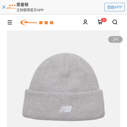
摩曼頓
開啟APP
立刻使用官方APP
0
1
/
4