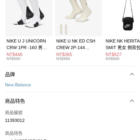
3 期 0 利率 每期
NT$360
21家銀行
合作金庫商業銀行
第一商業銀行
LINE Pay
華南商業銀行
彰化商業銀行
Apple Pay
上海商業儲蓄銀行
台北富邦商業銀行
國泰世華商業銀行
兆豐國際商業銀行
悠遊付
臺灣中小企業銀行
台中商業銀行
NIKE U J UNICORN
NIKE U NK ED CSH
NIKE NK HERIT
匯豐（台灣）商業銀行
華泰商業銀行
CRW 1PR -160 男女
CREW 2P-144
SMIT 男女 側背
全盈+PAY
聯邦商業銀行
遠東國際商業銀行
中統襪 FZ3393100
EMBRDY 男女 短統襪
BA5871010
NT$446
NT$365
NT$527
元大商業銀行
永豐商業銀行
NT$550
NT$450
NT$650
AFTEE先享後付
FZ3073133
玉山商業銀行
星展（台灣）商業銀行
相關說明
台新國際商業銀行
中國信託商業銀行
品牌
【關於「AFTEE先享後付」】
台灣樂天信用卡公司
AFTEE先享後付是「在收到商品之後才付款」的支付方式。 讓您購物簡單
運送方式
New Balance
便利好安心！
１．簡單：不需註冊會員、不需綁卡、不需儲值。
7-11取貨(快速到店)
２．便利：只要手機號碼，簡訊認證，即可結帳。
商品特色
每筆NT$100，滿NT$1,500(含以上)免運費
３．安心：先確認商品／服務後，再付款。
商品編號
宅配
【「AFTEE先享後付」結帳流程】
１．於結帳方式選擇「AFTEE先享後付」後，將跳轉至「AFTEE先享後付」
11393012
每筆NT$100，滿NT$1,500(含以上)免運費
結帳頁面，進行簡訊認證並確認金額後，即可完成結帳。
２．訂單成立數日內，您將收到繳費通知簡訊。
商品特色
付款後門市自取
３．收到繳費通知簡訊後14天內，點擊此簡訊中的連結，可透過四大超商／