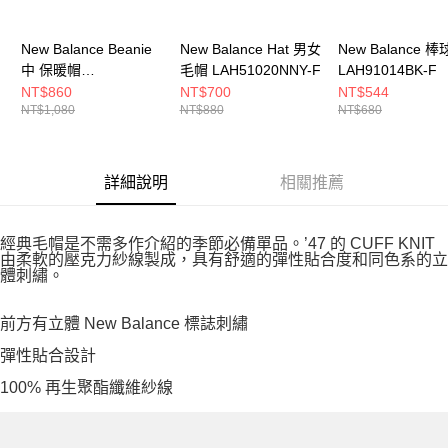
New Balance Beanie
New Balance Hat 男女
New Balance 
中 保暖帽
毛帽 LAH51020NNY-F
LAH91014BK-F
LAH00543BK-F
NT$860
NT$700
NT$544
NT$1,080
NT$880
NT$680
詳細說明
相關推薦
經典毛帽是不需多作介紹的季節必備單品。’47 的 CUFF KNIT
由柔軟的壓克力紗線製成，具有舒適的彈性貼合度和同色系的立
體刺繡。
前方有立體 New Balance 標誌刺繡
彈性貼合設計
100% 再生聚酯纖維紗線