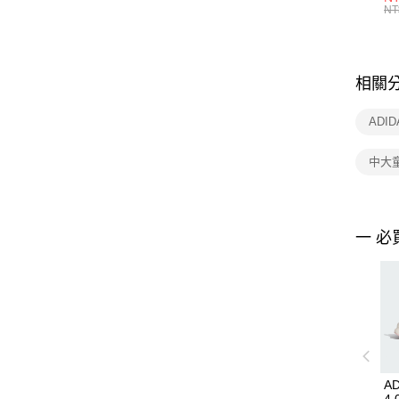
統
NT
相關
ADI
中大
一 必
AD
4.