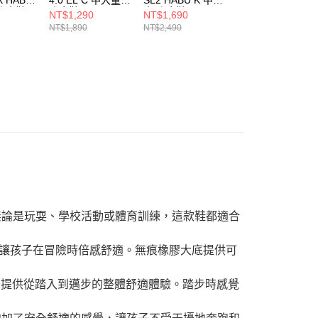
 跑步鞋
跑步鞋 JR9313
童 跑步鞋 HP3596
童 跑步鞋 KI4120
NT$1,290
NT$1,690
NT$1,690
NT$1,890
NT$2,490
NT$2,490
方式。無論是玩耍、學校活動或體育訓練，這款鞋都適合
層設計讓孩子在冒險時倍感舒適。無痕橡膠大底提供可
功能，提供從踏入到邁步的整體舒適體驗。踏步時感覺