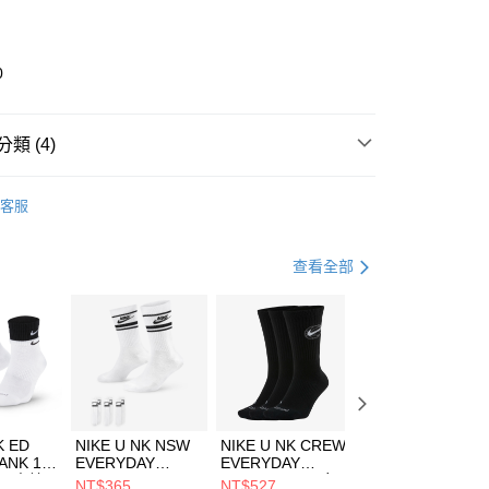
業銀行
彰化商業銀行
業儲蓄銀行
台北富邦商業銀行
華商業銀行
兆豐國際商業銀行
0
小企業銀行
台中商業銀行
台灣）商業銀行
華泰商業銀行
業銀行
遠東國際商業銀行
類 (4)
業銀行
永豐商業銀行
享後付
業銀行
星展（台灣）商業銀行
IDAS
全系列鞋款
客服
際商業銀行
中國信託商業銀行
FTEE先享後付」】
年
鞋類
跑步鞋/慢跑鞋
天信用卡公司
先享後付是「在收到商品之後才付款」的支付方式。 讓您購物簡單
心！
跑步訓練
鞋
查看全部
：不需註冊會員、不需綁卡、不需儲值。
：只要手機號碼，簡訊認證，即可結帳。
兒童/青少年｜鞋服6折起
(快速到店)
：先確認商品／服務後，再付款。
00，滿NT$1,500(含以上)免運費
EE先享後付」結帳流程】
方式選擇「AFTEE先享後付」後，將跳轉至「AFTEE先享後
頁面，進行簡訊認證並確認金額後，即可完成結帳。
00，滿NT$1,500(含以上)免運費
成立數日內，您將收到繳費通知簡訊。
費通知簡訊後14天內，點擊此簡訊中的連結，可透過四大超商
市自取
K ED
NIKE U NK NSW
NIKE U NK CREW
NIKE U NK
網路銀行／等多元方式進行付款，方視為交易完成。
ANK 1P
EVERYDAY
EVERYDAY
EVERYDAY LTW
00，滿NT$1,500(含以上)免運費
：結帳手續完成當下不需立刻繳費，但若您需要取消訂單，請聯
 男 中統
ESSENTIAL CR
BBALL 3PR 男女
ANKLE 3PR 男女
NT$365
NT$527
NT$365