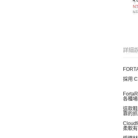
童
NT
NT
詳細
FORT
採用 
For
各種場
這款鞋
靠的抓
Clo
柔軟有