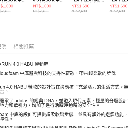
 跑步鞋 KI4128
童 跑步鞋 KI4127
K 中大童 跑步鞋
K 中大童
$1,690
NT$1,690
NT$1,690
NT$1,690
KJ1553
KI6481
$2,490
NT$2,490
NT$2,490
NT$2,490
說明
相關推薦
ARUN 4.0 HABU 運動鞋
Cloudfoam 中底避震科技的支撐性鞋款，帶來超柔軟的步伐
taRun 4.0 HABU 鞋款的設計旨在適應孩子充滿活力的生活
合。
繼承了 adidas 的經典 DNA，並融入現代元素，輕量的分
地力和牽引力，增加了進行活躍運動時的安全性。
udfoam 中底的設計可提供超柔軟踏步感，並具有額外的避震
彈性。