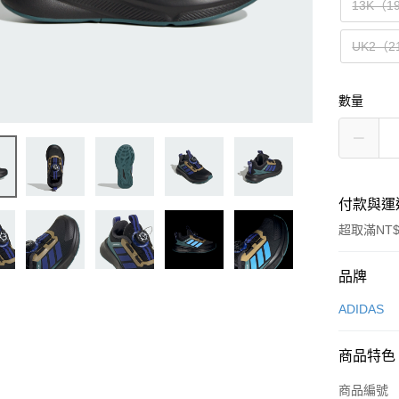
13K（1
UK2（2
數量
付款與運
超取滿NT$
付款方式
品牌
信用卡一
ADIDAS
信用卡分
商品特色
3 期 
商品編號
合作金