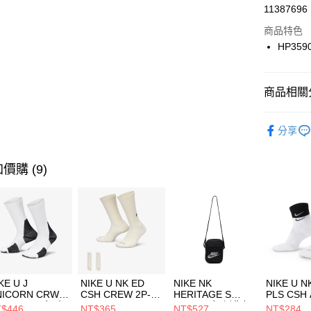
LINE Pay
11387696
華南商
Apple Pay
上海商
商品特色
國泰世
HP359
悠遊付
臺灣中
匯豐（
全盈+PAY
聯邦商
商品相關分
元大商
AFTEE先
玉山商
品牌
AD
相關說明
分享
台新國
【關於「A
兒童/青少
台灣樂
AFTEE
便利好安
運動類型
運送方式
價購 (9)
１．簡單
２．便利
促銷活動
7-11取貨
３．安心
每筆NT$1
【「AFT
宅配
１．於結帳
付」結帳
每筆NT$1
２．訂單
３．收到繳
付款後門
KE U J
NIKE U NK ED
NIKE NK
NIKE U N
／ATM／
NICORN CRW
CSH CREW 2P-
HERITAGE S
PLS CSH 
每筆NT$1
※ 請注意
R -160 男女 中
144 EMBRDY 男
SMIT 男女 側背包
144 DBL
$446
NT$365
NT$527
NT$284