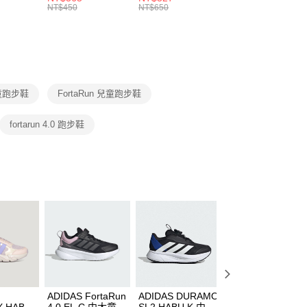
的店家。未經商家同意取消之訂單仍視為有效，需透過AFTEE
8104
男女 短統襪
長統襪
踝襪 SX7677010
NT$450
NT$650
NT$450
繳納相關費用。
DX5089103
DA2123010
否成功請以「AFTEE先享後付 」之結帳頁面顯示為準，若有關於
功／繳費後需取消欲退款等相關疑問，請聯繫「AFTEE先享後
援中心」
https://netprotections.freshdesk.com/support/home
項】
恩沛科技股份有限公司提供之「AFTEE先享後付」服務完成之
兒童跑步鞋
FortaRun 兒童跑步鞋
依本服務之必要範圍內提供個人資料，並將交易相關給付款項請
讓予恩沛科技股份有限公司。
個人資料處理事宜，請瀏覽以下網址：
fortarun 4.0 跑步鞋
ee.tw/terms/#terms3
年的使用者請事先徵得法定代理人或監護人之同意方可使用
E先享後付」，若未經同意申辦者引起之損失，本公司不負相關責
AFTEE先享後付」時，將依據個別帳號之用戶狀況，依本公司
核予不同之上限額度；若仍有額度不足之情形，本公司將視審查
用戶進行身份認證。
一人註冊多個帳號或使用他人資訊註冊。若發現惡意使用之情
科技股份有限公司將有權停止該用戶之使用額度並採取法律行
ADIDAS FortaRun
ADIDAS DURAMO
ADIDAS DURAM
X HABU
4.0 EL C 中大童
SL2 HABU K 中大
SL2 HABU K 中大