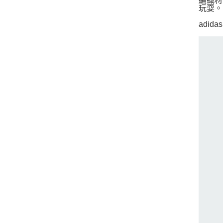
編織材
玩耍。
adi