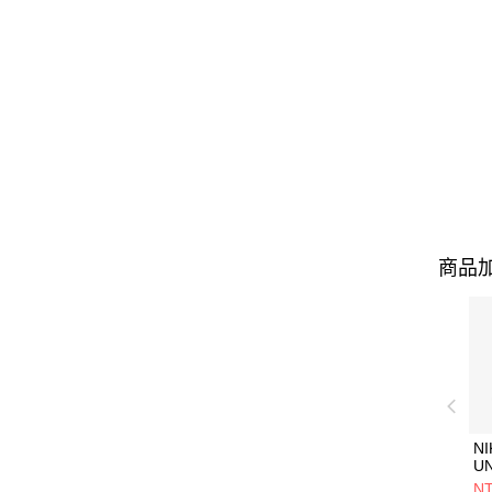
商品加
NI
U
1P
NT