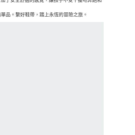
em 增加了安全舒適的感覺，讓孩子不受干擾地奔跑和
必備單品。繫好鞋帶，踏上永恆的冒險之旅。