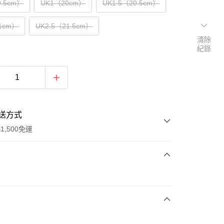
9.5cm）
UK1（20cm）
UK1.5（20.5cm）
1cm）
UK2.5（21.5cm）
清除
紀錄
送方式
1,500免運
次付款
期付款
0 利率 每期
NT$830
21家銀行
庫商業銀行
第一商業銀行