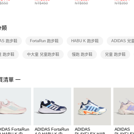
絡購買商品
襪 FZ3393100
女 短統襪
BA5871010
襪 DH405
$550
NT$450
NT$650
NT$350
先享後付
FZ3073133
※ 交易是
是否繳費成
付客戶支
分類
【注意事
１．透過由
DAS 跑步鞋
FortaRun 跑步鞋
HABU K 跑步鞋
ADIDAS 
交易，需
求債權轉
２．關於
童 跑步鞋
中大童 兒童跑步鞋
慢跑 跑步鞋
兒童 跑步鞋
https://aft
３．未成
「AFTE
任。
買清單 一
４．使用「
即時審查
結果請求
５．嚴禁
形，恩沛
動。
IDAS FortaRun
ADIDAS FortaRun
ADIDAS
ADIDAS
0 HABU K 中大
4.0 HABU K 中大
PLAYFLEX HABU
PLAYFLE