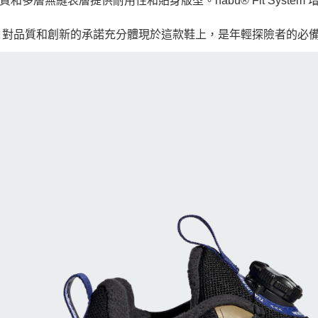
質和多層無縫表層提供耐用性和貼身版型。habu® Fit Syst
das 對品質和創新的承諾充分體現於這款鞋上，是年輕探險者的