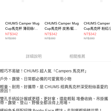
CHUMS Camper Mug
CHUMS Camper Mug
CHUMS Camper
Cup馬克杯 薄荷綠/淺
Cup馬克杯 炭黑/藍綠
Cup馬克杯 粉紅/
灰 CH621244M121
CH621244G090
CH621244R133
NT$342
NT$342
NT$342
NT$380
NT$380
NT$380
詳細說明
相關推薦
輕巧不易破！CHUMS 超人氣「Campers 馬克杯」
戶外、露營、日常都必備的可愛實用小物
輕量、耐用、好攜帶，是 CHUMS 經典馬克杯深受粉絲喜愛的
原因！
雙孔手柄設計握感更穩、更好拿，還能輕鬆 堆疊收納、吊掛攜
帶，露營、登山、野餐全都派得上用場。
繽紛色系搭配招牌 Booby Face 標誌，走到哪都吸睛可愛！