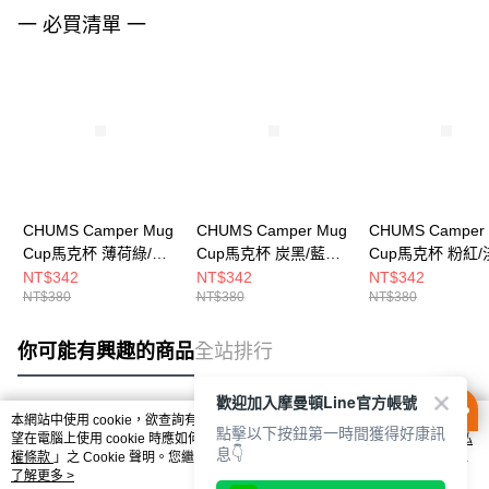
一 必買清單 一
CHUMS Camper Mug
CHUMS Camper Mug
CHUMS Camper
Cup馬克杯 薄荷綠/淺
Cup馬克杯 炭黑/藍綠
Cup馬克杯 粉紅/
灰 CH621244M121
CH621244G090
CH621244R133
NT$342
NT$342
NT$342
NT$380
NT$380
NT$380
你可能有興趣的商品
全站排行
歡迎加入摩曼頓Line官方帳號
本網站中使用 cookie，欲查詢有關本網站使用 cookie 方式之詳情，及若您不希
點擊以下按鈕第一時間獲得好康訊
熱門標籤
望在電腦上使用 cookie 時應如何變更電腦的 cookie 設定，請參閱本網站「
隱私
息👇
權條款
」之 Cookie 聲明。您繼續使用本網站即表示您同意本公司得按本網站使
用條款之 Cookie 聲明使用 cookie。
了解更多 >