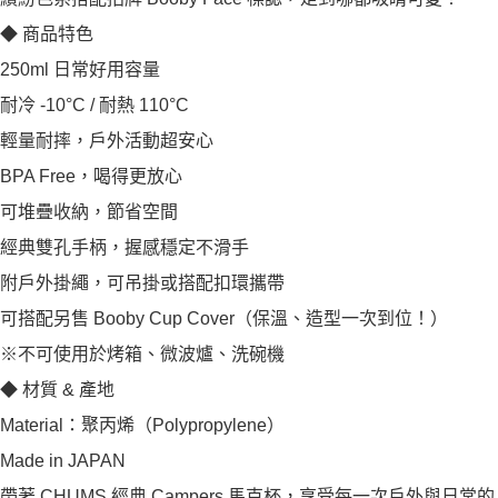
◆ 商品特色
250ml 日常好用容量
耐冷 -10°C / 耐熱 110°C
輕量耐摔，戶外活動超安心
BPA Free，喝得更放心
可堆疊收納，節省空間
經典雙孔手柄，握感穩定不滑手
附戶外掛繩，可吊掛或搭配扣環攜帶
可搭配另售 Booby Cup Cover（保溫、造型一次到位！）
※不可使用於烤箱、微波爐、洗碗機
◆ 材質 & 產地
Material：聚丙烯（Polypropylene）
Made in JAPAN
帶著 CHUMS 經典 Campers 馬克杯，享受每一次戶外與日常的