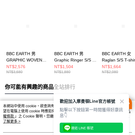
BBC EARTH 男
BBC EARTH 男
BBC EARTH 女
GRAPHIC WOVEN
Graphic Ringer S/S T-
Raglan S/S T-shi
SHORT SLEEVE T-
shirt 短袖上衣 CREAM
袖上衣 IVORY
NT$2,576
NT$1,504
NT$1,664
NT$3,680
NT$1,880
NT$2,080
SHIRTS 短袖上衣 米
BEMISCQ03410
BEFISCQ07400
白 BE52MW05M400
你可能有興趣的商品
全站排行
歡迎加入摩曼頓Line官方帳號
本網站中使用 cookie，欲查詢有關本網站使用 cookie 方式之詳情，及若您不希
點擊以下按鈕第一時間獲得好康訊
熱門標籤
望在電腦上使用 cookie 時應如何變更電腦的 cookie 設定，請參閱本網站「
隱私
息👇
權條款
」之 Cookie 聲明。您繼續使用本網站即表示您同意本公司得按本網站使
用條款之 Cookie 聲明使用 cookie。
了解更多 >
連結 LINE 帳號