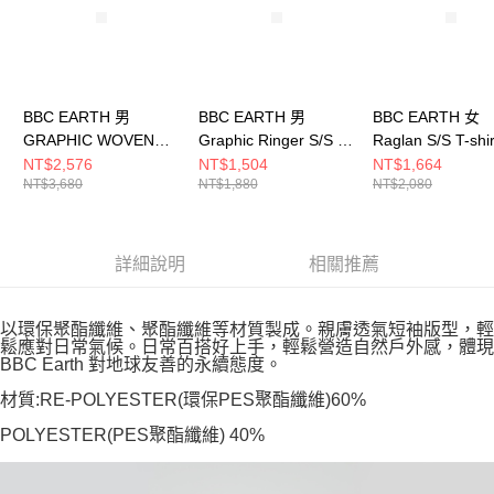
BBC EARTH 男
BBC EARTH 男
BBC EARTH 女
GRAPHIC WOVEN
Graphic Ringer S/S T-
Raglan S/S T-shi
SHORT SLEEVE T-
shirt 短袖上衣 CREAM
袖上衣 IVORY
NT$2,576
NT$1,504
NT$1,664
NT$3,680
NT$1,880
NT$2,080
SHIRTS 短袖上衣 米
BEMISCQ03410
BEFISCQ07400
白 BE52MW05M400
詳細說明
相關推薦
以環保聚酯纖維、聚酯纖維等材質製成。親膚透氣短袖版型，輕
鬆應對日常氣候。日常百搭好上手，輕鬆營造自然戶外感，體現
BBC Earth 對地球友善的永續態度。
材質:RE-POLYESTER(環保PES聚酯纖維)60%
POLYESTER(PES聚酯纖維) 40%