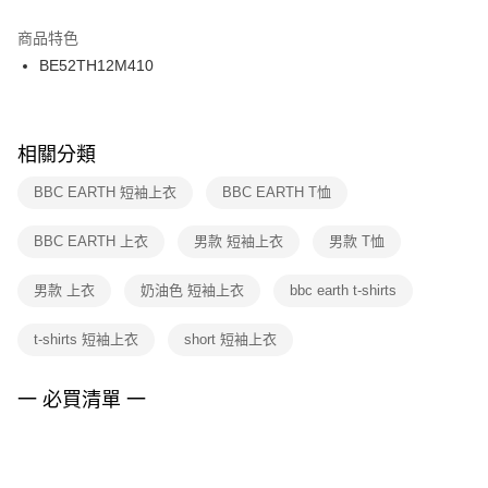
結帳頁面，進行簡訊認證並確認金額後，即可完成結帳。
２．訂單成立數日內，您將收到繳費通知簡訊。
商品特色
付款後門市自取
３．收到繳費通知簡訊後14天內，點擊此簡訊中的連結，可透過四大超商／
BE52TH12M410
每筆NT$100，滿NT$1,500(含以上)免運費
ATM／網路銀行／等多元方式進行付款，方視為交易完成。
※ 請注意：結帳手續完成當下不需立刻繳費，但若您需要取消訂單，請聯絡
購買商品的店家。未經商家同意取消之訂單仍視為有效，需透過AFTEE先享
後付繳納相關費用。
※ 交易是否成功請以「AFTEE先享後付 」之結帳頁面顯示為準，若有關於
相關分類
是否繳費成功／繳費後需取消欲退款等相關疑問，請聯繫「AFTEE先享後付
客戶支援中心」
https://netprotections.freshdesk.com/support/home
BBC EARTH 短袖上衣
BBC EARTH T恤
【注意事項】
BBC EARTH 上衣
男款 短袖上衣
男款 T恤
１．透過由恩沛科技股份有限公司提供之「AFTEE先享後付」服務完成之交
易，需依本服務之必要範圍內提供個人資料，並將交易相關給付款項請求債
權轉讓予恩沛科技股份有限公司。
男款 上衣
奶油色 短袖上衣
bbc earth t-shirts
２．關於個人資料處理事宜，請瀏覽以下網址：
https://aftee.tw/terms/#terms3
t-shirts 短袖上衣
short 短袖上衣
３．未成年的使用者請事先徵得法定代理人或監護人之同意方可使用
「AFTEE先享後付」，若未經同意申辦者引起之損失，本公司不負相關責
任。
一 必買清單 一
４．使用「AFTEE先享後付」時，將依據個別帳號之用戶狀況，依本公司即
時審查核予不同之上限額度；若仍有額度不足之情形，本公司將視審查結果
請求用戶進行身份認證。
５．嚴禁一人註冊多個帳號或使用他人資訊註冊。若發現惡意使用之情形，
恩沛科技股份有限公司將有權停止該用戶之使用額度並採取法律行動。