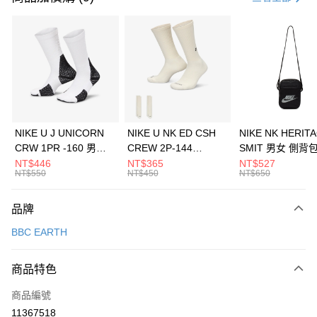
信用卡分期付款
3 期 0 利率 每期
NT$693
21家銀行
合作金庫商業銀行
第一商業銀行
LINE Pay
華南商業銀行
彰化商業銀行
Apple Pay
上海商業儲蓄銀行
台北富邦商業銀行
國泰世華商業銀行
兆豐國際商業銀行
悠遊付
臺灣中小企業銀行
台中商業銀行
NIKE U J UNICORN
NIKE U NK ED CSH
NIKE NK HERIT
匯豐（台灣）商業銀行
華泰商業銀行
CRW 1PR -160 男女
CREW 2P-144
SMIT 男女 側背
全盈+PAY
聯邦商業銀行
遠東國際商業銀行
中統襪 FZ3393100
EMBRDY 男女 短統襪
BA5871010
NT$446
NT$365
NT$527
元大商業銀行
永豐商業銀行
NT$550
NT$450
NT$650
AFTEE先享後付
FZ3073133
玉山商業銀行
星展（台灣）商業銀行
相關說明
台新國際商業銀行
中國信託商業銀行
品牌
【關於「AFTEE先享後付」】
台灣樂天信用卡公司
AFTEE先享後付是「在收到商品之後才付款」的支付方式。 讓您購物簡單
運送方式
BBC EARTH
便利好安心！
１．簡單：不需註冊會員、不需綁卡、不需儲值。
7-11取貨(快速到店)
２．便利：只要手機號碼，簡訊認證，即可結帳。
商品特色
每筆NT$100，滿NT$1,500(含以上)免運費
３．安心：先確認商品／服務後，再付款。
商品編號
宅配
【「AFTEE先享後付」結帳流程】
１．於結帳方式選擇「AFTEE先享後付」後，將跳轉至「AFTEE先享後付」
11367518
每筆NT$100，滿NT$1,500(含以上)免運費