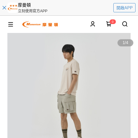
摩曼頓
開啟APP
立刻使用官方APP
0
1
/
4