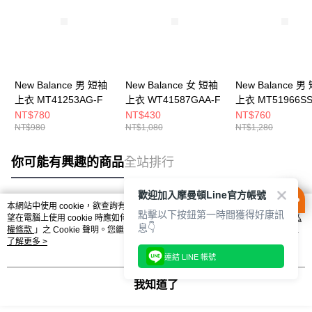
New Balance 男 短袖
New Balance 女 短袖
New Balance 男
上衣 MT41253AG-F
上衣 WT41587GAA-F
上衣 MT51966SS
NT$780
NT$430
NT$760
NT$980
NT$1,080
NT$1,280
你可能有興趣的商品
全站排行
歡迎加入摩曼頓Line官方帳號
本網站中使用 cookie，欲查詢有關本網站使用 cookie 方式之詳情，及若您不希
點擊以下按鈕第一時間獲得好康訊
熱門標籤
望在電腦上使用 cookie 時應如何變更電腦的 cookie 設定，請參閱本網站「
隱私
息👇
權條款
」之 Cookie 聲明。您繼續使用本網站即表示您同意本公司得按本網站使
用條款之 Cookie 聲明使用 cookie。
了解更多 >
連結 LINE 帳號
我知道了