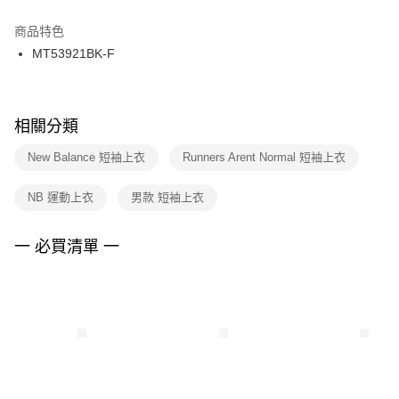
結帳頁面，進行簡訊認證並確認金額後，即可完成結帳。
２．訂單成立數日內，您將收到繳費通知簡訊。
商品特色
付款後門市自取
３．收到繳費通知簡訊後14天內，點擊此簡訊中的連結，可透過四大超商／
MT53921BK-F
每筆NT$100，滿NT$1,500(含以上)免運費
ATM／網路銀行／等多元方式進行付款，方視為交易完成。
※ 請注意：結帳手續完成當下不需立刻繳費，但若您需要取消訂單，請聯絡
購買商品的店家。未經商家同意取消之訂單仍視為有效，需透過AFTEE先享
後付繳納相關費用。
※ 交易是否成功請以「AFTEE先享後付 」之結帳頁面顯示為準，若有關於
相關分類
是否繳費成功／繳費後需取消欲退款等相關疑問，請聯繫「AFTEE先享後付
客戶支援中心」
https://netprotections.freshdesk.com/support/home
New Balance 短袖上衣
Runners Arent Normal 短袖上衣
【注意事項】
NB 運動上衣
男款 短袖上衣
１．透過由恩沛科技股份有限公司提供之「AFTEE先享後付」服務完成之交
易，需依本服務之必要範圍內提供個人資料，並將交易相關給付款項請求債
權轉讓予恩沛科技股份有限公司。
一 必買清單 一
２．關於個人資料處理事宜，請瀏覽以下網址：
https://aftee.tw/terms/#terms3
３．未成年的使用者請事先徵得法定代理人或監護人之同意方可使用
「AFTEE先享後付」，若未經同意申辦者引起之損失，本公司不負相關責
任。
４．使用「AFTEE先享後付」時，將依據個別帳號之用戶狀況，依本公司即
時審查核予不同之上限額度；若仍有額度不足之情形，本公司將視審查結果
請求用戶進行身份認證。
５．嚴禁一人註冊多個帳號或使用他人資訊註冊。若發現惡意使用之情形，
恩沛科技股份有限公司將有權停止該用戶之使用額度並採取法律行動。