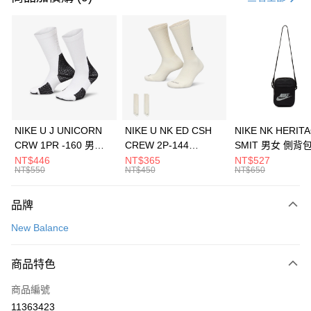
信用卡分期付款
3 期 0 利率 每期
NT$426
21家銀行
合作金庫商業銀行
第一商業銀行
LINE Pay
華南商業銀行
彰化商業銀行
Apple Pay
上海商業儲蓄銀行
台北富邦商業銀行
國泰世華商業銀行
兆豐國際商業銀行
悠遊付
臺灣中小企業銀行
台中商業銀行
NIKE U J UNICORN
NIKE U NK ED CSH
NIKE NK HERIT
匯豐（台灣）商業銀行
華泰商業銀行
CRW 1PR -160 男女
CREW 2P-144
SMIT 男女 側背
全盈+PAY
聯邦商業銀行
遠東國際商業銀行
中統襪 FZ3393100
EMBRDY 男女 短統襪
BA5871010
NT$446
NT$365
NT$527
元大商業銀行
永豐商業銀行
NT$550
NT$450
NT$650
AFTEE先享後付
FZ3073133
玉山商業銀行
星展（台灣）商業銀行
相關說明
台新國際商業銀行
中國信託商業銀行
品牌
【關於「AFTEE先享後付」】
台灣樂天信用卡公司
AFTEE先享後付是「在收到商品之後才付款」的支付方式。 讓您購物簡單
運送方式
New Balance
便利好安心！
１．簡單：不需註冊會員、不需綁卡、不需儲值。
7-11取貨(快速到店)
２．便利：只要手機號碼，簡訊認證，即可結帳。
商品特色
每筆NT$100，滿NT$1,500(含以上)免運費
３．安心：先確認商品／服務後，再付款。
商品編號
宅配
【「AFTEE先享後付」結帳流程】
１．於結帳方式選擇「AFTEE先享後付」後，將跳轉至「AFTEE先享後付」
11363423
每筆NT$100，滿NT$1,500(含以上)免運費