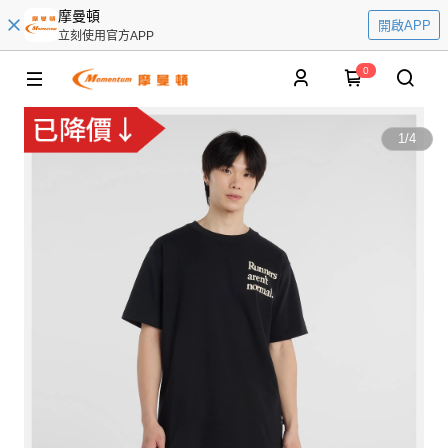
摩曼頓
開啟APP
立刻使用官方APP
0
1
/
4