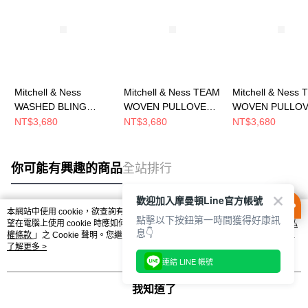
Mitchell & Ness
Mitchell & Ness TEAM
Mitchell & Ness
WASHED BLING
WOVEN PULLOVER
WOVEN PULLO
HOODIE - VINCE
JACKET 男 短袖上衣
JACKET 男 短
NT$3,680
NT$3,680
NT$3,680
CARTER 男 連帽上衣
MN25BOU04LAL
MN25BOU04CB
MNHO097R
你可能有興趣的商品
全站排行
歡迎加入摩曼頓Line官方帳號
本網站中使用 cookie，欲查詢有關本網站使用 cookie 方式之詳情，及若您不希
點擊以下按鈕第一時間獲得好康訊
熱門標籤
望在電腦上使用 cookie 時應如何變更電腦的 cookie 設定，請參閱本網站「
隱私
息👇
權條款
」之 Cookie 聲明。您繼續使用本網站即表示您同意本公司得按本網站使
用條款之 Cookie 聲明使用 cookie。
了解更多 >
連結 LINE 帳號
我知道了