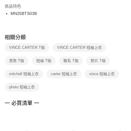
２．訂單成立數日內，您將收到繳費通知簡訊。
商品特色
付款後門市自取
３．收到繳費通知簡訊後14天內，點擊此簡訊中的連結，可透過四大超商／
MN25BTS03B
每筆NT$100，滿NT$1,500(含以上)免運費
ATM／網路銀行／等多元方式進行付款，方視為交易完成。
※ 請注意：結帳手續完成當下不需立刻繳費，但若您需要取消訂單，請聯絡
購買商品的店家。未經商家同意取消之訂單仍視為有效，需透過AFTEE先享
後付繳納相關費用。
※ 交易是否成功請以「AFTEE先享後付 」之結帳頁面顯示為準，若有關於
相關分類
是否繳費成功／繳費後需取消欲退款等相關疑問，請聯繫「AFTEE先享後付
客戶支援中心」
https://netprotections.freshdesk.com/support/home
VINCE CARTER T恤
VINCE CARTER 短袖上衣
【注意事項】
男款 T恤
短袖 T恤
聯名 T恤
照片 T恤
１．透過由恩沛科技股份有限公司提供之「AFTEE先享後付」服務完成之交
易，需依本服務之必要範圍內提供個人資料，並將交易相關給付款項請求債
權轉讓予恩沛科技股份有限公司。
mitchell 短袖上衣
carter 短袖上衣
vince 短袖上衣
２．關於個人資料處理事宜，請瀏覽以下網址：
https://aftee.tw/terms/#terms3
photo 短袖上衣
３．未成年的使用者請事先徵得法定代理人或監護人之同意方可使用
「AFTEE先享後付」，若未經同意申辦者引起之損失，本公司不負相關責
任。
一 必買清單 一
４．使用「AFTEE先享後付」時，將依據個別帳號之用戶狀況，依本公司即
時審查核予不同之上限額度；若仍有額度不足之情形，本公司將視審查結果
請求用戶進行身份認證。
５．嚴禁一人註冊多個帳號或使用他人資訊註冊。若發現惡意使用之情形，
恩沛科技股份有限公司將有權停止該用戶之使用額度並採取法律行動。