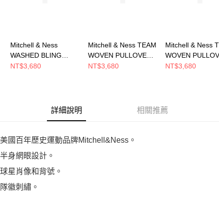
Mitchell & Ness
Mitchell & Ness TEAM
Mitchell & Ness
WASHED BLING
WOVEN PULLOVER
WOVEN PULLO
HOODIE - VINCE
JACKET 男 短袖上衣
JACKET 男 短
NT$3,680
NT$3,680
NT$3,680
CARTER 男 連帽上衣
MN25BOU04LAL
MN25BOU04CB
MNHO097R
詳細說明
相關推薦
美國百年歷史運動品牌Mitchell&Ness。
半身網眼設計。
球星肖像和背號。
隊徽刺繡。