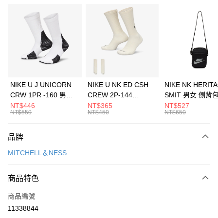
信用卡分期付款
3 期 0 利率 每期
NT$693
21家銀行
合作金庫商業銀行
第一商業銀行
LINE Pay
華南商業銀行
彰化商業銀行
Apple Pay
上海商業儲蓄銀行
台北富邦商業銀行
國泰世華商業銀行
兆豐國際商業銀行
悠遊付
臺灣中小企業銀行
台中商業銀行
NIKE U J UNICORN
NIKE U NK ED CSH
NIKE NK HERIT
匯豐（台灣）商業銀行
華泰商業銀行
CRW 1PR -160 男女
CREW 2P-144
SMIT 男女 側背
全盈+PAY
聯邦商業銀行
遠東國際商業銀行
中統襪 FZ3393100
EMBRDY 男女 短統襪
BA5871010
NT$446
NT$365
NT$527
元大商業銀行
永豐商業銀行
NT$550
NT$450
NT$650
AFTEE先享後付
FZ3073133
玉山商業銀行
星展（台灣）商業銀行
相關說明
台新國際商業銀行
中國信託商業銀行
品牌
【關於「AFTEE先享後付」】
台灣樂天信用卡公司
AFTEE先享後付是「在收到商品之後才付款」的支付方式。 讓您購物簡單
運送方式
MITCHELL＆NESS
便利好安心！
１．簡單：不需註冊會員、不需綁卡、不需儲值。
7-11取貨(快速到店)
２．便利：只要手機號碼，簡訊認證，即可結帳。
商品特色
每筆NT$100，滿NT$1,500(含以上)免運費
３．安心：先確認商品／服務後，再付款。
商品編號
宅配
【「AFTEE先享後付」結帳流程】
１．於結帳方式選擇「AFTEE先享後付」後，將跳轉至「AFTEE先享後付」
11338844
每筆NT$100，滿NT$1,500(含以上)免運費
結帳頁面，進行簡訊認證並確認金額後，即可完成結帳。