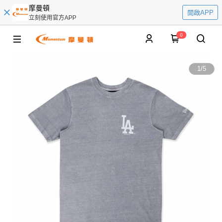
摩曼頓
開啟APP
立刻使用官方APP
0
1
/
5