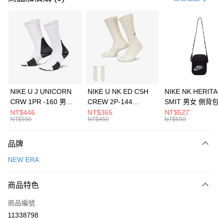
信用卡分期付款
3 期 0 利率 每期
NT$626
21家銀行
合作金庫商業銀行
第一商業銀行
LINE Pay
華南商業銀行
彰化商業銀行
Apple Pay
上海商業儲蓄銀行
台北富邦商業銀行
國泰世華商業銀行
兆豐國際商業銀行
悠遊付
臺灣中小企業銀行
台中商業銀行
NIKE U J UNICORN
NIKE U NK ED CSH
NIKE NK HERIT
匯豐（台灣）商業銀行
華泰商業銀行
CRW 1PR -160 男女
CREW 2P-144
SMIT 男女 側背
全盈+PAY
聯邦商業銀行
遠東國際商業銀行
中統襪 FZ3393100
EMBRDY 男女 短統襪
BA5871010
NT$446
NT$365
NT$527
元大商業銀行
永豐商業銀行
NT$550
NT$450
NT$650
AFTEE先享後付
FZ3073133
玉山商業銀行
星展（台灣）商業銀行
相關說明
台新國際商業銀行
中國信託商業銀行
品牌
【關於「AFTEE先享後付」】
台灣樂天信用卡公司
AFTEE先享後付是「在收到商品之後才付款」的支付方式。 讓您購物簡單
運送方式
NEW ERA
便利好安心！
１．簡單：不需註冊會員、不需綁卡、不需儲值。
7-11取貨(快速到店)
２．便利：只要手機號碼，簡訊認證，即可結帳。
商品特色
每筆NT$100，滿NT$1,500(含以上)免運費
３．安心：先確認商品／服務後，再付款。
商品編號
宅配
【「AFTEE先享後付」結帳流程】
１．於結帳方式選擇「AFTEE先享後付」後，將跳轉至「AFTEE先享後付」
11338798
每筆NT$100，滿NT$1,500(含以上)免運費