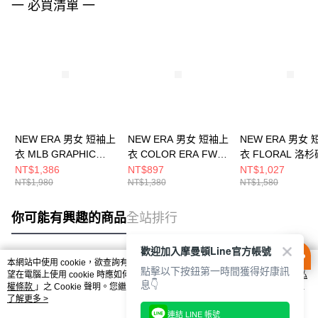
一 必買清單 一
NEW ERA 男女 短袖上
NEW ERA 男女 短袖上
NEW ERA 男女
衣 MLB GRAPHIC
衣 COLOR ERA FW25
衣 FLORAL 洛
CAPSULE 洛杉磯道奇
洛杉磯道奇 石灰
奇 海邊藍
NT$1,386
NT$897
NT$1,027
NT$1,980
NT$1,380
NT$1,580
海豚灰 NE14500124
NE14701233
NE14500142
你可能有興趣的商品
全站排行
歡迎加入摩曼頓Line官方帳號
本網站中使用 cookie，欲查詢有關本網站使用 cookie 方式之詳情，及若您不希
點擊以下按鈕第一時間獲得好康訊
熱門標籤
望在電腦上使用 cookie 時應如何變更電腦的 cookie 設定，請參閱本網站「
隱私
息👇
權條款
」之 Cookie 聲明。您繼續使用本網站即表示您同意本公司得按本網站使
用條款之 Cookie 聲明使用 cookie。
了解更多 >
連結 LINE 帳號