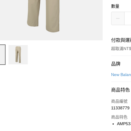
數量
付款與運
超取滿NT$
付款方式
品牌
信用卡一
New Bala
信用卡分
商品特色
3 期 
商品編號
合作金
LINE Pay
11338779
華南商
Apple Pay
上海商
商品特色
國泰世
AMP53
悠遊付
臺灣中