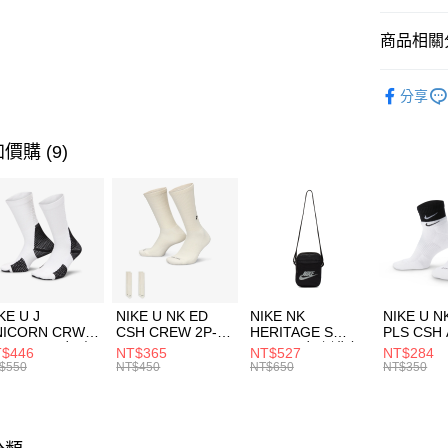
匯豐（
全盈+PAY
聯邦商
商品相關分
元大商
AFTEE先
玉山商
品牌
Ne
相關說明
分享
台新國
【關於「A
男性商品
台灣樂
AFTEE
便利好安
運動類型
運送方式
價購 (9)
１．簡單
２．便利
7-11取貨
３．安心
每筆NT$1
【「AFT
宅配
１．於結帳
付」結帳
每筆NT$1
２．訂單
３．收到繳
付款後門
KE U J
NIKE U NK ED
NIKE NK
NIKE U N
／ATM／
NICORN CRW
CSH CREW 2P-
HERITAGE S
PLS CSH 
每筆NT$1
※ 請注意
R -160 男女 中
144 EMBRDY 男
SMIT 男女 側背包
144 DBL
$446
NT$365
NT$527
NT$284
絡購買商品
襪 FZ3393100
女 短統襪
BA5871010
襪 DH405
$550
NT$450
NT$650
NT$350
先享後付
FZ3073133
※ 交易是
是否繳費成
付客戶支