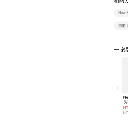
相關
New 
機能 
一 必
Ne
長
AM
NT
NT