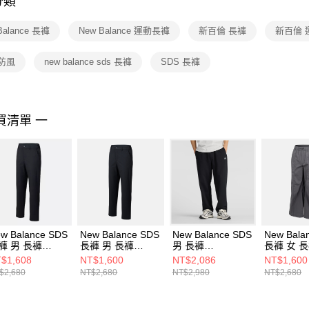
分類
【注意事
１．透過由
Balance 長褲
New Balance 運動長褲
新百倫 長褲
新百倫 
交易，需
求債權轉
２．關於
防風
new balance sds 長褲
SDS 長褲
https://aft
３．未成
「AFTE
任。
買清單 一
４．使用「
即時審查
結果請求
５．嚴禁
形，恩沛
動。
w Balance SDS
New Balance SDS
New Balance SDS
New Bala
褲 男 長褲
長褲 男 長褲
男 長褲
長褲 女 
P53322BK-F
AMP53323BK-F
MB61X4Z5BK-F
AWP5331
$1,608
NT$1,600
NT$2,086
NT$1,600
$2,680
NT$2,680
NT$2,980
NT$2,680