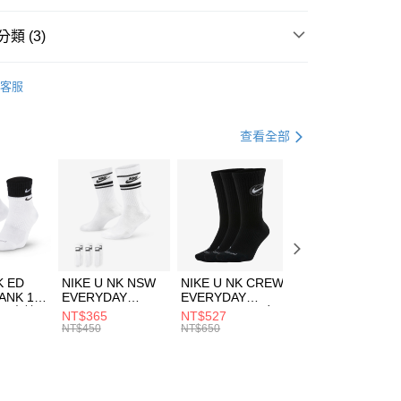
台灣）商業銀行
華泰商業銀行
業銀行
遠東國際商業銀行
類 (3)
業銀行
永豐商業銀行
享後付
業銀行
星展（台灣）商業銀行
w Balance
服飾
客服
際商業銀行
中國信託商業銀行
FTEE先享後付」】
下著
長褲
天信用卡公司
先享後付是「在收到商品之後才付款」的支付方式。 讓您購物簡單
心！
休閒戶外
服飾
查看全部
：不需註冊會員、不需綁卡、不需儲值。
：只要手機號碼，簡訊認證，即可結帳。
(快速到店)
：先確認商品／服務後，再付款。
00，滿NT$1,500(含以上)免運費
EE先享後付」結帳流程】
方式選擇「AFTEE先享後付」後，將跳轉至「AFTEE先享後
頁面，進行簡訊認證並確認金額後，即可完成結帳。
00，滿NT$1,500(含以上)免運費
成立數日內，您將收到繳費通知簡訊。
費通知簡訊後14天內，點擊此簡訊中的連結，可透過四大超商
市自取
K ED
NIKE U NK NSW
NIKE U NK CREW
NIKE U NK
網路銀行／等多元方式進行付款，方視為交易完成。
ANK 1P
EVERYDAY
EVERYDAY
EVERYDAY LTW
00，滿NT$1,500(含以上)免運費
：結帳手續完成當下不需立刻繳費，但若您需要取消訂單，請聯
 男 中統
ESSENTIAL CR
BBALL 3PR 男女
ANKLE 3PR 男女
NT$365
NT$527
NT$365
的店家。未經商家同意取消之訂單仍視為有效，需透過AFTEE
8104
男女 短統襪
長統襪
踝襪 SX7677010
NT$450
NT$650
NT$450
繳納相關費用。
DX5089103
DA2123010
否成功請以「AFTEE先享後付 」之結帳頁面顯示為準，若有關於
功／繳費後需取消欲退款等相關疑問，請聯繫「AFTEE先享後
援中心」
https://netprotections.freshdesk.com/support/home