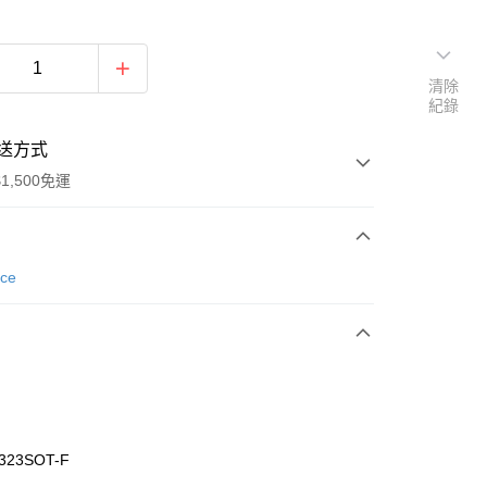
清除
紀錄
送方式
1,500免運
次付款
nce
期付款
0 利率 每期
NT$893
21家銀行
庫商業銀行
第一商業銀行
業銀行
彰化商業銀行
業儲蓄銀行
台北富邦商業銀行
華商業銀行
兆豐國際商業銀行
323SOT-F
小企業銀行
台中商業銀行