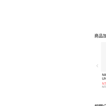
商品加
NI
U
1P
NT
統
NT