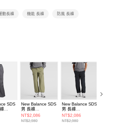
項】
恩沛科技股份有限公司提供之「AFTEE先享後付」服務完成之
運動長褲
機能 長褲
防風 長褲
依本服務之必要範圍內提供個人資料，並將交易相關給付款項請
讓予恩沛科技股份有限公司。
個人資料處理事宜，請瀏覽以下網址：
ee.tw/terms/#terms3
年的使用者請事先徵得法定代理人或監護人之同意方可使用
E先享後付」，若未經同意申辦者引起之損失，本公司不負相關責
AFTEE先享後付」時，將依據個別帳號之用戶狀況，依本公司
核予不同之上限額度；若仍有額度不足之情形，本公司將視審查
用戶進行身份認證。
一人註冊多個帳號或使用他人資訊註冊。若發現惡意使用之情
科技股份有限公司將有權停止該用戶之使用額度並採取法律行
nce SDS
New Balance SDS
New Balance SDS
New Balance SD
長褲
男 長褲
男 長褲
長裙 女 長裙
1BLK-F
MB61J548DEK-F
MB61J548BK-F
NWF36222GR-F
NT$2,086
NT$2,086
NT$1,488
NT$2,980
NT$2,980
NT$2,480