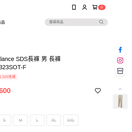
0
商品
alance SDS長褲 男 長褲
323SOT-F
1,500免運
600
S
M
L
XL
XXL