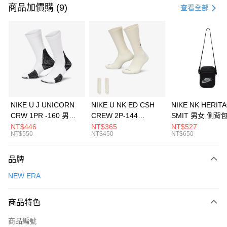
信用卡一次付款
商品加價購 (9)
查看全部
信用卡分期付款
3 期 0 利率 每期
NT$560
21家銀行
合作金庫商業銀行
第一商業銀行
LINE Pay
華南商業銀行
彰化商業銀行
Apple Pay
上海商業儲蓄銀行
台北富邦商業銀行
國泰世華商業銀行
兆豐國際商業銀行
悠遊付
臺灣中小企業銀行
台中商業銀行
NIKE U J UNICORN
NIKE U NK ED CSH
NIKE NK HERIT
匯豐（台灣）商業銀行
華泰商業銀行
CRW 1PR -160 男女
CREW 2P-144
SMIT 男女 側背
全盈+PAY
聯邦商業銀行
遠東國際商業銀行
中統襪 FZ3393100
EMBRDY 男女 短統襪
BA5871010
NT$446
NT$365
NT$527
元大商業銀行
永豐商業銀行
NT$550
NT$450
NT$650
AFTEE先享後付
FZ3073133
玉山商業銀行
星展（台灣）商業銀行
相關說明
台新國際商業銀行
中國信託商業銀行
品牌
【關於「AFTEE先享後付」】
台灣樂天信用卡公司
AFTEE先享後付是「在收到商品之後才付款」的支付方式。 讓您購物簡單
運送方式
NEW ERA
便利好安心！
１．簡單：不需註冊會員、不需綁卡、不需儲值。
7-11取貨(快速到店)
２．便利：只要手機號碼，簡訊認證，即可結帳。
商品特色
每筆NT$100，滿NT$1,500(含以上)免運費
３．安心：先確認商品／服務後，再付款。
商品編號
宅配
【「AFTEE先享後付」結帳流程】