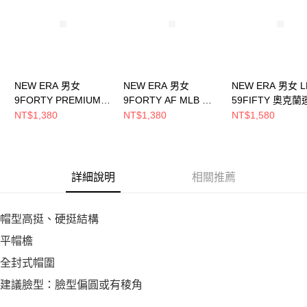
恩沛科技股份有限公司將有權停止該用戶之使用額度並採取法律行動。
NEW ERA 男女
NEW ERA 男女
NEW ERA 男女 L
9FORTY PREMIUM
9FORTY AF MLB 反
59FIFTY 奧克蘭
FELT OTC 奧克蘭運動
轉 UPSIDE DOWN 奧
家 NE70360654
NT$1,380
NT$1,380
NT$1,580
家 深綠 NE13215201
克蘭運動家 黑
NE70956985
詳細說明
相關推薦
帽型高挺、硬挺結構
平帽檐
全封式帽圍
建議臉型：臉型偏圓或有稜角