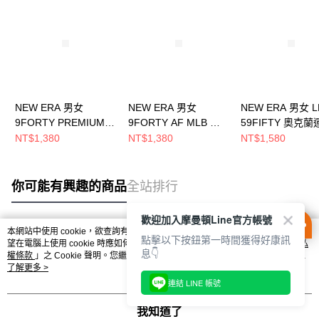
NEW ERA 男女
NEW ERA 男女
NEW ERA 男女 L
9FORTY PREMIUM
9FORTY AF MLB 反
59FIFTY 奧克蘭
FELT OTC 奧克蘭運動
轉 UPSIDE DOWN 奧
家 NE70360654
NT$1,380
NT$1,380
NT$1,580
家 深綠 NE13215201
克蘭運動家 黑
NE70956985
你可能有興趣的商品
全站排行
歡迎加入摩曼頓Line官方帳號
本網站中使用 cookie，欲查詢有關本網站使用 cookie 方式之詳情，及若您不希
點擊以下按鈕第一時間獲得好康訊
熱門標籤
望在電腦上使用 cookie 時應如何變更電腦的 cookie 設定，請參閱本網站「
隱私
息👇
權條款
」之 Cookie 聲明。您繼續使用本網站即表示您同意本公司得按本網站使
用條款之 Cookie 聲明使用 cookie。
了解更多 >
連結 LINE 帳號
我知道了