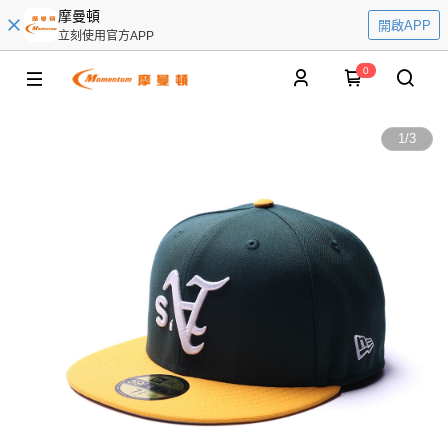
摩曼頓
開啟APP
立刻使用官方APP
0
1
/
3