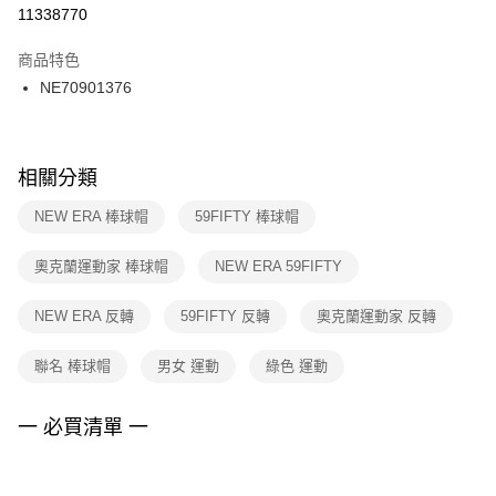
１．於結帳方式選擇「AFTEE先享後付」後，將跳轉至「AFTEE先享後付」
11338770
每筆NT$100，滿NT$1,500(含以上)免運費
結帳頁面，進行簡訊認證並確認金額後，即可完成結帳。
２．訂單成立數日內，您將收到繳費通知簡訊。
商品特色
付款後門市自取
３．收到繳費通知簡訊後14天內，點擊此簡訊中的連結，可透過四大超商／
NE70901376
每筆NT$100，滿NT$1,500(含以上)免運費
ATM／網路銀行／等多元方式進行付款，方視為交易完成。
※ 請注意：結帳手續完成當下不需立刻繳費，但若您需要取消訂單，請聯絡
購買商品的店家。未經商家同意取消之訂單仍視為有效，需透過AFTEE先享
後付繳納相關費用。
※ 交易是否成功請以「AFTEE先享後付 」之結帳頁面顯示為準，若有關於
相關分類
是否繳費成功／繳費後需取消欲退款等相關疑問，請聯繫「AFTEE先享後付
客戶支援中心」
https://netprotections.freshdesk.com/support/home
NEW ERA 棒球帽
59FIFTY 棒球帽
【注意事項】
奧克蘭運動家 棒球帽
NEW ERA 59FIFTY
１．透過由恩沛科技股份有限公司提供之「AFTEE先享後付」服務完成之交
易，需依本服務之必要範圍內提供個人資料，並將交易相關給付款項請求債
權轉讓予恩沛科技股份有限公司。
NEW ERA 反轉
59FIFTY 反轉
奧克蘭運動家 反轉
２．關於個人資料處理事宜，請瀏覽以下網址：
https://aftee.tw/terms/#terms3
聯名 棒球帽
男女 運動
綠色 運動
３．未成年的使用者請事先徵得法定代理人或監護人之同意方可使用
「AFTEE先享後付」，若未經同意申辦者引起之損失，本公司不負相關責
任。
一 必買清單 一
４．使用「AFTEE先享後付」時，將依據個別帳號之用戶狀況，依本公司即
時審查核予不同之上限額度；若仍有額度不足之情形，本公司將視審查結果
請求用戶進行身份認證。
５．嚴禁一人註冊多個帳號或使用他人資訊註冊。若發現惡意使用之情形，