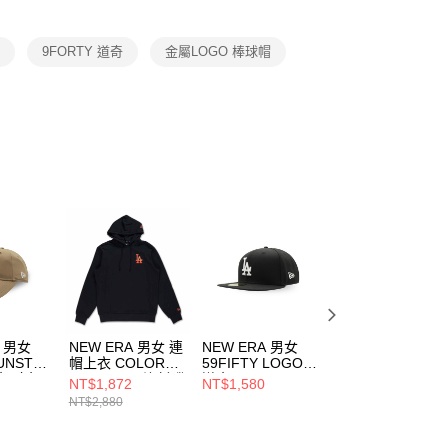
項】
恩沛科技股份有限公司提供之「AFTEE先享後付」服務完成之
奇
9FORTY 道奇
金屬LOGO 棒球帽
依本服務之必要範圍內提供個人資料，並將交易相關給付款項請
讓予恩沛科技股份有限公司。
個人資料處理事宜，請瀏覽以下網址：
ee.tw/terms/#terms3
年的使用者請事先徵得法定代理人或監護人之同意方可使用
E先享後付」，若未經同意申辦者引起之損失，本公司不負相關責
AFTEE先享後付」時，將依據個別帳號之用戶狀況，依本公司
核予不同之上限額度；若仍有額度不足之情形，本公司將視審查
用戶進行身份認證。
一人註冊多個帳號或使用他人資訊註冊。若發現惡意使用之情
科技股份有限公司將有權停止該用戶之使用額度並採取法律行
A 男女
NEW ERA 男女 連
NEW ERA 男女
NEW ERA 男女
UNST
帽上衣 COLOR
59FIFTY LOGO
9FIFTY
奇 駝色/
ERA FW25 洛杉磯
道奇 NE70034027
MOUNTAIN
NT$1,872
NT$1,580
NT$1,680
41611
道奇 黑
LOGO FW25
NT$2,880
NE14701352
NEW ERA 男女 
NE14700912