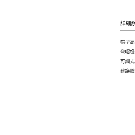
詳細
帽型高
彎帽檐
可調式
建議臉