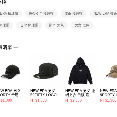
分類
【注意事
１．透過由
 ERA 棒球帽
9FORTY 棒球帽
道奇 棒球帽
NEW ERA 道
交易，需
求債權轉
２．關於
 棒球帽
日常 棒球帽
道奇 黑色
男女 黑色
https://aft
３．未成
「AFTE
任。
買清單 一
４．使用「
即時審查
結果請求
５．嚴禁
形，恩沛
動。
EW ERA 男女
NEW ERA 男女
NEW ERA 男女 連
NEW ER
FORTY 金屬
59FIFTY LOGO
帽上衣 日版 洛杉
9FORTY 
OGO 洋基 黑/黑
道奇 黑
磯道奇 黑
LOGO 道
$1,380
NT$1,580
NT$2,580
NT$1,380
11866875
NE70029810
NE14735043
白 NE121