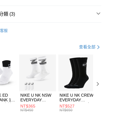
台灣）商業銀行
華泰商業銀行
業銀行
遠東國際商業銀行
類 (3)
業銀行
永豐商業銀行
享後付
業銀行
星展（台灣）商業銀行
W ERA
客服
際商業銀行
中國信託商業銀行
FTEE先享後付」】
帽款
休閒帽
天信用卡公司
先享後付是「在收到商品之後才付款」的支付方式。 讓您購物簡單
心！
休閒戶外
配件
查看全部
：不需註冊會員、不需綁卡、不需儲值。
：只要手機號碼，簡訊認證，即可結帳。
(快速到店)
：先確認商品／服務後，再付款。
00，滿NT$1,500(含以上)免運費
EE先享後付」結帳流程】
方式選擇「AFTEE先享後付」後，將跳轉至「AFTEE先享後
頁面，進行簡訊認證並確認金額後，即可完成結帳。
00，滿NT$1,500(含以上)免運費
成立數日內，您將收到繳費通知簡訊。
費通知簡訊後14天內，點擊此簡訊中的連結，可透過四大超商
市自取
K ED
NIKE U NK NSW
NIKE U NK CREW
NIKE U NK
網路銀行／等多元方式進行付款，方視為交易完成。
ANK 1P
EVERYDAY
EVERYDAY
EVERYDAY LTW
00，滿NT$1,500(含以上)免運費
：結帳手續完成當下不需立刻繳費，但若您需要取消訂單，請聯
 男 中統
ESSENTIAL CR
BBALL 3PR 男女
ANKLE 3PR 男女
NT$365
NT$527
NT$365
的店家。未經商家同意取消之訂單仍視為有效，需透過AFTEE
8104
男女 短統襪
長統襪
踝襪 SX7677010
NT$450
NT$650
NT$450
繳納相關費用。
DX5089103
DA2123010
否成功請以「AFTEE先享後付 」之結帳頁面顯示為準，若有關於
功／繳費後需取消欲退款等相關疑問，請聯繫「AFTEE先享後
援中心」
https://netprotections.freshdesk.com/support/home