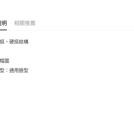
說明
相關推薦
挺、硬挺結構
帽圍
型：通用臉型