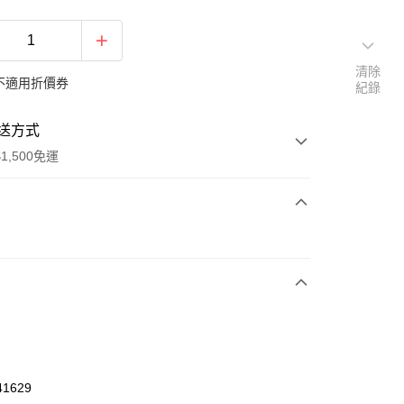
清除
不適用折價券
紀錄
送方式
1,500免運
次付款
期付款
0 利率 每期
NT$460
21家銀行
庫商業銀行
第一商業銀行
業銀行
彰化商業銀行
業儲蓄銀行
台北富邦商業銀行
華商業銀行
兆豐國際商業銀行
41629
小企業銀行
台中商業銀行