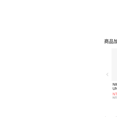
商品加
NI
U
1P
NT
統
NT