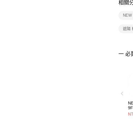
相關
NEW
遮陽
一 必
N
9
L
NT
NE