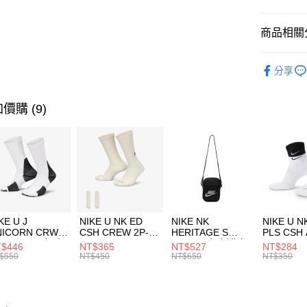
匯豐（
全盈+PAY
聯邦商
商品相關分
元大商
AFTEE先
玉山商
品牌
NE
相關說明
分享
台新國
【關於「A
運動配件
台灣樂
AFTEE
便利好安
運動類型
運送方式
價購 (9)
１．簡單
２．便利
7-11取貨
３．安心
每筆NT$1
【「AFT
宅配
１．於結帳
付」結帳
每筆NT$1
２．訂單
３．收到繳
付款後門
KE U J
NIKE U NK ED
NIKE NK
NIKE U N
／ATM／
NICORN CRW
CSH CREW 2P-
HERITAGE S
PLS CSH 
每筆NT$1
※ 請注意
R -160 男女 中
144 EMBRDY 男
SMIT 男女 側背包
144 DBL
$446
NT$365
NT$527
NT$284
絡購買商品
襪 FZ3393100
女 短統襪
BA5871010
襪 DH405
$550
NT$450
NT$650
NT$350
先享後付
FZ3073133
※ 交易是
是否繳費成
付客戶支