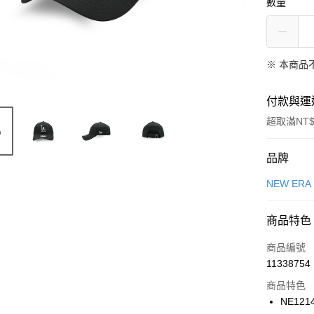
數量
※ 本商品
付款與運
超取滿NT$
付款方式
品牌
信用卡一
NEW ERA
信用卡分
商品特色
3 期 
商品編號
合作金
LINE Pay
11338754
華南商
Apple Pay
上海商
商品特色
國泰世
NE121
悠遊付
臺灣中