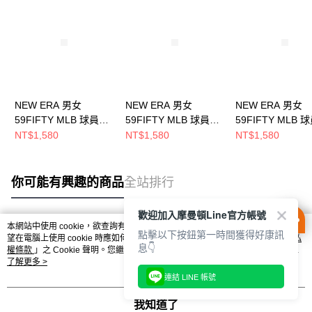
NEW ERA 男女
NEW ERA 男女
NEW ERA 男女
59FIFTY MLB 球員帽
59FIFTY MLB 球員帽
59FIFTY MLB 
紅襪 NE70360919
海盜 NE70360948
運動家 NE70376
NT$1,580
NT$1,580
NT$1,580
你可能有興趣的商品
全站排行
歡迎加入摩曼頓Line官方帳號
本網站中使用 cookie，欲查詢有關本網站使用 cookie 方式之詳情，及若您不希
點擊以下按鈕第一時間獲得好康訊
熱門標籤
望在電腦上使用 cookie 時應如何變更電腦的 cookie 設定，請參閱本網站「
隱私
息👇
權條款
」之 Cookie 聲明。您繼續使用本網站即表示您同意本公司得按本網站使
用條款之 Cookie 聲明使用 cookie。
了解更多 >
連結 LINE 帳號
我知道了