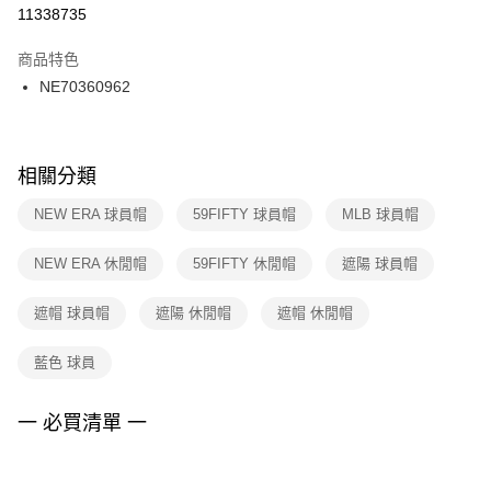
１．於結帳方式選擇「AFTEE先享後付」後，將跳轉至「AFTEE先享後付」
11338735
每筆NT$100，滿NT$1,500(含以上)免運費
結帳頁面，進行簡訊認證並確認金額後，即可完成結帳。
２．訂單成立數日內，您將收到繳費通知簡訊。
商品特色
付款後門市自取
３．收到繳費通知簡訊後14天內，點擊此簡訊中的連結，可透過四大超商／
NE70360962
每筆NT$100，滿NT$1,500(含以上)免運費
ATM／網路銀行／等多元方式進行付款，方視為交易完成。
※ 請注意：結帳手續完成當下不需立刻繳費，但若您需要取消訂單，請聯絡
購買商品的店家。未經商家同意取消之訂單仍視為有效，需透過AFTEE先享
後付繳納相關費用。
※ 交易是否成功請以「AFTEE先享後付 」之結帳頁面顯示為準，若有關於
相關分類
是否繳費成功／繳費後需取消欲退款等相關疑問，請聯繫「AFTEE先享後付
客戶支援中心」
https://netprotections.freshdesk.com/support/home
NEW ERA 球員帽
59FIFTY 球員帽
MLB 球員帽
【注意事項】
NEW ERA 休閒帽
59FIFTY 休閒帽
遮陽 球員帽
１．透過由恩沛科技股份有限公司提供之「AFTEE先享後付」服務完成之交
易，需依本服務之必要範圍內提供個人資料，並將交易相關給付款項請求債
權轉讓予恩沛科技股份有限公司。
遮帽 球員帽
遮陽 休閒帽
遮帽 休閒帽
２．關於個人資料處理事宜，請瀏覽以下網址：
https://aftee.tw/terms/#terms3
藍色 球員
３．未成年的使用者請事先徵得法定代理人或監護人之同意方可使用
「AFTEE先享後付」，若未經同意申辦者引起之損失，本公司不負相關責
任。
一 必買清單 一
４．使用「AFTEE先享後付」時，將依據個別帳號之用戶狀況，依本公司即
時審查核予不同之上限額度；若仍有額度不足之情形，本公司將視審查結果
請求用戶進行身份認證。
５．嚴禁一人註冊多個帳號或使用他人資訊註冊。若發現惡意使用之情形，