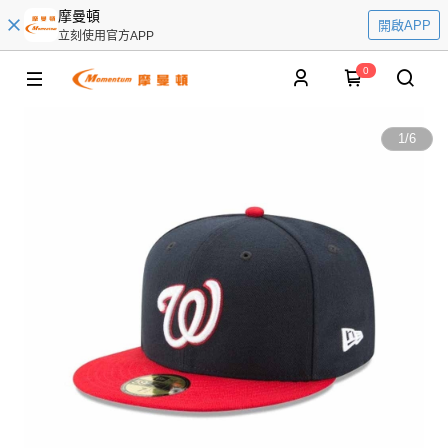
摩曼頓
開啟APP
立刻使用官方APP
0
1
/
6