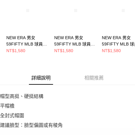
恩沛科技股份有限公司將有權停止該用戶之使用額度並採取法律行動。
NEW ERA 男女
NEW ERA 男女
NEW ERA 男女
59FIFTY MLB 球員帽
59FIFTY MLB 球員帽
59FIFTY MLB 
紅襪 NE70360919
海盜 NE70360948
運動家 NE70376
NT$1,580
NT$1,580
NT$1,580
詳細說明
相關推薦
帽型高挺、硬挺結構
平帽檐
全封式帽圍
建議臉型：臉型偏圓或有稜角