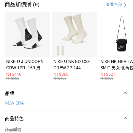
信用卡一次付款
商品加價購 (9)
查看全部
信用卡分期付款
3 期 0 利率 每期
NT$526
21家銀行
合作金庫商業銀行
第一商業銀行
LINE Pay
華南商業銀行
彰化商業銀行
Apple Pay
上海商業儲蓄銀行
台北富邦商業銀行
國泰世華商業銀行
兆豐國際商業銀行
悠遊付
臺灣中小企業銀行
台中商業銀行
NIKE U J UNICORN
NIKE U NK ED CSH
NIKE NK HERIT
匯豐（台灣）商業銀行
華泰商業銀行
CRW 1PR -160 男女
CREW 2P-144
SMIT 男女 側背
全盈+PAY
聯邦商業銀行
遠東國際商業銀行
中統襪 FZ3393100
EMBRDY 男女 短統襪
BA5871010
NT$446
NT$365
NT$527
元大商業銀行
永豐商業銀行
NT$550
NT$450
NT$650
AFTEE先享後付
FZ3073133
玉山商業銀行
星展（台灣）商業銀行
相關說明
台新國際商業銀行
中國信託商業銀行
品牌
【關於「AFTEE先享後付」】
台灣樂天信用卡公司
AFTEE先享後付是「在收到商品之後才付款」的支付方式。 讓您購物簡單
運送方式
NEW ERA
便利好安心！
１．簡單：不需註冊會員、不需綁卡、不需儲值。
7-11取貨(快速到店)
２．便利：只要手機號碼，簡訊認證，即可結帳。
商品特色
每筆NT$100，滿NT$1,500(含以上)免運費
３．安心：先確認商品／服務後，再付款。
商品編號
宅配
【「AFTEE先享後付」結帳流程】