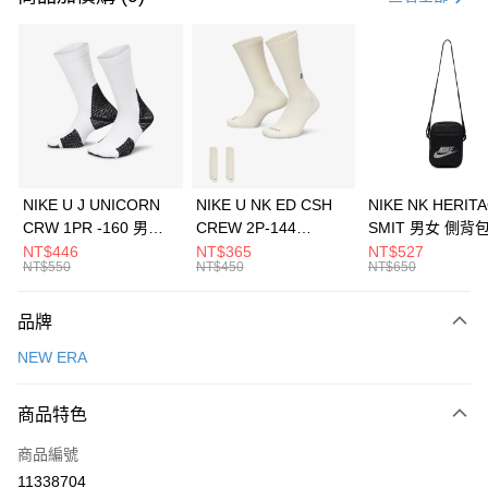
信用卡分期付款
3 期 0 利率 每期
NT$493
21家銀行
合作金庫商業銀行
第一商業銀行
LINE Pay
華南商業銀行
彰化商業銀行
Apple Pay
上海商業儲蓄銀行
台北富邦商業銀行
國泰世華商業銀行
兆豐國際商業銀行
悠遊付
臺灣中小企業銀行
台中商業銀行
NIKE U J UNICORN
NIKE U NK ED CSH
NIKE NK HERIT
匯豐（台灣）商業銀行
華泰商業銀行
CRW 1PR -160 男女
CREW 2P-144
SMIT 男女 側背
全盈+PAY
聯邦商業銀行
遠東國際商業銀行
中統襪 FZ3393100
EMBRDY 男女 短統襪
BA5871010
NT$446
NT$365
NT$527
元大商業銀行
永豐商業銀行
NT$550
NT$450
NT$650
AFTEE先享後付
FZ3073133
玉山商業銀行
星展（台灣）商業銀行
相關說明
台新國際商業銀行
中國信託商業銀行
品牌
【關於「AFTEE先享後付」】
台灣樂天信用卡公司
AFTEE先享後付是「在收到商品之後才付款」的支付方式。 讓您購物簡單
運送方式
NEW ERA
便利好安心！
１．簡單：不需註冊會員、不需綁卡、不需儲值。
7-11取貨(快速到店)
２．便利：只要手機號碼，簡訊認證，即可結帳。
商品特色
每筆NT$100，滿NT$1,500(含以上)免運費
３．安心：先確認商品／服務後，再付款。
商品編號
宅配
【「AFTEE先享後付」結帳流程】
１．於結帳方式選擇「AFTEE先享後付」後，將跳轉至「AFTEE先享後付」
11338704
每筆NT$100，滿NT$1,500(含以上)免運費