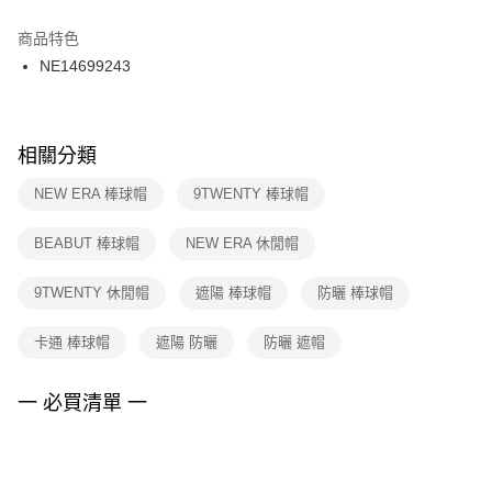
結帳頁面，進行簡訊認證並確認金額後，即可完成結帳。
２．訂單成立數日內，您將收到繳費通知簡訊。
商品特色
付款後門市自取
３．收到繳費通知簡訊後14天內，點擊此簡訊中的連結，可透過四大超商／
NE14699243
每筆NT$100，滿NT$1,500(含以上)免運費
ATM／網路銀行／等多元方式進行付款，方視為交易完成。
※ 請注意：結帳手續完成當下不需立刻繳費，但若您需要取消訂單，請聯絡
購買商品的店家。未經商家同意取消之訂單仍視為有效，需透過AFTEE先享
後付繳納相關費用。
※ 交易是否成功請以「AFTEE先享後付 」之結帳頁面顯示為準，若有關於
相關分類
是否繳費成功／繳費後需取消欲退款等相關疑問，請聯繫「AFTEE先享後付
客戶支援中心」
https://netprotections.freshdesk.com/support/home
NEW ERA 棒球帽
9TWENTY 棒球帽
【注意事項】
BEABUT 棒球帽
NEW ERA 休閒帽
１．透過由恩沛科技股份有限公司提供之「AFTEE先享後付」服務完成之交
易，需依本服務之必要範圍內提供個人資料，並將交易相關給付款項請求債
權轉讓予恩沛科技股份有限公司。
9TWENTY 休閒帽
遮陽 棒球帽
防曬 棒球帽
２．關於個人資料處理事宜，請瀏覽以下網址：
https://aftee.tw/terms/#terms3
卡通 棒球帽
遮陽 防曬
防曬 遮帽
３．未成年的使用者請事先徵得法定代理人或監護人之同意方可使用
「AFTEE先享後付」，若未經同意申辦者引起之損失，本公司不負相關責
任。
一 必買清單 一
４．使用「AFTEE先享後付」時，將依據個別帳號之用戶狀況，依本公司即
時審查核予不同之上限額度；若仍有額度不足之情形，本公司將視審查結果
請求用戶進行身份認證。
５．嚴禁一人註冊多個帳號或使用他人資訊註冊。若發現惡意使用之情形，
恩沛科技股份有限公司將有權停止該用戶之使用額度並採取法律行動。