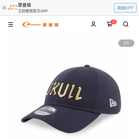
摩曼頓
開啟APP
立刻使用官方APP
0
1
/
5