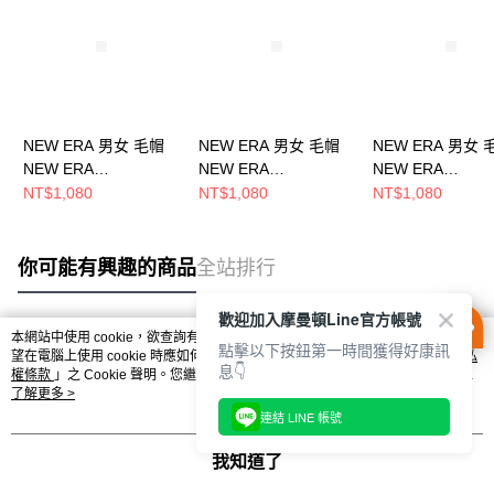
NEW ERA 男女 毛帽
NEW ERA 男女 毛帽
NEW ERA 男女 
NEW ERA
NEW ERA
NEW ERA
NE70534812
NE70534806
NE70534809
NT$1,080
NT$1,080
NT$1,080
你可能有興趣的商品
全站排行
歡迎加入摩曼頓Line官方帳號
本網站中使用 cookie，欲查詢有關本網站使用 cookie 方式之詳情，及若您不希
點擊以下按鈕第一時間獲得好康訊
熱門標籤
望在電腦上使用 cookie 時應如何變更電腦的 cookie 設定，請參閱本網站「
隱私
息👇
權條款
」之 Cookie 聲明。您繼續使用本網站即表示您同意本公司得按本網站使
用條款之 Cookie 聲明使用 cookie。
了解更多 >
連結 LINE 帳號
我知道了