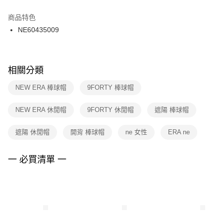
結帳頁面，進行簡訊認證並確認金額後，即可完成結帳。
２．訂單成立數日內，您將收到繳費通知簡訊。
商品特色
付款後門市自取
３．收到繳費通知簡訊後14天內，點擊此簡訊中的連結，可透過四大超商／
NE60435009
每筆NT$100，滿NT$1,500(含以上)免運費
ATM／網路銀行／等多元方式進行付款，方視為交易完成。
※ 請注意：結帳手續完成當下不需立刻繳費，但若您需要取消訂單，請聯絡
購買商品的店家。未經商家同意取消之訂單仍視為有效，需透過AFTEE先享
後付繳納相關費用。
※ 交易是否成功請以「AFTEE先享後付 」之結帳頁面顯示為準，若有關於
相關分類
是否繳費成功／繳費後需取消欲退款等相關疑問，請聯繫「AFTEE先享後付
客戶支援中心」
https://netprotections.freshdesk.com/support/home
NEW ERA 棒球帽
9FORTY 棒球帽
【注意事項】
NEW ERA 休閒帽
9FORTY 休閒帽
遮陽 棒球帽
１．透過由恩沛科技股份有限公司提供之「AFTEE先享後付」服務完成之交
易，需依本服務之必要範圍內提供個人資料，並將交易相關給付款項請求債
權轉讓予恩沛科技股份有限公司。
遮陽 休閒帽
開背 棒球帽
ne 女性
ERA ne
２．關於個人資料處理事宜，請瀏覽以下網址：
https://aftee.tw/terms/#terms3
３．未成年的使用者請事先徵得法定代理人或監護人之同意方可使用
一 必買清單 一
「AFTEE先享後付」，若未經同意申辦者引起之損失，本公司不負相關責
任。
４．使用「AFTEE先享後付」時，將依據個別帳號之用戶狀況，依本公司即
時審查核予不同之上限額度；若仍有額度不足之情形，本公司將視審查結果
請求用戶進行身份認證。
５．嚴禁一人註冊多個帳號或使用他人資訊註冊。若發現惡意使用之情形，
恩沛科技股份有限公司將有權停止該用戶之使用額度並採取法律行動。