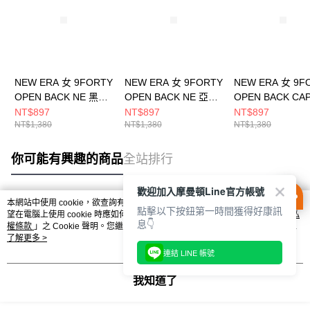
NEW ERA 女 9FORTY
NEW ERA 女 9FORTY
NEW ERA 女 9F
OPEN BACK NE 黑
OPEN BACK NE 亞麻
OPEN BACK CA
NE60434994
啡 NE60435010
NEW ERA 黑
NT$897
NT$897
NT$897
NT$1,380
NT$1,380
NT$1,380
NE60667455
你可能有興趣的商品
全站排行
歡迎加入摩曼頓Line官方帳號
本網站中使用 cookie，欲查詢有關本網站使用 cookie 方式之詳情，及若您不希
點擊以下按鈕第一時間獲得好康訊
熱門標籤
望在電腦上使用 cookie 時應如何變更電腦的 cookie 設定，請參閱本網站「
隱私
息👇
權條款
」之 Cookie 聲明。您繼續使用本網站即表示您同意本公司得按本網站使
用條款之 Cookie 聲明使用 cookie。
了解更多 >
連結 LINE 帳號
我知道了