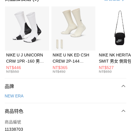
信用卡分期付款
3 期 0 利率 每期
NT$460
21家銀行
合作金庫商業銀行
第一商業銀行
LINE Pay
華南商業銀行
彰化商業銀行
Apple Pay
上海商業儲蓄銀行
台北富邦商業銀行
國泰世華商業銀行
兆豐國際商業銀行
悠遊付
臺灣中小企業銀行
台中商業銀行
NIKE U J UNICORN
NIKE U NK ED CSH
NIKE NK HERIT
匯豐（台灣）商業銀行
華泰商業銀行
CRW 1PR -160 男女
CREW 2P-144
SMIT 男女 側背
全盈+PAY
聯邦商業銀行
遠東國際商業銀行
中統襪 FZ3393100
EMBRDY 男女 短統襪
BA5871010
NT$446
NT$365
NT$527
元大商業銀行
永豐商業銀行
NT$550
NT$450
NT$650
AFTEE先享後付
FZ3073133
玉山商業銀行
星展（台灣）商業銀行
相關說明
台新國際商業銀行
中國信託商業銀行
品牌
【關於「AFTEE先享後付」】
台灣樂天信用卡公司
AFTEE先享後付是「在收到商品之後才付款」的支付方式。 讓您購物簡單
運送方式
NEW ERA
便利好安心！
１．簡單：不需註冊會員、不需綁卡、不需儲值。
7-11取貨(快速到店)
２．便利：只要手機號碼，簡訊認證，即可結帳。
商品特色
每筆NT$100，滿NT$1,500(含以上)免運費
３．安心：先確認商品／服務後，再付款。
商品編號
宅配
【「AFTEE先享後付」結帳流程】
１．於結帳方式選擇「AFTEE先享後付」後，將跳轉至「AFTEE先享後付」
11338703
每筆NT$100，滿NT$1,500(含以上)免運費