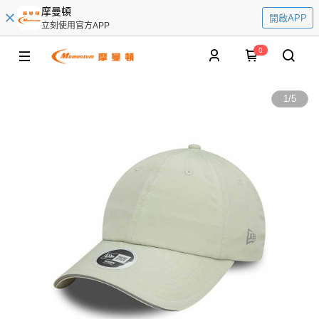
摩曼頓
開啟APP
立刻使用官方APP
0
1
/
5