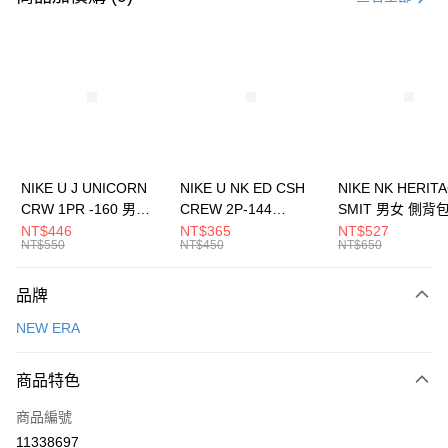
信用卡分期付款
3 期 0 利率 每期
NT$1,026
21家銀行
合作金庫商業銀行
第一商業銀行
LINE Pay
華南商業銀行
彰化商業銀行
Apple Pay
上海商業儲蓄銀行
台北富邦商業銀行
國泰世華商業銀行
兆豐國際商業銀行
悠遊付
臺灣中小企業銀行
台中商業銀行
NIKE U J UNICORN
NIKE U NK ED CSH
NIKE NK HERIT
匯豐（台灣）商業銀行
華泰商業銀行
CRW 1PR -160 男女
CREW 2P-144
SMIT 男女 側背
全盈+PAY
聯邦商業銀行
遠東國際商業銀行
中統襪 FZ3393100
EMBRDY 男女 短統襪
BA5871010
NT$446
NT$365
NT$527
元大商業銀行
永豐商業銀行
NT$550
NT$450
NT$650
AFTEE先享後付
FZ3073133
玉山商業銀行
星展（台灣）商業銀行
相關說明
台新國際商業銀行
中國信託商業銀行
品牌
【關於「AFTEE先享後付」】
台灣樂天信用卡公司
AFTEE先享後付是「在收到商品之後才付款」的支付方式。 讓您購物簡單
運送方式
NEW ERA
便利好安心！
１．簡單：不需註冊會員、不需綁卡、不需儲值。
7-11取貨(快速到店)
２．便利：只要手機號碼，簡訊認證，即可結帳。
商品特色
每筆NT$100，滿NT$1,500(含以上)免運費
３．安心：先確認商品／服務後，再付款。
商品編號
宅配
【「AFTEE先享後付」結帳流程】
１．於結帳方式選擇「AFTEE先享後付」後，將跳轉至「AFTEE先享後付」
11338697
每筆NT$100，滿NT$1,500(含以上)免運費