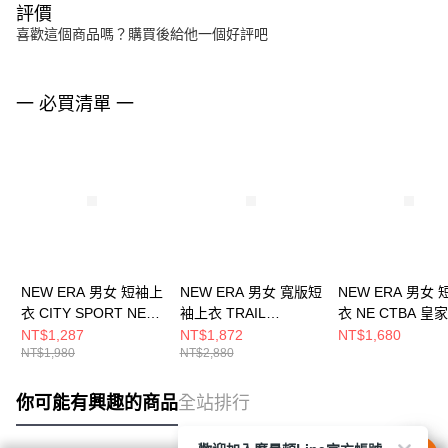
評價
喜歡這個商品嗎？購買後給他一個好評吧
一 必買清單 一
NEW ERA 男女 短袖上
NEW ERA 男女 寬版短
NEW ERA 男女
衣 CITY SPORT NE
袖上衣 TRAIL
衣 NE CTBA 皇
藍 NE14500148
RUNNER NE 淺藍
NE14517776
NT$1,287
NT$1,872
NT$1,680
NT$1,980
NT$2,880
NE14701269
你可能有興趣的商品
全站排行