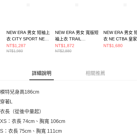
NEW ERA 男女 短袖上
NEW ERA 男女 寬版短
NEW ERA 男女
衣 CITY SPORT NE
袖上衣 TRAIL
衣 NE CTBA 皇
藍 NE14500148
RUNNER NE 淺藍
NE14517776
NT$1,287
NT$1,872
NT$1,680
NT$1,980
NT$2,880
NE14701269
詳細說明
相關推薦
模特兒身高186cm
穿著L
衣長（從後中量起）
XS：衣長 74cm、胸寬 106cm
S：衣長 75cm、胸寬 111cm