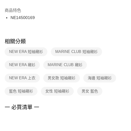
結帳頁面，進行簡訊認證並確認金額後，即可完成結帳。
２．訂單成立數日內，您將收到繳費通知簡訊。
商品特色
付款後門市自取
３．收到繳費通知簡訊後14天內，點擊此簡訊中的連結，可透過四大超商／
NE14500169
每筆NT$100，滿NT$1,500(含以上)免運費
ATM／網路銀行／等多元方式進行付款，方視為交易完成。
※ 請注意：結帳手續完成當下不需立刻繳費，但若您需要取消訂單，請聯絡
購買商品的店家。未經商家同意取消之訂單仍視為有效，需透過AFTEE先享
後付繳納相關費用。
※ 交易是否成功請以「AFTEE先享後付 」之結帳頁面顯示為準，若有關於
相關分類
是否繳費成功／繳費後需取消欲退款等相關疑問，請聯繫「AFTEE先享後付
客戶支援中心」
https://netprotections.freshdesk.com/support/home
NEW ERA 短袖襯衫
MARINE CLUB 短袖襯衫
【注意事項】
NEW ERA 襯衫
MARINE CLUB 襯衫
１．透過由恩沛科技股份有限公司提供之「AFTEE先享後付」服務完成之交
易，需依本服務之必要範圍內提供個人資料，並將交易相關給付款項請求債
權轉讓予恩沛科技股份有限公司。
NEW ERA 上衣
男女款 短袖襯衫
海邊 短袖襯衫
２．關於個人資料處理事宜，請瀏覽以下網址：
https://aftee.tw/terms/#terms3
藍色 短袖襯衫
女性 短袖襯衫
男女 藍色
３．未成年的使用者請事先徵得法定代理人或監護人之同意方可使用
「AFTEE先享後付」，若未經同意申辦者引起之損失，本公司不負相關責
任。
一 必買清單 一
４．使用「AFTEE先享後付」時，將依據個別帳號之用戶狀況，依本公司即
時審查核予不同之上限額度；若仍有額度不足之情形，本公司將視審查結果
請求用戶進行身份認證。
５．嚴禁一人註冊多個帳號或使用他人資訊註冊。若發現惡意使用之情形，
恩沛科技股份有限公司將有權停止該用戶之使用額度並採取法律行動。