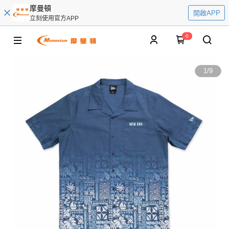
摩曼頓
開啟APP
立刻使用官方APP
0
1
/
9