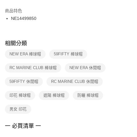
結帳頁面，進行簡訊認證並確認金額後，即可完成結帳。
２．訂單成立數日內，您將收到繳費通知簡訊。
商品特色
付款後門市自取
３．收到繳費通知簡訊後14天內，點擊此簡訊中的連結，可透過四大超商／
NE14499850
每筆NT$100，滿NT$1,500(含以上)免運費
ATM／網路銀行／等多元方式進行付款，方視為交易完成。
※ 請注意：結帳手續完成當下不需立刻繳費，但若您需要取消訂單，請聯絡
購買商品的店家。未經商家同意取消之訂單仍視為有效，需透過AFTEE先享
後付繳納相關費用。
※ 交易是否成功請以「AFTEE先享後付 」之結帳頁面顯示為準，若有關於
相關分類
是否繳費成功／繳費後需取消欲退款等相關疑問，請聯繫「AFTEE先享後付
客戶支援中心」
https://netprotections.freshdesk.com/support/home
NEW ERA 棒球帽
59FIFTY 棒球帽
【注意事項】
RC MARINE CLUB 棒球帽
NEW ERA 休閒帽
１．透過由恩沛科技股份有限公司提供之「AFTEE先享後付」服務完成之交
易，需依本服務之必要範圍內提供個人資料，並將交易相關給付款項請求債
權轉讓予恩沛科技股份有限公司。
59FIFTY 休閒帽
RC MARINE CLUB 休閒帽
２．關於個人資料處理事宜，請瀏覽以下網址：
https://aftee.tw/terms/#terms3
印花 棒球帽
遮陽 棒球帽
防曬 棒球帽
３．未成年的使用者請事先徵得法定代理人或監護人之同意方可使用
「AFTEE先享後付」，若未經同意申辦者引起之損失，本公司不負相關責
任。
男女 印花
４．使用「AFTEE先享後付」時，將依據個別帳號之用戶狀況，依本公司即
時審查核予不同之上限額度；若仍有額度不足之情形，本公司將視審查結果
請求用戶進行身份認證。
一 必買清單 一
５．嚴禁一人註冊多個帳號或使用他人資訊註冊。若發現惡意使用之情形，
恩沛科技股份有限公司將有權停止該用戶之使用額度並採取法律行動。