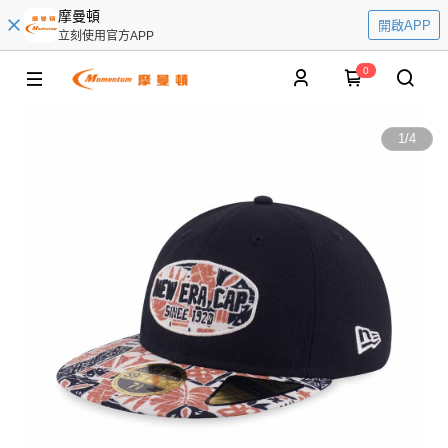
摩曼頓
開啟APP
立刻使用官方APP
0
1
/
4