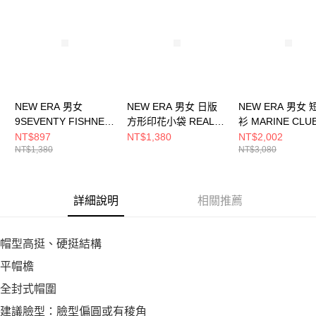
NEW ERA 男女
NEW ERA 男女 日版
NEW ERA 男女
9SEVENTY FISHNET
方形印花小袋 REAL
衫 MARINE CLU
NE 黑 NE14499879
TREE NE 黑
海邊藍 NE14500
NT$897
NT$1,380
NT$2,002
NT$1,380
NT$3,080
NE14537825
詳細說明
相關推薦
帽型高挺、硬挺結構
平帽檐
全封式帽圍
建議臉型：臉型偏圓或有稜角