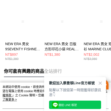
NEW ERA 男女
NEW ERA 男女 日版
NEW ERA 男女
9SEVENTY FISHNET
方形印花小袋 REAL
衫 MARINE CLU
NE 黑 NE14499879
TREE NE 黑
海邊藍 NE14500
NT$897
NT$1,380
NT$2,002
NT$1,380
NT$3,080
NE14537825
你可能有興趣的商品
全站排行
歡迎加入摩曼頓Line官方帳號
本網站中使用 cookie，欲查詢有關本網站使用 cookie 方式之詳情，及若您不希
點擊以下按鈕第一時間獲得好康訊
熱門標籤
望在電腦上使用 cookie 時應如何變更電腦的 cookie 設定，請參閱本網站「
隱私
息👇
權條款
」之 Cookie 聲明。您繼續使用本網站即表示您同意本公司得按本網站使
用條款之 Cookie 聲明使用 cookie。
了解更多 >
連結 LINE 帳號