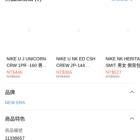
信用卡分期付款
3 期 0 利率 每期
NT$560
21家銀行
合作金庫商業銀行
第一商業銀行
LINE Pay
華南商業銀行
彰化商業銀行
Apple Pay
上海商業儲蓄銀行
台北富邦商業銀行
國泰世華商業銀行
兆豐國際商業銀行
悠遊付
臺灣中小企業銀行
台中商業銀行
NIKE U J UNICORN
NIKE U NK ED CSH
NIKE NK HERIT
匯豐（台灣）商業銀行
華泰商業銀行
CRW 1PR -160 男女
CREW 2P-144
SMIT 男女 側背
全盈+PAY
聯邦商業銀行
遠東國際商業銀行
中統襪 FZ3393100
EMBRDY 男女 短統襪
BA5871010
NT$446
NT$365
NT$527
元大商業銀行
永豐商業銀行
NT$550
NT$450
NT$650
AFTEE先享後付
FZ3073133
玉山商業銀行
星展（台灣）商業銀行
相關說明
台新國際商業銀行
中國信託商業銀行
品牌
【關於「AFTEE先享後付」】
台灣樂天信用卡公司
AFTEE先享後付是「在收到商品之後才付款」的支付方式。 讓您購物簡單
運送方式
NEW ERA
便利好安心！
１．簡單：不需註冊會員、不需綁卡、不需儲值。
7-11取貨(快速到店)
２．便利：只要手機號碼，簡訊認證，即可結帳。
商品特色
每筆NT$100，滿NT$1,500(含以上)免運費
３．安心：先確認商品／服務後，再付款。
商品編號
宅配
【「AFTEE先享後付」結帳流程】
１．於結帳方式選擇「AFTEE先享後付」後，將跳轉至「AFTEE先享後付」
11338657
每筆NT$100，滿NT$1,500(含以上)免運費