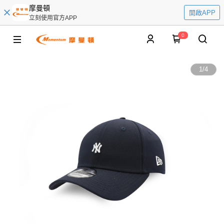
摩曼頓
開啟APP
立刻使用官方APP
0
1
/
4