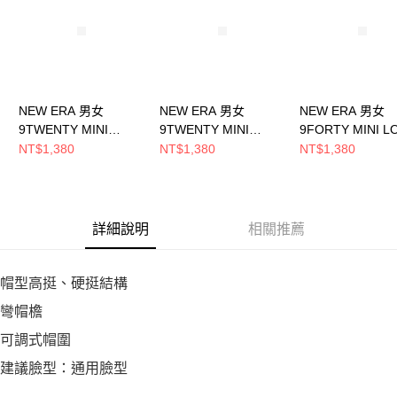
恩沛科技股份有限公司將有權停止該用戶之使用額度並採取法律行動。
NEW ERA 男女
NEW ERA 男女
NEW ERA 男女
9TWENTY MINI
9TWENTY MINI
9FORTY MINI L
LOGO 洋基 深藍/白
LOGO 洋基 石灰/白
洋基 黑/黑
NT$1,380
NT$1,380
NT$1,380
NE70464677
NE70448320
NE11866869
詳細說明
相關推薦
帽型高挺、硬挺結構
彎帽檐
可調式帽圍
建議臉型：通用臉型