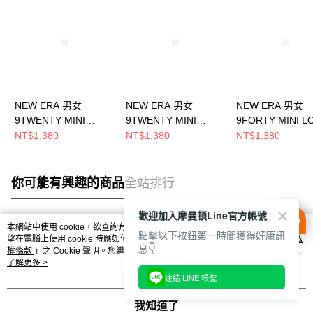
NEW ERA 男女
NEW ERA 男女
NEW ERA 男女
9TWENTY MINI
9TWENTY MINI
9FORTY MINI L
LOGO 洋基 深藍/白
LOGO 洋基 石灰/白
洋基 黑/黑
NT$1,380
NT$1,380
NT$1,380
NE70464677
NE70448320
NE11866869
你可能有興趣的商品
全站排行
歡迎加入摩曼頓Line官方帳號
本網站中使用 cookie，欲查詢有關本網站使用 cookie 方式之詳情，及若您不希
點擊以下按鈕第一時間獲得好康訊
熱門標籤
望在電腦上使用 cookie 時應如何變更電腦的 cookie 設定，請參閱本網站「
隱私
息👇
權條款
」之 Cookie 聲明。您繼續使用本網站即表示您同意本公司得按本網站使
用條款之 Cookie 聲明使用 cookie。
了解更多 >
連結 LINE 帳號
我知道了