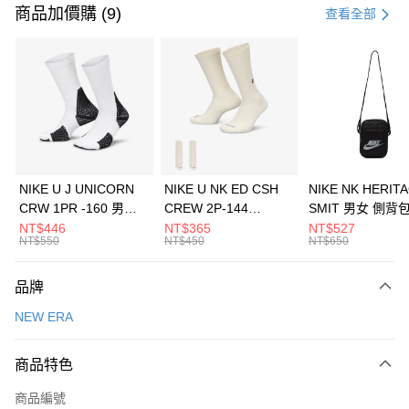
信用卡一次付款
商品加價購 (9)
查看全部
信用卡分期付款
3 期 0 利率 每期
NT$460
21家銀行
合作金庫商業銀行
第一商業銀行
LINE Pay
華南商業銀行
彰化商業銀行
Apple Pay
上海商業儲蓄銀行
台北富邦商業銀行
國泰世華商業銀行
兆豐國際商業銀行
悠遊付
臺灣中小企業銀行
台中商業銀行
NIKE U J UNICORN
NIKE U NK ED CSH
NIKE NK HERIT
匯豐（台灣）商業銀行
華泰商業銀行
CRW 1PR -160 男女
CREW 2P-144
SMIT 男女 側背
全盈+PAY
聯邦商業銀行
遠東國際商業銀行
中統襪 FZ3393100
EMBRDY 男女 短統襪
BA5871010
NT$446
NT$365
NT$527
元大商業銀行
永豐商業銀行
NT$550
NT$450
NT$650
AFTEE先享後付
FZ3073133
玉山商業銀行
星展（台灣）商業銀行
相關說明
台新國際商業銀行
中國信託商業銀行
品牌
【關於「AFTEE先享後付」】
台灣樂天信用卡公司
AFTEE先享後付是「在收到商品之後才付款」的支付方式。 讓您購物簡單
運送方式
NEW ERA
便利好安心！
１．簡單：不需註冊會員、不需綁卡、不需儲值。
7-11取貨(快速到店)
２．便利：只要手機號碼，簡訊認證，即可結帳。
商品特色
每筆NT$100，滿NT$1,500(含以上)免運費
３．安心：先確認商品／服務後，再付款。
商品編號
宅配
【「AFTEE先享後付」結帳流程】