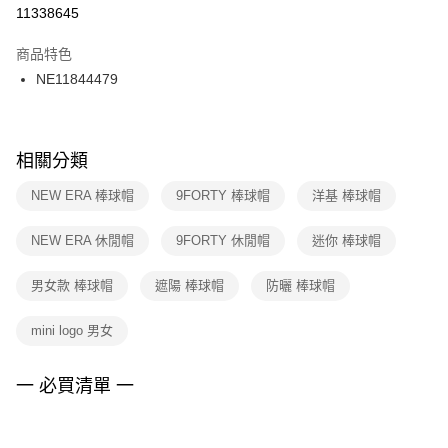
１．於結帳方式選擇「AFTEE先享後付」後，將跳轉至「AFTEE先享後付」
11338645
每筆NT$100，滿NT$1,500(含以上)免運費
結帳頁面，進行簡訊認證並確認金額後，即可完成結帳。
２．訂單成立數日內，您將收到繳費通知簡訊。
商品特色
付款後門市自取
３．收到繳費通知簡訊後14天內，點擊此簡訊中的連結，可透過四大超商／
NE11844479
每筆NT$100，滿NT$1,500(含以上)免運費
ATM／網路銀行／等多元方式進行付款，方視為交易完成。
※ 請注意：結帳手續完成當下不需立刻繳費，但若您需要取消訂單，請聯絡
購買商品的店家。未經商家同意取消之訂單仍視為有效，需透過AFTEE先享
後付繳納相關費用。
※ 交易是否成功請以「AFTEE先享後付 」之結帳頁面顯示為準，若有關於
相關分類
是否繳費成功／繳費後需取消欲退款等相關疑問，請聯繫「AFTEE先享後付
客戶支援中心」
https://netprotections.freshdesk.com/support/home
NEW ERA 棒球帽
9FORTY 棒球帽
洋基 棒球帽
【注意事項】
NEW ERA 休閒帽
9FORTY 休閒帽
迷你 棒球帽
１．透過由恩沛科技股份有限公司提供之「AFTEE先享後付」服務完成之交
易，需依本服務之必要範圍內提供個人資料，並將交易相關給付款項請求債
權轉讓予恩沛科技股份有限公司。
男女款 棒球帽
遮陽 棒球帽
防曬 棒球帽
２．關於個人資料處理事宜，請瀏覽以下網址：
https://aftee.tw/terms/#terms3
mini logo 男女
３．未成年的使用者請事先徵得法定代理人或監護人之同意方可使用
「AFTEE先享後付」，若未經同意申辦者引起之損失，本公司不負相關責
任。
一 必買清單 一
４．使用「AFTEE先享後付」時，將依據個別帳號之用戶狀況，依本公司即
時審查核予不同之上限額度；若仍有額度不足之情形，本公司將視審查結果
請求用戶進行身份認證。
５．嚴禁一人註冊多個帳號或使用他人資訊註冊。若發現惡意使用之情形，