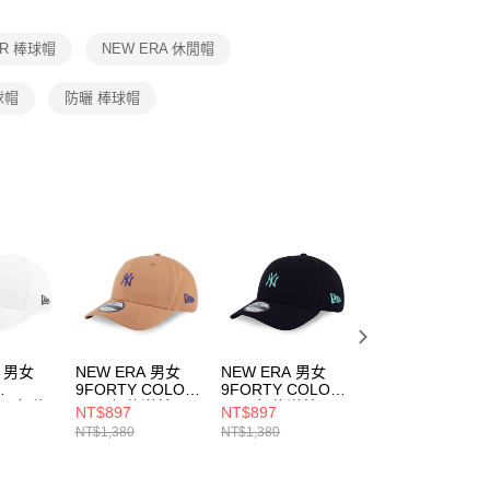
項】
恩沛科技股份有限公司提供之「AFTEE先享後付」服務完成之
ER 棒球帽
NEW ERA 休閒帽
依本服務之必要範圍內提供個人資料，並將交易相關給付款項請
讓予恩沛科技股份有限公司。
個人資料處理事宜，請瀏覽以下網址：
球帽
防曬 棒球帽
ee.tw/terms/#terms3
年的使用者請事先徵得法定代理人或監護人之同意方可使用
E先享後付」，若未經同意申辦者引起之損失，本公司不負相關責
AFTEE先享後付」時，將依據個別帳號之用戶狀況，依本公司
核予不同之上限額度；若仍有額度不足之情形，本公司將視審查
用戶進行身份認證。
一人註冊多個帳號或使用他人資訊註冊。若發現惡意使用之情
科技股份有限公司將有權停止該用戶之使用額度並採取法律行
A 男女
NEW ERA 男女
NEW ERA 男女
NEW ERA 男女
9FORTY COLOR
9FORTY COLOR
9FORTY COLOR
AL 紐約
ERA 紐約洋基
ERA 紐約洋基
ERA 紐約洋基
NT$897
NT$897
NT$897
609993
NE14499510
NE14499511
NE14499512
NT$1,380
NT$1,380
NT$1,380