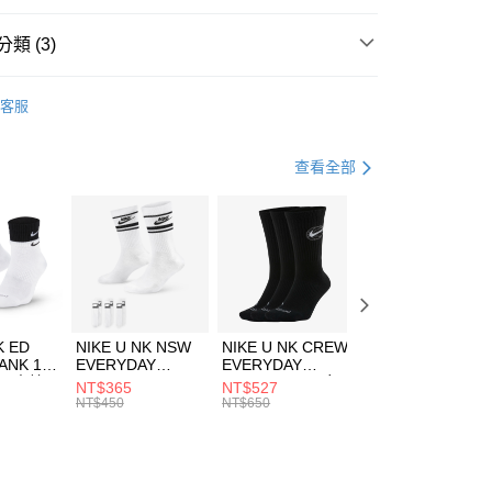
台灣）商業銀行
華泰商業銀行
業銀行
遠東國際商業銀行
類 (3)
業銀行
永豐商業銀行
享後付
業銀行
星展（台灣）商業銀行
W ERA
客服
際商業銀行
中國信託商業銀行
FTEE先享後付」】
帽款
休閒帽
天信用卡公司
先享後付是「在收到商品之後才付款」的支付方式。 讓您購物簡單
心！
休閒戶外
配件
查看全部
：不需註冊會員、不需綁卡、不需儲值。
：只要手機號碼，簡訊認證，即可結帳。
(快速到店)
：先確認商品／服務後，再付款。
00，滿NT$1,500(含以上)免運費
EE先享後付」結帳流程】
方式選擇「AFTEE先享後付」後，將跳轉至「AFTEE先享後
頁面，進行簡訊認證並確認金額後，即可完成結帳。
00，滿NT$1,500(含以上)免運費
成立數日內，您將收到繳費通知簡訊。
費通知簡訊後14天內，點擊此簡訊中的連結，可透過四大超商
市自取
K ED
NIKE U NK NSW
NIKE U NK CREW
NIKE U NK
網路銀行／等多元方式進行付款，方視為交易完成。
ANK 1P
EVERYDAY
EVERYDAY
EVERYDAY LTW
00，滿NT$1,500(含以上)免運費
：結帳手續完成當下不需立刻繳費，但若您需要取消訂單，請聯
 男 中統
ESSENTIAL CR
BBALL 3PR 男女
ANKLE 3PR 男女
NT$365
NT$527
NT$365
的店家。未經商家同意取消之訂單仍視為有效，需透過AFTEE
8104
男女 短統襪
長統襪
踝襪 SX7677010
NT$450
NT$650
NT$450
繳納相關費用。
DX5089103
DA2123010
否成功請以「AFTEE先享後付 」之結帳頁面顯示為準，若有關於
功／繳費後需取消欲退款等相關疑問，請聯繫「AFTEE先享後
援中心」
https://netprotections.freshdesk.com/support/home