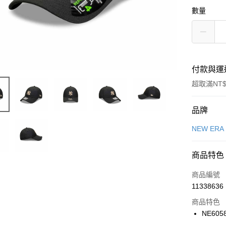
數量
付款與運
超取滿NT$
付款方式
品牌
信用卡一
NEW ERA
信用卡分
商品特色
3 期 
商品編號
合作金
LINE Pay
11338636
華南商
Apple Pay
上海商
商品特色
國泰世
NE605
悠遊付
臺灣中