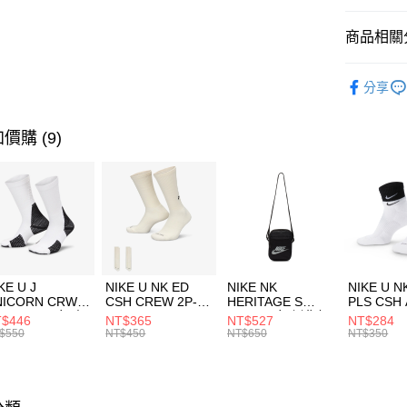
匯豐（
全盈+PAY
聯邦商
商品相關分
元大商
AFTEE先
玉山商
品牌
NE
相關說明
分享
台新國
【關於「A
運動配件
台灣樂
AFTEE
便利好安
運動類型
運送方式
價購 (9)
１．簡單
２．便利
7-11取貨
３．安心
每筆NT$1
【「AFT
宅配
１．於結帳
付」結帳
每筆NT$1
２．訂單
３．收到繳
付款後門
KE U J
NIKE U NK ED
NIKE NK
NIKE U N
／ATM／
NICORN CRW
CSH CREW 2P-
HERITAGE S
PLS CSH 
每筆NT$1
※ 請注意
R -160 男女 中
144 EMBRDY 男
SMIT 男女 側背包
144 DBL
$446
NT$365
NT$527
NT$284
絡購買商品
襪 FZ3393100
女 短統襪
BA5871010
襪 DH405
$550
NT$450
NT$650
NT$350
先享後付
FZ3073133
※ 交易是
是否繳費成
付客戶支