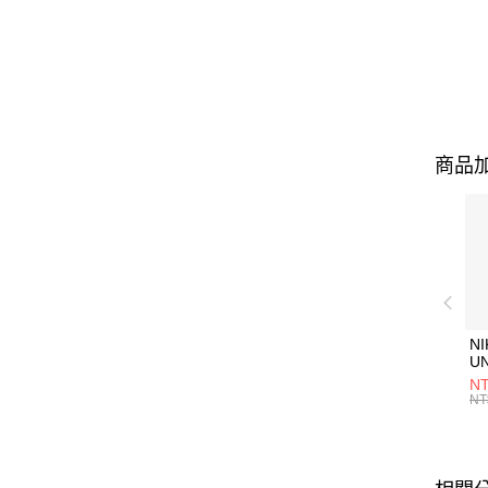
商品加
NI
U
1P
NT
統
NT