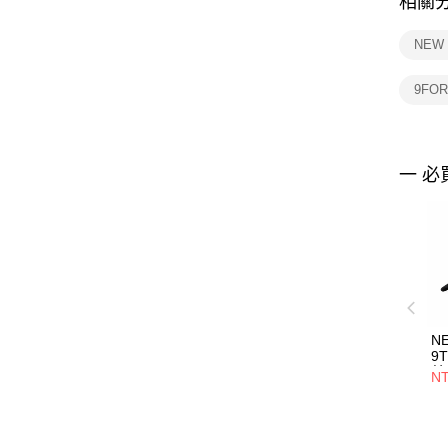
相關
NEW
9FO
一 必
N
9
基
NT
NE