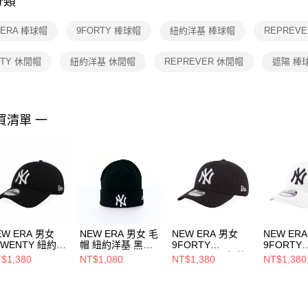
分類
【注意事
１．透過由
 ERA 棒球帽
9FORTY 棒球帽
紐約洋基 棒球帽
REPREV
交易，需
求債權轉
２．關於
RTY 休閒帽
紐約洋基 休閒帽
REPREVER 休閒帽
遮陽 棒
https://aft
３．未成
「AFTE
任。
買清單 一
４．使用「
即時審查
結果請求
５．嚴禁
形，恩沛
動。
EW ERA 男女
NEW ERA 男女 毛
NEW ERA 男女
NEW ER
TWENTY 紐約洋
帽 紐約洋基 黑
9FORTY
9FORTY
 黑
NE70788573
ESSENTIAL 紐約
ESSENTI
$1,380
NT$1,080
NT$1,380
NT$1,380
70694965
洋基 NE70609992
洋基 NE70