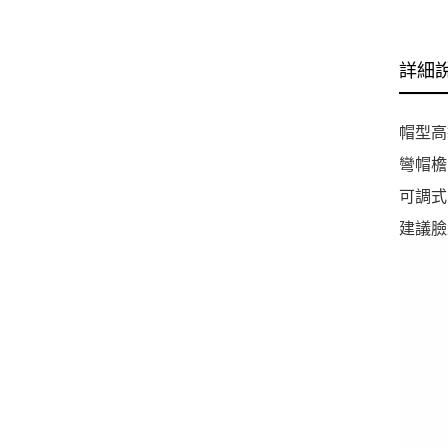
詳細
帽型高
彎帽檐
可調式
建議臉