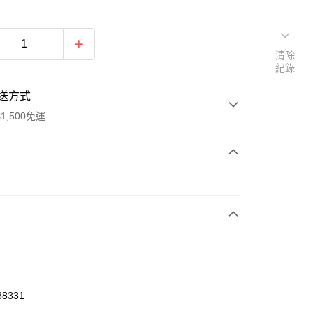
清除
紀錄
送方式
1,500免運
次付款
期付款
0 利率 每期
NT$460
21家銀行
庫商業銀行
第一商業銀行
業銀行
彰化商業銀行
業儲蓄銀行
台北富邦商業銀行
華商業銀行
兆豐國際商業銀行
88331
小企業銀行
台中商業銀行