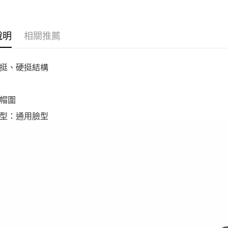
說明
相關推薦
挺、硬挺結構
帽圍
型：通用臉型