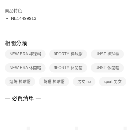
結帳頁面，進行簡訊認證並確認金額後，即可完成結帳。
２．訂單成立數日內，您將收到繳費通知簡訊。
商品特色
付款後門市自取
３．收到繳費通知簡訊後14天內，點擊此簡訊中的連結，可透過四大超商／
NE14499913
每筆NT$100，滿NT$1,500(含以上)免運費
ATM／網路銀行／等多元方式進行付款，方視為交易完成。
※ 請注意：結帳手續完成當下不需立刻繳費，但若您需要取消訂單，請聯絡
購買商品的店家。未經商家同意取消之訂單仍視為有效，需透過AFTEE先享
後付繳納相關費用。
※ 交易是否成功請以「AFTEE先享後付 」之結帳頁面顯示為準，若有關於
相關分類
是否繳費成功／繳費後需取消欲退款等相關疑問，請聯繫「AFTEE先享後付
客戶支援中心」
https://netprotections.freshdesk.com/support/home
NEW ERA 棒球帽
9FORTY 棒球帽
UNST 棒球帽
【注意事項】
NEW ERA 休閒帽
9FORTY 休閒帽
UNST 休閒帽
１．透過由恩沛科技股份有限公司提供之「AFTEE先享後付」服務完成之交
易，需依本服務之必要範圍內提供個人資料，並將交易相關給付款項請求債
權轉讓予恩沛科技股份有限公司。
遮陽 棒球帽
防曬 棒球帽
男女 ne
sport 男女
２．關於個人資料處理事宜，請瀏覽以下網址：
https://aftee.tw/terms/#terms3
３．未成年的使用者請事先徵得法定代理人或監護人之同意方可使用
一 必買清單 一
「AFTEE先享後付」，若未經同意申辦者引起之損失，本公司不負相關責
任。
４．使用「AFTEE先享後付」時，將依據個別帳號之用戶狀況，依本公司即
時審查核予不同之上限額度；若仍有額度不足之情形，本公司將視審查結果
請求用戶進行身份認證。
５．嚴禁一人註冊多個帳號或使用他人資訊註冊。若發現惡意使用之情形，
恩沛科技股份有限公司將有權停止該用戶之使用額度並採取法律行動。