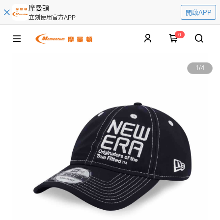
摩曼頓
開啟APP
立刻使用官方APP
0
1
/
4