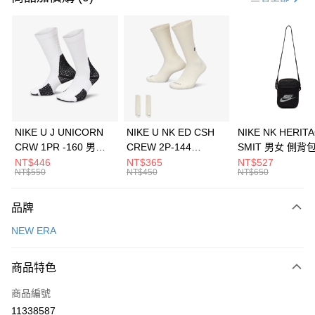
信用卡分期付款
3 期 0 利率 每期
NT$460
21家銀行
合作金庫商業銀行
第一商業銀行
LINE Pay
華南商業銀行
彰化商業銀行
Apple Pay
上海商業儲蓄銀行
台北富邦商業銀行
國泰世華商業銀行
兆豐國際商業銀行
悠遊付
臺灣中小企業銀行
台中商業銀行
NIKE U J UNICORN
NIKE U NK ED CSH
NIKE NK HERIT
匯豐（台灣）商業銀行
華泰商業銀行
CRW 1PR -160 男女
CREW 2P-144
SMIT 男女 側背
全盈+PAY
聯邦商業銀行
遠東國際商業銀行
中統襪 FZ3393100
EMBRDY 男女 短統襪
BA5871010
NT$446
NT$365
NT$527
元大商業銀行
永豐商業銀行
NT$550
NT$450
NT$650
AFTEE先享後付
FZ3073133
玉山商業銀行
星展（台灣）商業銀行
相關說明
台新國際商業銀行
中國信託商業銀行
品牌
【關於「AFTEE先享後付」】
台灣樂天信用卡公司
AFTEE先享後付是「在收到商品之後才付款」的支付方式。 讓您購物簡單
運送方式
NEW ERA
便利好安心！
１．簡單：不需註冊會員、不需綁卡、不需儲值。
7-11取貨(快速到店)
２．便利：只要手機號碼，簡訊認證，即可結帳。
商品特色
每筆NT$100，滿NT$1,500(含以上)免運費
３．安心：先確認商品／服務後，再付款。
商品編號
宅配
【「AFTEE先享後付」結帳流程】
１．於結帳方式選擇「AFTEE先享後付」後，將跳轉至「AFTEE先享後付」
11338587
每筆NT$100，滿NT$1,500(含以上)免運費