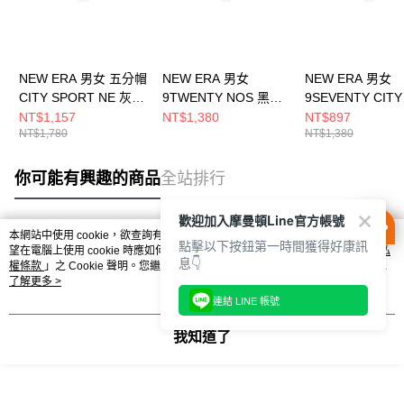
NEW ERA 男女 五分帽
NEW ERA 男女
NEW ERA 男女
CITY SPORT NE 灰
9TWENTY NOS 黑
9SEVENTY CITY
NE14499858
NE13368524
SPORT NE 墨水
NT$1,157
NT$1,380
NT$897
NT$1,780
NT$1,380
NE14499881
你可能有興趣的商品
全站排行
歡迎加入摩曼頓Line官方帳號
本網站中使用 cookie，欲查詢有關本網站使用 cookie 方式之詳情，及若您不希
點擊以下按鈕第一時間獲得好康訊
熱門標籤
望在電腦上使用 cookie 時應如何變更電腦的 cookie 設定，請參閱本網站「
隱私
息👇
權條款
」之 Cookie 聲明。您繼續使用本網站即表示您同意本公司得按本網站使
用條款之 Cookie 聲明使用 cookie。
了解更多 >
連結 LINE 帳號
我知道了