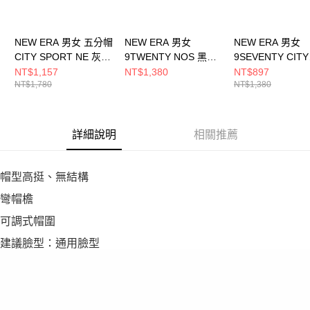
NEW ERA 男女 五分帽
NEW ERA 男女
NEW ERA 男女
CITY SPORT NE 灰
9TWENTY NOS 黑
9SEVENTY CITY
NE14499858
NE13368524
SPORT NE 墨水
NT$1,157
NT$1,380
NT$897
NT$1,780
NT$1,380
NE14499881
詳細說明
相關推薦
帽型高挺、無結構
彎帽檐
可調式帽圍
建議臉型：通用臉型