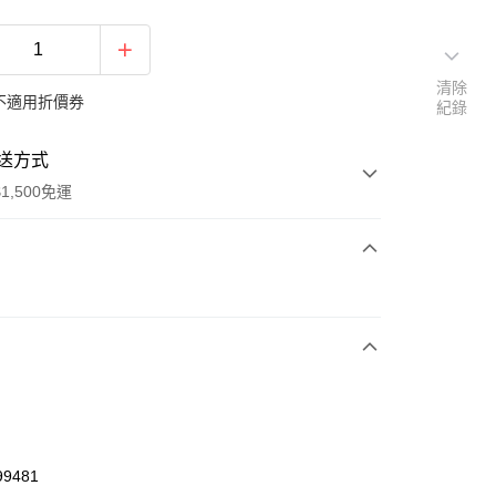
清除
不適用折價券
紀錄
送方式
1,500免運
次付款
期付款
0 利率 每期
NT$360
21家銀行
庫商業銀行
第一商業銀行
業銀行
彰化商業銀行
業儲蓄銀行
台北富邦商業銀行
華商業銀行
兆豐國際商業銀行
99481
小企業銀行
台中商業銀行