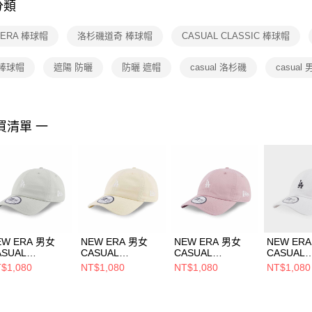
分類
【注意事
１．透過由
 ERA 棒球帽
洛杉磯道奇 棒球帽
CASUAL CLASSIC 棒球帽
交易，需
求債權轉
２．關於
 棒球帽
遮陽 防曬
防曬 遮帽
casual 洛杉磯
casual
https://aft
３．未成
「AFTE
任。
買清單 一
４．使用「
即時審查
結果請求
５．嚴禁
形，恩沛
動。
EW ERA 男女
NEW ERA 男女
NEW ERA 男女
NEW ER
ASUAL
CASUAL
CASUAL
CASUAL
ASSIC
CLASSIC
CLASSIC
CLASSIC
$1,080
NT$1,080
NT$1,080
NT$1,080
SENTIAL
ESSENTIAL
ESSENTIAL
ESSENTIA
W25 洛杉磯道奇
FW25 洛杉磯道奇
COLOR ERA 洛杉
LOGO 
草綠
黃 NE14700330
磯道奇 暗玫瑰
NE12324
14700329
NE14363414