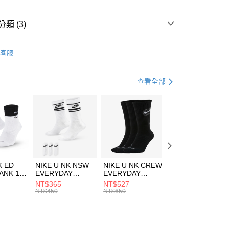
台灣）商業銀行
華泰商業銀行
業銀行
遠東國際商業銀行
類 (3)
業銀行
永豐商業銀行
享後付
業銀行
星展（台灣）商業銀行
W ERA
客服
際商業銀行
中國信託商業銀行
FTEE先享後付」】
帽款
休閒帽
天信用卡公司
先享後付是「在收到商品之後才付款」的支付方式。 讓您購物簡單
心！
休閒戶外
配件
查看全部
：不需註冊會員、不需綁卡、不需儲值。
：只要手機號碼，簡訊認證，即可結帳。
(快速到店)
：先確認商品／服務後，再付款。
00，滿NT$1,500(含以上)免運費
EE先享後付」結帳流程】
方式選擇「AFTEE先享後付」後，將跳轉至「AFTEE先享後
頁面，進行簡訊認證並確認金額後，即可完成結帳。
00，滿NT$1,500(含以上)免運費
成立數日內，您將收到繳費通知簡訊。
費通知簡訊後14天內，點擊此簡訊中的連結，可透過四大超商
市自取
K ED
NIKE U NK NSW
NIKE U NK CREW
NIKE U NK
網路銀行／等多元方式進行付款，方視為交易完成。
ANK 1P
EVERYDAY
EVERYDAY
EVERYDAY LTW
00，滿NT$1,500(含以上)免運費
：結帳手續完成當下不需立刻繳費，但若您需要取消訂單，請聯
 男 中統
ESSENTIAL CR
BBALL 3PR 男女
ANKLE 3PR 男女
NT$365
NT$527
NT$365
的店家。未經商家同意取消之訂單仍視為有效，需透過AFTEE
8104
男女 短統襪
長統襪
踝襪 SX7677010
NT$450
NT$650
NT$450
繳納相關費用。
DX5089103
DA2123010
否成功請以「AFTEE先享後付 」之結帳頁面顯示為準，若有關於
功／繳費後需取消欲退款等相關疑問，請聯繫「AFTEE先享後
援中心」
https://netprotections.freshdesk.com/support/home