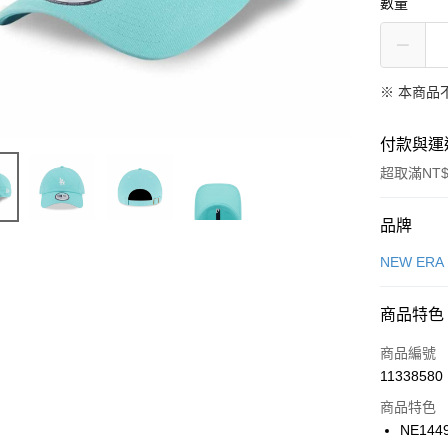
數量
※ 本商品
付款與運
超取滿NT$
付款方式
品牌
信用卡一
NEW ERA
信用卡分
商品特色
3 期 
商品編號
合作金
LINE Pay
11338580
華南商
Apple Pay
上海商
商品特色
國泰世
NE144
悠遊付
臺灣中