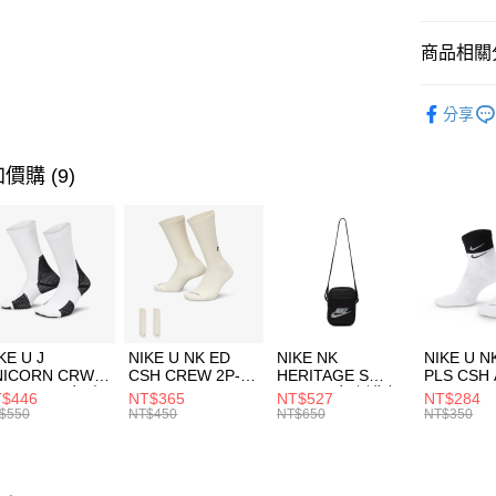
匯豐（
全盈+PAY
聯邦商
商品相關分
元大商
AFTEE先
玉山商
品牌
NE
相關說明
分享
台新國
【關於「A
運動配件
台灣樂
AFTEE
便利好安
運動類型
運送方式
價購 (9)
１．簡單
２．便利
7-11取貨
３．安心
每筆NT$1
【「AFT
宅配
１．於結帳
付」結帳
每筆NT$1
２．訂單
３．收到繳
付款後門
KE U J
NIKE U NK ED
NIKE NK
NIKE U N
／ATM／
NICORN CRW
CSH CREW 2P-
HERITAGE S
PLS CSH 
每筆NT$1
※ 請注意
R -160 男女 中
144 EMBRDY 男
SMIT 男女 側背包
144 DBL
$446
NT$365
NT$527
NT$284
絡購買商品
襪 FZ3393100
女 短統襪
BA5871010
襪 DH405
$550
NT$450
NT$650
NT$350
先享後付
FZ3073133
※ 交易是
是否繳費成
付客戶支