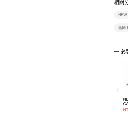
相關
NEW
遮陽
一 必
N
C
CL
NT
ES
F
淺
NE