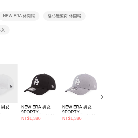
項】
恩沛科技股份有限公司提供之「AFTEE先享後付」服務完成之
NEW ERA 休閒帽
洛杉磯道奇 休閒帽
依本服務之必要範圍內提供個人資料，並將交易相關給付款項請
讓予恩沛科技股份有限公司。
個人資料處理事宜，請瀏覽以下網址：
 男女
ee.tw/terms/#terms3
年的使用者請事先徵得法定代理人或監護人之同意方可使用
E先享後付」，若未經同意申辦者引起之損失，本公司不負相關責
AFTEE先享後付」時，將依據個別帳號之用戶狀況，依本公司
核予不同之上限額度；若仍有額度不足之情形，本公司將視審查
用戶進行身份認證。
一人註冊多個帳號或使用他人資訊註冊。若發現惡意使用之情
科技股份有限公司將有權停止該用戶之使用額度並採取法律行
A 男女
NEW ERA 男女
NEW ERA 男女
NEW ERA 男女
9FORTY
9FORTY
CASUAL
ESSENTIAL 洛杉
ESSENTIAL 洛杉
CLASSIC
NT$1,380
NT$1,380
NT$1,080
L MINI
磯道奇
磯道奇
ESSENTIAL
洛杉磯道奇
NE70609994
NE70609995
COLOR ERA 紐
419
洋基 瑪峰綠
NE14363413