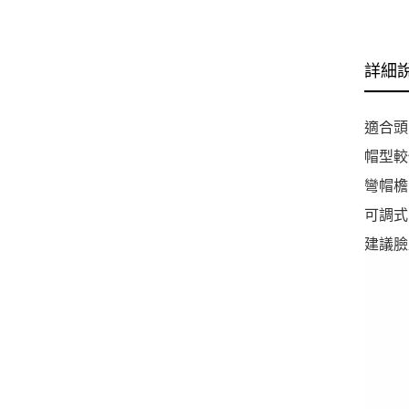
詳細
適合頭圍
帽型較
彎帽檐
可調式
建議臉