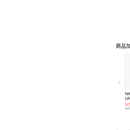
商品加
NI
U
1P
NT
統
NT