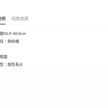
說明
相關推薦
56.8~60.6cm
低、無結構
帽圍
型：臉型長尖