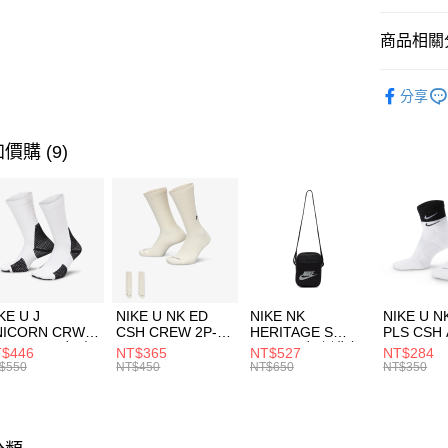
匯豐（
全盈+PAY
聯邦商
商品相關分
元大商
AFTEE先
玉山商
品牌
NB
相關說明
分享
台新國
【關於「A
兒童/青少
台灣樂
AFTEE
便利好安
運動類型
運送方式
價購 (9)
１．簡單
２．便利
促銷活動
7-11取貨
３．安心
每筆NT$1
【「AFT
宅配
１．於結帳
付」結帳
每筆NT$1
２．訂單
３．收到繳
付款後門
KE U J
NIKE U NK ED
NIKE NK
NIKE U N
／ATM／
NICORN CRW
CSH CREW 2P-
HERITAGE S
PLS CSH 
每筆NT$1
※ 請注意
R -160 男女 中
144 EMBRDY 男
SMIT 男女 側背包
144 DBL
$446
NT$365
NT$527
NT$284
絡購買商品
襪 FZ3393100
女 短統襪
BA5871010
襪 DH405
$550
NT$450
NT$650
NT$350
先享後付
FZ3073133
※ 交易是
是否繳費成
付客戶支