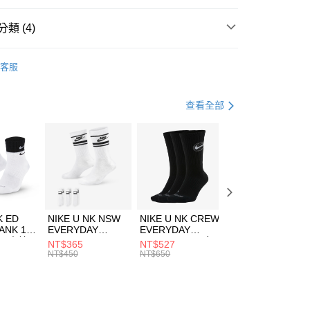
台灣）商業銀行
華泰商業銀行
業銀行
遠東國際商業銀行
類 (4)
業銀行
永豐商業銀行
享後付
業銀行
星展（台灣）商業銀行
A
全系列服飾
客服
際商業銀行
中國信託商業銀行
FTEE先享後付」】
年
上衣
長袖上衣
天信用卡公司
先享後付是「在收到商品之後才付款」的支付方式。 讓您購物簡單
心！
休閒戶外
服飾
查看全部
：不需註冊會員、不需綁卡、不需儲值。
：只要手機號碼，簡訊認證，即可結帳。
兒童/青少年｜鞋服6折起
(快速到店)
：先確認商品／服務後，再付款。
00，滿NT$1,500(含以上)免運費
EE先享後付」結帳流程】
方式選擇「AFTEE先享後付」後，將跳轉至「AFTEE先享後
頁面，進行簡訊認證並確認金額後，即可完成結帳。
00，滿NT$1,500(含以上)免運費
成立數日內，您將收到繳費通知簡訊。
費通知簡訊後14天內，點擊此簡訊中的連結，可透過四大超商
市自取
K ED
NIKE U NK NSW
NIKE U NK CREW
NIKE U NK
網路銀行／等多元方式進行付款，方視為交易完成。
ANK 1P
EVERYDAY
EVERYDAY
EVERYDAY LTW
00，滿NT$1,500(含以上)免運費
：結帳手續完成當下不需立刻繳費，但若您需要取消訂單，請聯
 男 中統
ESSENTIAL CR
BBALL 3PR 男女
ANKLE 3PR 男女
NT$365
NT$527
NT$365
的店家。未經商家同意取消之訂單仍視為有效，需透過AFTEE
8104
男女 短統襪
長統襪
踝襪 SX7677010
NT$450
NT$650
NT$450
繳納相關費用。
DX5089103
DA2123010
否成功請以「AFTEE先享後付 」之結帳頁面顯示為準，若有關於
功／繳費後需取消欲退款等相關疑問，請聯繫「AFTEE先享後
援中心」
https://netprotections.freshdesk.com/support/home