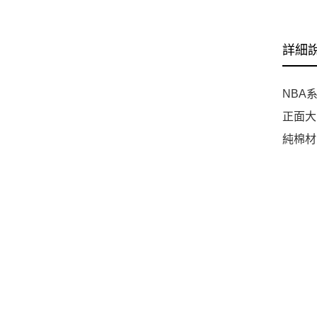
詳細
NBA
正面大
純棉材