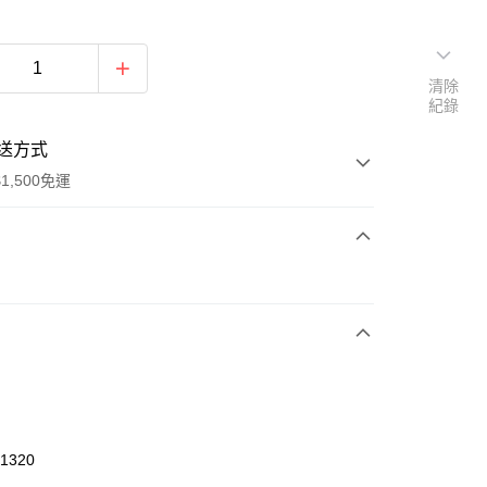
清除
紀錄
送方式
1,500免運
次付款
期付款
0 利率 每期
NT$426
21家銀行
庫商業銀行
第一商業銀行
業銀行
彰化商業銀行
業儲蓄銀行
台北富邦商業銀行
華商業銀行
兆豐國際商業銀行
01320
小企業銀行
台中商業銀行