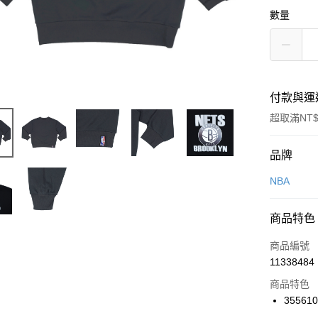
數量
付款與運
超取滿NT$
付款方式
品牌
信用卡一
NBA
信用卡分
商品特色
3 期 
商品編號
合作金
LINE Pay
11338484
華南商
Apple Pay
上海商
商品特色
國泰世
35561
悠遊付
臺灣中