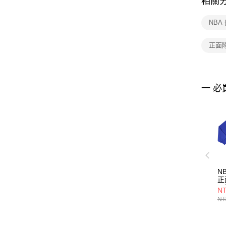
相關
NBA
正面
一 必
N
正
長
NT
35
NT