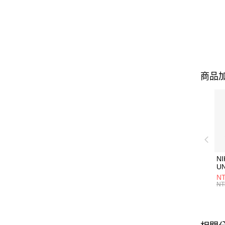
商品加
NI
U
1P
NT
統
NT