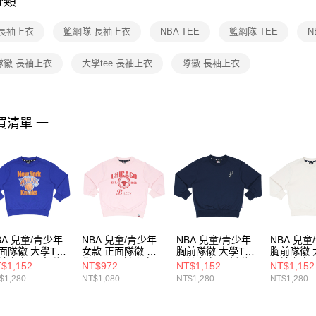
分類
【注意事
１．透過由
 長袖上衣
籃網隊 長袖上衣
NBA TEE
籃網隊 TEE
N
交易，需
求債權轉
２．關於
隊徽 長袖上衣
大學tee 長袖上衣
隊徽 長袖上衣
https://aft
３．未成
「AFTE
任。
買清單 一
４．使用「
即時審查
結果請求
５．嚴禁
形，恩沛
動。
BA 兒童/青少年
NBA 兒童/青少年
NBA 兒童/青少年
NBA 兒童
面隊徽 大學TEE
女款 正面隊徽 大
胸前隊徽 大學TEE
胸前隊徽 
袖上衣 尼克隊
學TEE 長袖上衣
長袖上衣 馬刺隊
長袖上衣 
$1,152
NT$972
NT$1,152
NT$1,152
56101480
公牛隊
3556102280
35561021
$1,280
NT$1,080
NT$1,280
NT$1,280
3554100541