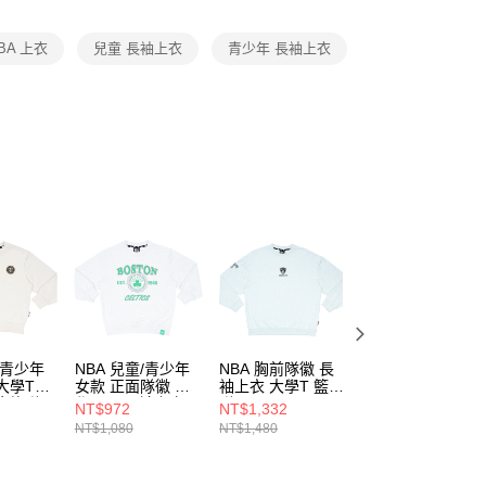
項】
恩沛科技股份有限公司提供之「AFTEE先享後付」服務完成之
BA 上衣
兒童 長袖上衣
青少年 長袖上衣
依本服務之必要範圍內提供個人資料，並將交易相關給付款項請
讓予恩沛科技股份有限公司。
個人資料處理事宜，請瀏覽以下網址：
ee.tw/terms/#terms3
年的使用者請事先徵得法定代理人或監護人之同意方可使用
E先享後付」，若未經同意申辦者引起之損失，本公司不負相關責
AFTEE先享後付」時，將依據個別帳號之用戶狀況，依本公司
核予不同之上限額度；若仍有額度不足之情形，本公司將視審查
用戶進行身份認證。
一人註冊多個帳號或使用他人資訊註冊。若發現惡意使用之情
科技股份有限公司將有權停止該用戶之使用額度並採取法律行
/青少年
NBA 兒童/青少年
NBA 胸前隊徽 長
NBA 兒童/青少年
大學TEE
女款 正面隊徽 大
袖上衣 大學T 籃網
拼色 繡花 大學
金塊隊
學TEE 長袖上衣
隊 3555100711
TEE 長袖上衣 太
NT$972
NT$1,332
NT$1,062
31
塞爾提克隊
陽隊 3556101172
NT$1,080
NT$1,480
NT$1,180
3554100609