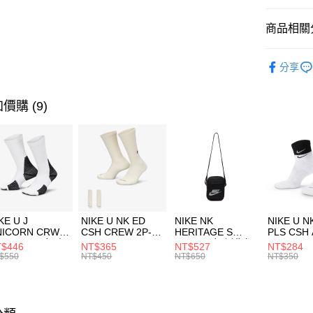
匯豐（
全盈+PAY
聯邦商
商品相關分
元大商
AFTEE先
玉山商
品牌
NB
相關說明
分享
台新國
【關於「A
兒童/青少
台灣樂
AFTEE
便利好安
運動類型
運送方式
價購 (9)
１．簡單
２．便利
促銷活動
7-11取貨
３．安心
每筆NT$1
【「AFT
宅配
１．於結帳
付」結帳
每筆NT$1
２．訂單
３．收到繳
付款後門
KE U J
NIKE U NK ED
NIKE NK
NIKE U N
／ATM／
NICORN CRW
CSH CREW 2P-
HERITAGE S
PLS CSH 
每筆NT$1
※ 請注意
R -160 男女 中
144 EMBRDY 男
SMIT 男女 側背包
144 DBL
$446
NT$365
NT$527
NT$284
絡購買商品
襪 FZ3393100
女 短統襪
BA5871010
襪 DH405
$550
NT$450
NT$650
NT$350
先享後付
FZ3073133
※ 交易是
是否繳費成
付客戶支