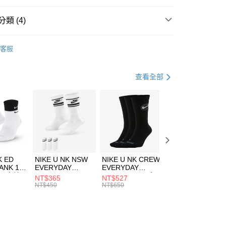
台灣）商業銀行
華泰商業銀行
業銀行
遠東國際商業銀行
類 (4)
業銀行
永豐商業銀行
享後付
業銀行
星展（台灣）商業銀行
A
全系列服飾
客服
際商業銀行
中國信託商業銀行
FTEE先享後付」】
年
下著
長褲
天信用卡公司
先享後付是「在收到商品之後才付款」的支付方式。 讓您購物簡單
心！
休閒戶外
服飾
查看全部
：不需註冊會員、不需綁卡、不需儲值。
：只要手機號碼，簡訊認證，即可結帳。
兒童/青少年｜鞋服6折起
(快速到店)
：先確認商品／服務後，再付款。
00，滿NT$1,500(含以上)免運費
EE先享後付」結帳流程】
方式選擇「AFTEE先享後付」後，將跳轉至「AFTEE先享後
頁面，進行簡訊認證並確認金額後，即可完成結帳。
00，滿NT$1,500(含以上)免運費
成立數日內，您將收到繳費通知簡訊。
費通知簡訊後14天內，點擊此簡訊中的連結，可透過四大超商
市自取
K ED
NIKE U NK NSW
NIKE U NK CREW
NIKE U NK
網路銀行／等多元方式進行付款，方視為交易完成。
ANK 1P
EVERYDAY
EVERYDAY
EVERYDAY LTW
00，滿NT$1,500(含以上)免運費
：結帳手續完成當下不需立刻繳費，但若您需要取消訂單，請聯
 男 中統
ESSENTIAL CR
BBALL 3PR 男女
ANKLE 3PR 男女
NT$365
NT$527
NT$365
的店家。未經商家同意取消之訂單仍視為有效，需透過AFTEE
8104
男女 短統襪
長統襪
踝襪 SX7677010
NT$450
NT$650
NT$450
繳納相關費用。
DX5089103
DA2123010
否成功請以「AFTEE先享後付 」之結帳頁面顯示為準，若有關於
功／繳費後需取消欲退款等相關疑問，請聯繫「AFTEE先享後
援中心」
https://netprotections.freshdesk.com/support/home