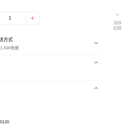
清除
紀錄
送方式
1,500免運
次付款
期付款
0 利率 每期
NT$426
21家銀行
庫商業銀行
第一商業銀行
業銀行
彰化商業銀行
業儲蓄銀行
台北富邦商業銀行
華商業銀行
兆豐國際商業銀行
50120
小企業銀行
台中商業銀行