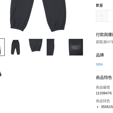
數量
付款與運
超取滿NT$
付款方式
品牌
信用卡一
NBA
信用卡分
商品特色
3 期 
商品編號
合作金
LINE Pay
11338476
華南商
Apple Pay
上海商
商品特色
國泰世
35561
悠遊付
臺灣中