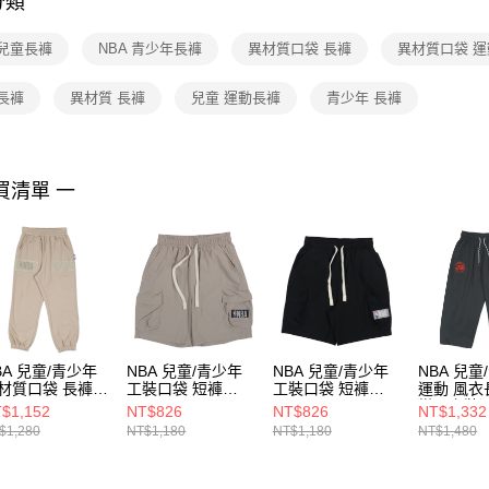
分類
【注意事
１．透過由
 兒童長褲
NBA 青少年長褲
異材質口袋 長褲
異材質口袋 
交易，需
求債權轉
２．關於
長褲
異材質 長褲
兒童 運動長褲
青少年 長褲
https://aft
３．未成
「AFTE
任。
買清單 一
４．使用「
即時審查
結果請求
５．嚴禁
形，恩沛
動。
BA 兒童/青少年
NBA 兒童/青少年
NBA 兒童/青少年
NBA 兒童
材質口袋 長褲
工裝口袋 短褲
工裝口袋 短褲
運動 風衣
56150130
3526152012
3526152020
搭配套裝
$1,152
NT$826
NT$826
NT$1,332
35561260
$1,280
NT$1,180
NT$1,180
NT$1,480