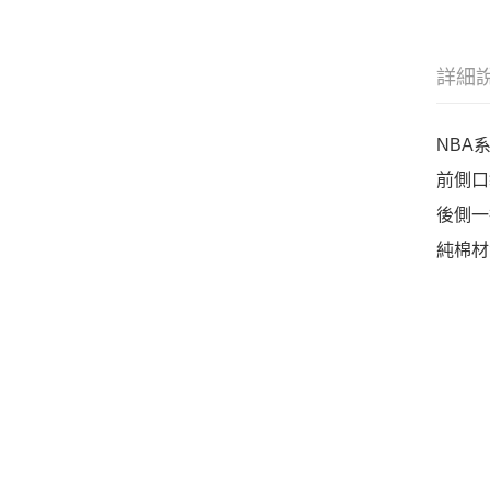
詳細
NBA
前側口
後側一
純棉材