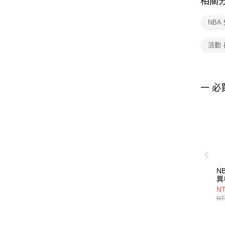
相關
NBA
活動 
一 必
N
異
35
NT
NT