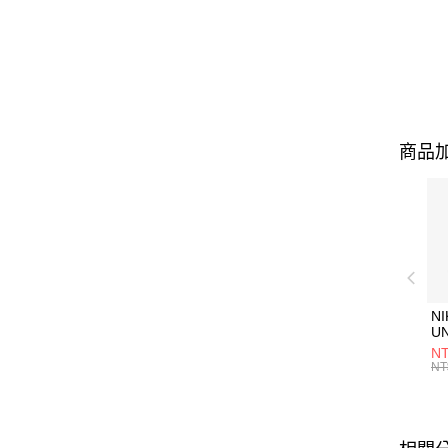
商品加
NI
U
1P
NT
統
NT