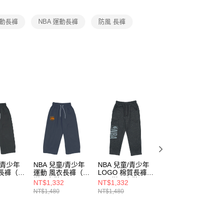
項】
恩沛科技股份有限公司提供之「AFTEE先享後付」服務完成之
運動長褲
NBA 運動長褲
防風 長褲
依本服務之必要範圍內提供個人資料，並將交易相關給付款項請
讓予恩沛科技股份有限公司。
個人資料處理事宜，請瀏覽以下網址：
ee.tw/terms/#terms3
年的使用者請事先徵得法定代理人或監護人之同意方可使用
E先享後付」，若未經同意申辦者引起之損失，本公司不負相關責
AFTEE先享後付」時，將依據個別帳號之用戶狀況，依本公司
核予不同之上限額度；若仍有額度不足之情形，本公司將視審查
用戶進行身份認證。
一人註冊多個帳號或使用他人資訊註冊。若發現惡意使用之情
科技股份有限公司將有權停止該用戶之使用額度並採取法律行
/青少年
NBA 兒童/青少年
NBA 兒童/青少年
NBA 兒童/青少年
長褲（可
運動 風衣長褲（可
LOGO 棉質長褲
LOGO 棉質長褲
）
搭配套裝）
（可搭配套裝）
（可搭配套裝）
NT$1,332
NT$1,332
NT$1,332
20
3556126080
3556150220
3556150282
NT$1,480
NT$1,480
NT$1,480