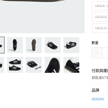
UK9.5
UK10.
UK11.
數量
付款與運
超取滿NT$
付款方式
品牌
信用卡一
ADIDAS
信用卡分