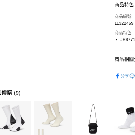
商品特色
3 期 
商品編號
合作金
LINE Pay
11322459
華南商
Apple Pay
上海商
商品特色
國泰世
JR877
悠遊付
臺灣中
匯豐（
全盈+PAY
聯邦商
商品相關分
元大商
AFTEE先
玉山商
品牌
AD
相關說明
分享
台新國
【關於「A
男性商品
台灣樂
AFTEE
便利好安
運動類型
運送方式
價購 (9)
１．簡單
２．便利
7-11取貨
３．安心
每筆NT$1
【「AFT
宅配
１．於結帳
付」結帳
每筆NT$1
２．訂單