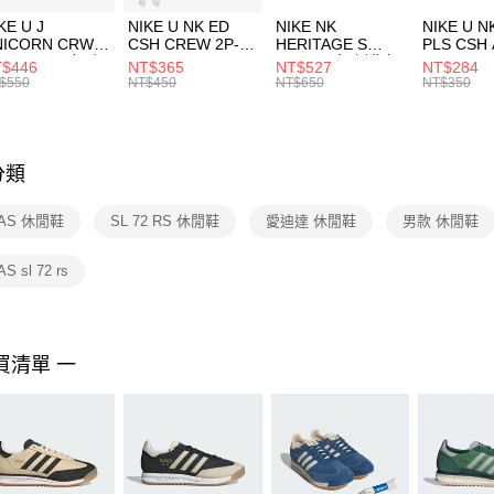
３．收到繳
付款後門
KE U J
NIKE U NK ED
NIKE NK
NIKE U N
／ATM／
NICORN CRW
CSH CREW 2P-
HERITAGE S
PLS CSH 
每筆NT$1
※ 請注意
R -160 男女 中
144 EMBRDY 男
SMIT 男女 側背包
144 DBL
$446
NT$365
NT$527
NT$284
絡購買商品
襪 FZ3393100
女 短統襪
BA5871010
襪 DH405
$550
NT$450
NT$650
NT$350
先享後付
FZ3073133
※ 交易是
是否繳費成
付客戶支
分類
【注意事
１．透過由
DAS 休閒鞋
SL 72 RS 休閒鞋
愛迪達 休閒鞋
男款 休閒鞋
交易，需
求債權轉
２．關於
S sl 72 rs
https://aft
３．未成
「AFTE
任。
買清單 一
４．使用「
即時審查
結果請求
５．嚴禁
形，恩沛
動。