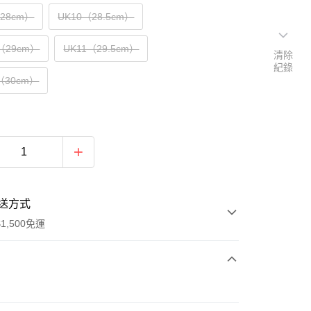
（28cm）
UK10（28.5cm）
5（29cm）
UK11（29.5cm）
清除
紀錄
5（30cm）
送方式
1,500免運
次付款
期付款