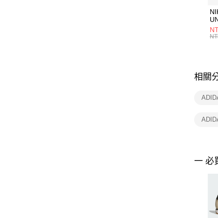
NI
U
1P
NT
統
NT
相關
ADI
ADIDA
一 必