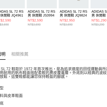
IDAS SL 72 RS
ADIDAS SL 72 RS
ADIDAS SL 72 RS
ADIDAS S
 休閒鞋 JQ4961
男 休閒鞋 JS3994
男 休閒鞋 JQ9824
男 休閒鞋 I
$2,590
NT$2,590
NT$2,950
NT$1,290
$3,690
NT$3,690
NT$3,690
NT$3,290
說明
相關推薦
das SL 72 鞋款於 1972 年首次推出，是為追求速度的田徑
用耐用的帆布鞋面搭配柔軟的麂皮覆蓋層。外底則以經典的波紋
放鬆，這雙鞋都能讓您保持輕盈的腳感。
型
料與皮革鞋面
底