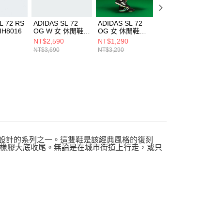
L 72 RS
ADIDAS SL 72
ADIDAS SL 72
ADIDAS NMD_R
H8016
OG W 女 休閒鞋
OG 女 休閒鞋
男 休閒鞋 HQ445
KJ6147
JH7390
NT$2,590
NT$1,290
NT$2,090
NT$3,690
NT$3,290
NT$5,290
運動員所設計的系列之一。這雙鞋是該經典風格的復刻
橡膠大底收尾。無論是在城市街道上行走，或只