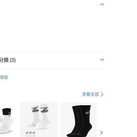
0 利率 每期
NT$1,096
21家銀行
庫商業銀行
第一商業銀行
業銀行
彰化商業銀行
業儲蓄銀行
台北富邦商業銀行
華商業銀行
兆豐國際商業銀行
1
小企業銀行
台中商業銀行
台灣）商業銀行
華泰商業銀行
業銀行
遠東國際商業銀行
類 (3)
業銀行
永豐商業銀行
享後付
業銀行
星展（台灣）商業銀行
IDAS
全系列鞋款
客服
際商業銀行
中國信託商業銀行
FTEE先享後付」】
鞋類
休閒鞋
天信用卡公司
先享後付是「在收到商品之後才付款」的支付方式。 讓您購物簡單
心！
休閒戶外
鞋
查看全部
：不需註冊會員、不需綁卡、不需儲值。
：只要手機號碼，簡訊認證，即可結帳。
(快速到店)
：先確認商品／服務後，再付款。
00，滿NT$1,500(含以上)免運費
EE先享後付」結帳流程】
方式選擇「AFTEE先享後付」後，將跳轉至「AFTEE先享後
頁面，進行簡訊認證並確認金額後，即可完成結帳。
00，滿NT$1,500(含以上)免運費
成立數日內，您將收到繳費通知簡訊。