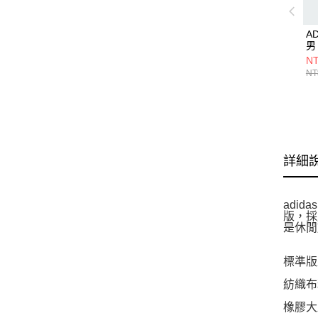
AD
男
NT
NT
詳細
adi
版，採
是休閒
標準版
紡織布
橡膠大