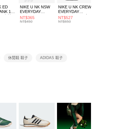
費通知簡訊後14天內，點擊此簡訊中的連結，可透過四大超商
市自取
K ED
NIKE U NK NSW
NIKE U NK CREW
NIKE U NK
網路銀行／等多元方式進行付款，方視為交易完成。
ANK 1P
EVERYDAY
EVERYDAY
EVERYDAY LTW
00，滿NT$1,500(含以上)免運費
：結帳手續完成當下不需立刻繳費，但若您需要取消訂單，請聯
 男 中統
ESSENTIAL CR
BBALL 3PR 男女
ANKLE 3PR 男女
NT$365
NT$527
NT$365
的店家。未經商家同意取消之訂單仍視為有效，需透過AFTEE
8104
男女 短統襪
長統襪
踝襪 SX7677010
NT$450
NT$650
NT$450
繳納相關費用。
DX5089103
DA2123010
否成功請以「AFTEE先享後付 」之結帳頁面顯示為準，若有關於
功／繳費後需取消欲退款等相關疑問，請聯繫「AFTEE先享後
援中心」
https://netprotections.freshdesk.com/support/home
項】
恩沛科技股份有限公司提供之「AFTEE先享後付」服務完成之
休閒鞋 鞋子
ADIDAS 鞋子
依本服務之必要範圍內提供個人資料，並將交易相關給付款項請
讓予恩沛科技股份有限公司。
個人資料處理事宜，請瀏覽以下網址：
ee.tw/terms/#terms3
年的使用者請事先徵得法定代理人或監護人之同意方可使用
E先享後付」，若未經同意申辦者引起之損失，本公司不負相關責
AFTEE先享後付」時，將依據個別帳號之用戶狀況，依本公司
核予不同之上限額度；若仍有額度不足之情形，本公司將視審查
用戶進行身份認證。
一人註冊多個帳號或使用他人資訊註冊。若發現惡意使用之情
科技股份有限公司將有權停止該用戶之使用額度並採取法律行