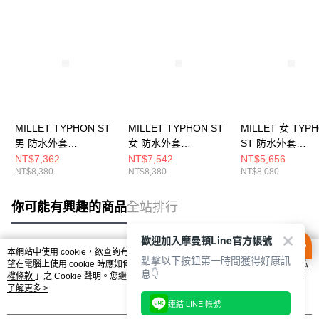
MILLET TYPHON ST
MILLET TYPHON ST
MILLET 女 TYP
男 防水外套
女 防水外套
ST 防水外套
MIV03168N9886
MIV03207N7365
MIV03207N9845
NT$7,362
NT$7,542
NT$5,656
NT$8,380
NT$8,380
NT$8,080
你可能有興趣的商品
全站排行
歡迎加入摩曼頓Line官方帳號
本網站中使用 cookie，欲查詢有關本網站使用 cookie 方式之詳情，及若您不希
點擊以下按鈕第一時間獲得好康訊
熱門標籤
望在電腦上使用 cookie 時應如何變更電腦的 cookie 設定，請參閱本網站「
隱私
息👇
權條款
」之 Cookie 聲明。您繼續使用本網站即表示您同意本公司得按本網站使
用條款之 Cookie 聲明使用 cookie。
了解更多 >
連結 LINE 帳號