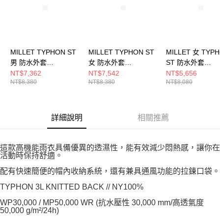
MILLET TYPHON ST
MILLET TYPHON ST
MILLET 女 TYP
男 防水外套
女 防水外套
ST 防水外套
MIV03168N9886
MIV03207N7365
MIV03207N9845
NT$7,362
NT$7,542
NT$5,656
NT$8,380
NT$8,380
NT$8,080
詳細說明
相關推薦
這款高機能雨衣具備優異的透濕性，能有效減少悶熱感，讓你在
活動時保持舒適。
配有快速簡便的帽內收納系統，還有兼具通風功能的拉鍊口袋。
TYPHON 3L KNITTED BACK // NY100%
WP30,000 / MP50,000 WR (抗水壓性 30,000 mm/高透氣度
50,000 g/m²/24h)