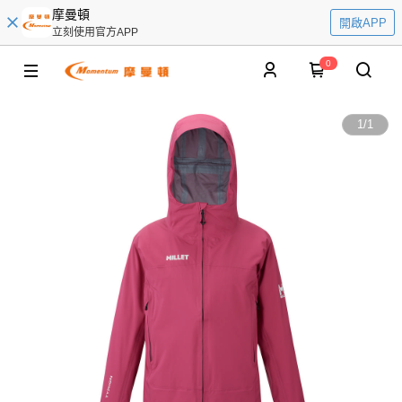
摩曼頓
開啟APP
立刻使用官方APP
0
1
/
1