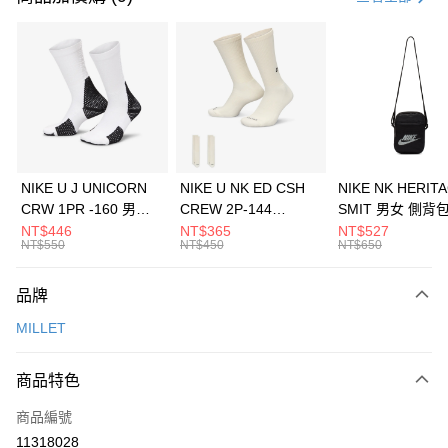
信用卡分期付款
3 期 0 利率 每期
NT$2,793
21家銀行
合作金庫商業銀行
第一商業銀行
LINE Pay
華南商業銀行
彰化商業銀行
Apple Pay
上海商業儲蓄銀行
台北富邦商業銀行
國泰世華商業銀行
兆豐國際商業銀行
悠遊付
臺灣中小企業銀行
台中商業銀行
NIKE U J UNICORN
NIKE U NK ED CSH
NIKE NK HERIT
匯豐（台灣）商業銀行
華泰商業銀行
CRW 1PR -160 男女
CREW 2P-144
SMIT 男女 側背
全盈+PAY
聯邦商業銀行
遠東國際商業銀行
中統襪 FZ3393100
EMBRDY 男女 短統襪
BA5871010
NT$446
NT$365
NT$527
元大商業銀行
永豐商業銀行
NT$550
NT$450
NT$650
AFTEE先享後付
FZ3073133
玉山商業銀行
星展（台灣）商業銀行
相關說明
台新國際商業銀行
中國信託商業銀行
品牌
【關於「AFTEE先享後付」】
台灣樂天信用卡公司
AFTEE先享後付是「在收到商品之後才付款」的支付方式。 讓您購物簡單
運送方式
MILLET
便利好安心！
１．簡單：不需註冊會員、不需綁卡、不需儲值。
7-11取貨(快速到店)
２．便利：只要手機號碼，簡訊認證，即可結帳。
商品特色
每筆NT$100，滿NT$1,500(含以上)免運費
３．安心：先確認商品／服務後，再付款。
商品編號
宅配
【「AFTEE先享後付」結帳流程】
１．於結帳方式選擇「AFTEE先享後付」後，將跳轉至「AFTEE先享後付」
11318028
每筆NT$100，滿NT$1,500(含以上)免運費