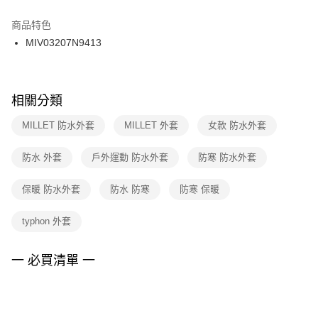
結帳頁面，進行簡訊認證並確認金額後，即可完成結帳。
２．訂單成立數日內，您將收到繳費通知簡訊。
商品特色
付款後門市自取
３．收到繳費通知簡訊後14天內，點擊此簡訊中的連結，可透過四大超商／
MIV03207N9413
每筆NT$100，滿NT$1,500(含以上)免運費
ATM／網路銀行／等多元方式進行付款，方視為交易完成。
※ 請注意：結帳手續完成當下不需立刻繳費，但若您需要取消訂單，請聯絡
購買商品的店家。未經商家同意取消之訂單仍視為有效，需透過AFTEE先享
後付繳納相關費用。
※ 交易是否成功請以「AFTEE先享後付 」之結帳頁面顯示為準，若有關於
相關分類
是否繳費成功／繳費後需取消欲退款等相關疑問，請聯繫「AFTEE先享後付
客戶支援中心」
https://netprotections.freshdesk.com/support/home
MILLET 防水外套
MILLET 外套
女款 防水外套
【注意事項】
防水 外套
戶外運動 防水外套
防寒 防水外套
１．透過由恩沛科技股份有限公司提供之「AFTEE先享後付」服務完成之交
易，需依本服務之必要範圍內提供個人資料，並將交易相關給付款項請求債
權轉讓予恩沛科技股份有限公司。
保暖 防水外套
防水 防寒
防寒 保暖
２．關於個人資料處理事宜，請瀏覽以下網址：
https://aftee.tw/terms/#terms3
typhon 外套
３．未成年的使用者請事先徵得法定代理人或監護人之同意方可使用
「AFTEE先享後付」，若未經同意申辦者引起之損失，本公司不負相關責
任。
一 必買清單 一
４．使用「AFTEE先享後付」時，將依據個別帳號之用戶狀況，依本公司即
時審查核予不同之上限額度；若仍有額度不足之情形，本公司將視審查結果
請求用戶進行身份認證。
５．嚴禁一人註冊多個帳號或使用他人資訊註冊。若發現惡意使用之情形，
恩沛科技股份有限公司將有權停止該用戶之使用額度並採取法律行動。