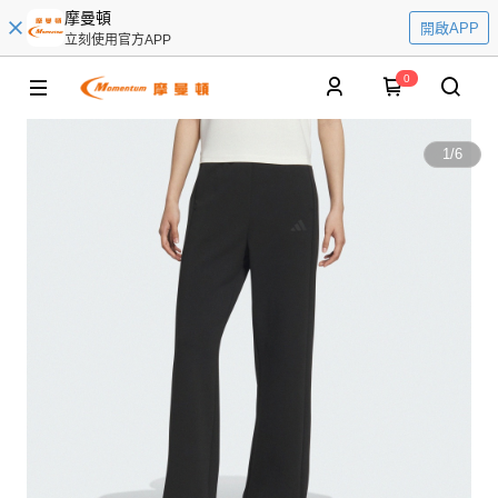
摩曼頓
開啟APP
立刻使用官方APP
0
1
/
6