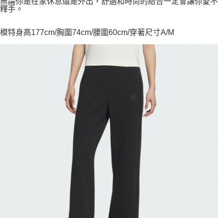
無論你是在家休息還是外出，舒適和時尚的結合一定會讓你愛不
釋手。
模特身高177cm/胸圍74cm/腰圍60cm/穿著尺寸A/M