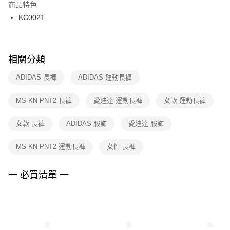
２．訂單成立數日內，您將收到繳費通知簡訊。
商品特色
付款後門市自取
３．收到繳費通知簡訊後14天內，點擊此簡訊中的連結，可透過四大超商／
KC0021
每筆NT$100，滿NT$1,500(含以上)免運費
ATM／網路銀行／等多元方式進行付款，方視為交易完成。
※ 請注意：結帳手續完成當下不需立刻繳費，但若您需要取消訂單，請聯絡
購買商品的店家。未經商家同意取消之訂單仍視為有效，需透過AFTEE先享
後付繳納相關費用。
※ 交易是否成功請以「AFTEE先享後付 」之結帳頁面顯示為準，若有關於
相關分類
是否繳費成功／繳費後需取消欲退款等相關疑問，請聯繫「AFTEE先享後付
客戶支援中心」
https://netprotections.freshdesk.com/support/home
ADIDAS 長褲
ADIDAS 運動長褲
【注意事項】
MS KN PNT2 長褲
愛迪達 運動長褲
女款 運動長褲
１．透過由恩沛科技股份有限公司提供之「AFTEE先享後付」服務完成之交
易，需依本服務之必要範圍內提供個人資料，並將交易相關給付款項請求債
權轉讓予恩沛科技股份有限公司。
女款 長褲
ADIDAS 服飾
愛迪達 服飾
２．關於個人資料處理事宜，請瀏覽以下網址：
https://aftee.tw/terms/#terms3
MS KN PNT2 運動長褲
女性 長褲
３．未成年的使用者請事先徵得法定代理人或監護人之同意方可使用
「AFTEE先享後付」，若未經同意申辦者引起之損失，本公司不負相關責
任。
一 必買清單 一
４．使用「AFTEE先享後付」時，將依據個別帳號之用戶狀況，依本公司即
時審查核予不同之上限額度；若仍有額度不足之情形，本公司將視審查結果
請求用戶進行身份認證。
５．嚴禁一人註冊多個帳號或使用他人資訊註冊。若發現惡意使用之情形，
恩沛科技股份有限公司將有權停止該用戶之使用額度並採取法律行動。