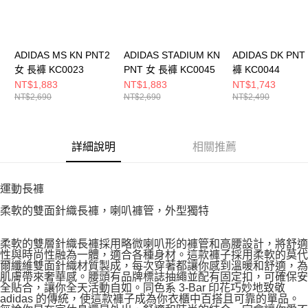
ADIDAS MS KN PNT2
ADIDAS STADIUM KN
ADIDAS DK PNT
女 長褲 KC0023
PNT 女 長褲 KC0045
褲 KC0044
NT$1,883
NT$1,883
NT$1,743
NT$2,690
NT$2,690
NT$2,490
詳細說明
相關推薦
運動長褲
柔軟的雙面針織長褲，喇叭褲管，外型獨特
柔軟的雙層針織長褲採用略微喇叭形的褲管和高腰設計，將舒適
性與時尚性融為一體，適合各種身材。這款褲子採用柔軟的莫代
爾纖維雙面針織材質製成，每次穿著都讓你感到溫暖和舒適，為
肌膚帶來奢華感。腰頭有品牌標誌抽繩並配有固定扣，可確保安
全貼合，讓你全天活動自如。同色系 3-Bar 印花巧妙地致敬
adidas 的傳統，使這款褲子成為你衣櫃中百搭且可靠的單品。