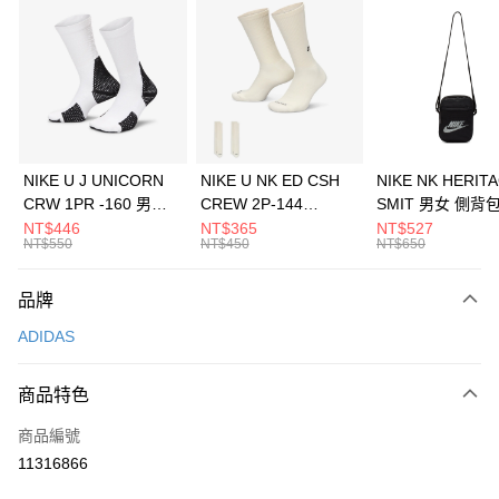
信用卡分期付款
3 期 0 利率 每期
NT$896
21家銀行
合作金庫商業銀行
第一商業銀行
LINE Pay
華南商業銀行
彰化商業銀行
Apple Pay
上海商業儲蓄銀行
台北富邦商業銀行
國泰世華商業銀行
兆豐國際商業銀行
悠遊付
臺灣中小企業銀行
台中商業銀行
NIKE U J UNICORN
NIKE U NK ED CSH
NIKE NK HERIT
匯豐（台灣）商業銀行
華泰商業銀行
CRW 1PR -160 男女
CREW 2P-144
SMIT 男女 側背
全盈+PAY
聯邦商業銀行
遠東國際商業銀行
中統襪 FZ3393100
EMBRDY 男女 短統襪
BA5871010
NT$446
NT$365
NT$527
元大商業銀行
永豐商業銀行
NT$550
NT$450
NT$650
AFTEE先享後付
FZ3073133
玉山商業銀行
星展（台灣）商業銀行
相關說明
台新國際商業銀行
中國信託商業銀行
品牌
【關於「AFTEE先享後付」】
台灣樂天信用卡公司
AFTEE先享後付是「在收到商品之後才付款」的支付方式。 讓您購物簡單
運送方式
ADIDAS
便利好安心！
１．簡單：不需註冊會員、不需綁卡、不需儲值。
7-11取貨(快速到店)
２．便利：只要手機號碼，簡訊認證，即可結帳。
商品特色
每筆NT$100，滿NT$1,500(含以上)免運費
３．安心：先確認商品／服務後，再付款。
商品編號
宅配
【「AFTEE先享後付」結帳流程】
１．於結帳方式選擇「AFTEE先享後付」後，將跳轉至「AFTEE先享後付」
11316866
每筆NT$100，滿NT$1,500(含以上)免運費
結帳頁面，進行簡訊認證並確認金額後，即可完成結帳。