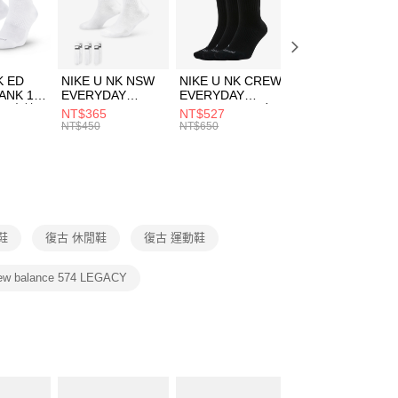
EE先享後付」結帳流程】
方式選擇「AFTEE先享後付」後，將跳轉至「AFTEE先享後
頁面，進行簡訊認證並確認金額後，即可完成結帳。
00，滿NT$1,500(含以上)免運費
成立數日內，您將收到繳費通知簡訊。
費通知簡訊後14天內，點擊此簡訊中的連結，可透過四大超商
市自取
K ED
NIKE U NK NSW
NIKE U NK CREW
NIKE U NK
網路銀行／等多元方式進行付款，方視為交易完成。
ANK 1P
EVERYDAY
EVERYDAY
EVERYDAY LTW
00，滿NT$1,500(含以上)免運費
：結帳手續完成當下不需立刻繳費，但若您需要取消訂單，請聯
 男 中統
ESSENTIAL CR
BBALL 3PR 男女
ANKLE 3PR 男女
NT$365
NT$527
NT$365
的店家。未經商家同意取消之訂單仍視為有效，需透過AFTEE
8104
男女 短統襪
長統襪
踝襪 SX7677010
NT$450
NT$650
NT$450
繳納相關費用。
DX5089103
DA2123010
否成功請以「AFTEE先享後付 」之結帳頁面顯示為準，若有關於
功／繳費後需取消欲退款等相關疑問，請聯繫「AFTEE先享後
援中心」
https://netprotections.freshdesk.com/support/home
項】
恩沛科技股份有限公司提供之「AFTEE先享後付」服務完成之
閒鞋
復古 休閒鞋
復古 運動鞋
依本服務之必要範圍內提供個人資料，並將交易相關給付款項請
讓予恩沛科技股份有限公司。
個人資料處理事宜，請瀏覽以下網址：
ew balance 574 LEGACY
ee.tw/terms/#terms3
年的使用者請事先徵得法定代理人或監護人之同意方可使用
E先享後付」，若未經同意申辦者引起之損失，本公司不負相關責
AFTEE先享後付」時，將依據個別帳號之用戶狀況，依本公司
核予不同之上限額度；若仍有額度不足之情形，本公司將視審查
用戶進行身份認證。