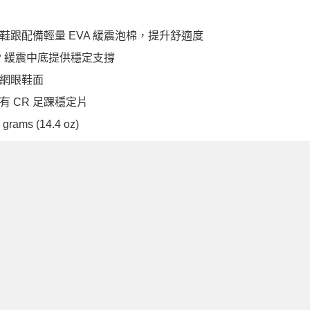
鞋跟配備輕量 EVA 緩震泡棉，提升舒適度
AP 緩震中底提供穩定支撐
網眼鞋面
有 CR 足踝穩定片
 grams (14.4 oz)