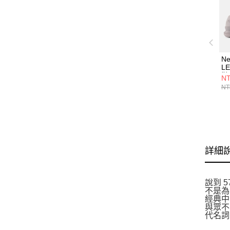
Ne
L
鞋
NT
NT
詳細
說到 
不是為
經典中
與眾不
代名詞