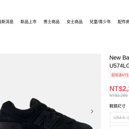
最新消息
新品上市
男士商品
女士商品
兒童/青少年
配件
New B
U574L
超取滿NT$
NT$2,
NT$3,280
鞋類尺寸
US4.5