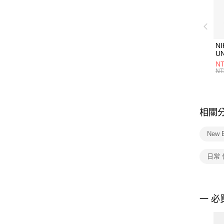
NI
U
1P
NT
統
NT
相關
New 
日常
一 必