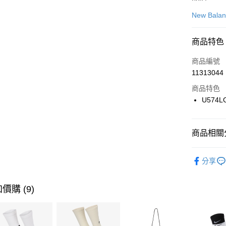
信用卡一
New Bala
信用卡分
商品特色
3 期 
商品編號
合作金
LINE Pay
11313044
華南商
Apple Pay
上海商
商品特色
國泰世
U574L
悠遊付
臺灣中
匯豐（
全盈+PAY
聯邦商
商品相關分
元大商
AFTEE先
玉山商
品牌
Ne
相關說明
分享
台新國
【關於「A
男性商品
台灣樂
AFTEE
便利好安
運動類型
運送方式
價購 (9)
１．簡單
２．便利
7-11取貨
３．安心
每筆NT$1