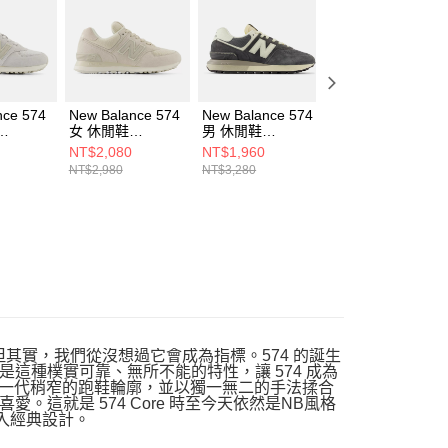
一人註冊多個帳號或使用他人資訊註冊。若發現惡意使用之情
科技股份有限公司將有權停止該用戶之使用額度並採取法律行
nce 574
New Balance 574
New Balance 574
New Balance 574
女 休閒鞋
男 休閒鞋
系列 復古鞋 女 休
U-B
WL574CBG-B
U574LGGG-D
閒鞋 WL574CUL-
NT$2,080
NT$1,960
NT$1,780
B
NT$2,980
NT$3,280
NT$2,980
」，但其實，我們從沒想過它會成為指標。574 的誕生
這種樸實可靠、無所不能的特性，讓 574 成為
上一代稍窄的跑鞋輪廓，並以獨一無二的手法揉合
這就是 574 Core 時至今天依然是NB風格
注入經典設計。