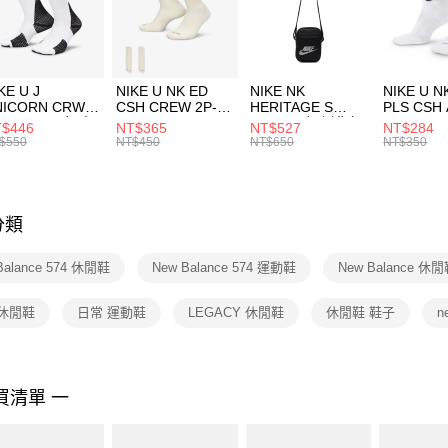
【「AFT
宅配
１．於結帳
付」結帳
每筆NT$1
２．訂單
３．收到繳
付款後門
KE U J
NIKE U NK ED
NIKE NK
NIKE U N
／ATM／
NICORN CRW
CSH CREW 2P-
HERITAGE S
PLS CSH 
每筆NT$1
※ 請注意
R -160 男女 中
144 EMBRDY 男
SMIT 男女 側背包
144 DBL
$446
NT$365
NT$527
NT$284
絡購買商品
襪 FZ3393100
女 短統襪
BA5871010
襪 DH405
$550
NT$450
NT$650
NT$350
先享後付
FZ3073133
※ 交易是
是否繳費成
付客戶支
分類
【注意事
１．透過由
Balance 574 休閒鞋
New Balance 574 運動鞋
New Balance 休
交易，需
求債權轉
２．關於
 休閒鞋
日常 運動鞋
LEGACY 休閒鞋
休閒鞋 鞋子
n
https://aft
３．未成
「AFTE
任。
買清單 一
４．使用「
即時審查
結果請求