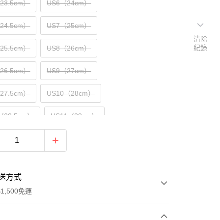
（23.5cm）
US6（24cm）
（24.5cm）
US7（25cm）
清除
紀錄
（25.5cm）
US8（26cm）
（26.5cm）
US9（27cm）
（27.5cm）
US10（28cm）
（28.5cm）
US11（29cm）
30cm）
US13（31cm）
送方式
1,500免運