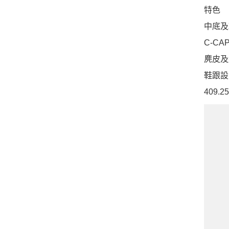
特色
中底及
C-C
麂皮及
鞋跟設
409.25