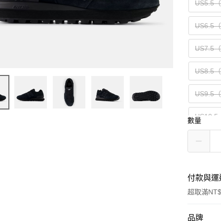
US5.5
US6.5
US7.5
US8.5
US9.5
US10.5
數量
US12（
付款與運
超取滿NT$
付款方式
品牌