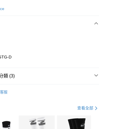
次付款
nce
期付款
0 利率 每期
NT$1,093
21家銀行
庫商業銀行
第一商業銀行
業銀行
彰化商業銀行
業儲蓄銀行
台北富邦商業銀行
華商業銀行
兆豐國際商業銀行
GTG-D
小企業銀行
台中商業銀行
台灣）商業銀行
華泰商業銀行
業銀行
遠東國際商業銀行
類 (3)
業銀行
永豐商業銀行
享後付
業銀行
星展（台灣）商業銀行
w Balance
全系列鞋款
客服
際商業銀行
中國信託商業銀行
FTEE先享後付」】
鞋類
休閒鞋
天信用卡公司
先享後付是「在收到商品之後才付款」的支付方式。 讓您購物簡單
心！
休閒戶外
鞋
查看全部
：不需註冊會員、不需綁卡、不需儲值。
：只要手機號碼，簡訊認證，即可結帳。
(快速到店)
：先確認商品／服務後，再付款。
00，滿NT$1,500(含以上)免運費