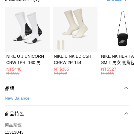
信用卡分期付款
3 期 0 利率 每期
NT$1,093
21家銀行
合作金庫商業銀行
第一商業銀行
LINE Pay
華南商業銀行
彰化商業銀行
Apple Pay
上海商業儲蓄銀行
台北富邦商業銀行
國泰世華商業銀行
兆豐國際商業銀行
悠遊付
臺灣中小企業銀行
台中商業銀行
NIKE U J UNICORN
NIKE U NK ED CSH
NIKE NK HERIT
匯豐（台灣）商業銀行
華泰商業銀行
CRW 1PR -160 男女
CREW 2P-144
SMIT 男女 側背
全盈+PAY
聯邦商業銀行
遠東國際商業銀行
中統襪 FZ3393100
EMBRDY 男女 短統襪
BA5871010
NT$446
NT$365
NT$527
元大商業銀行
永豐商業銀行
NT$550
NT$450
NT$650
AFTEE先享後付
FZ3073133
玉山商業銀行
星展（台灣）商業銀行
相關說明
台新國際商業銀行
中國信託商業銀行
品牌
【關於「AFTEE先享後付」】
台灣樂天信用卡公司
AFTEE先享後付是「在收到商品之後才付款」的支付方式。 讓您購物簡單
運送方式
New Balance
便利好安心！
１．簡單：不需註冊會員、不需綁卡、不需儲值。
7-11取貨(快速到店)
２．便利：只要手機號碼，簡訊認證，即可結帳。
商品特色
每筆NT$100，滿NT$1,500(含以上)免運費
３．安心：先確認商品／服務後，再付款。
商品編號
宅配
【「AFTEE先享後付」結帳流程】
１．於結帳方式選擇「AFTEE先享後付」後，將跳轉至「AFTEE先享後付」
11313043
每筆NT$100，滿NT$1,500(含以上)免運費