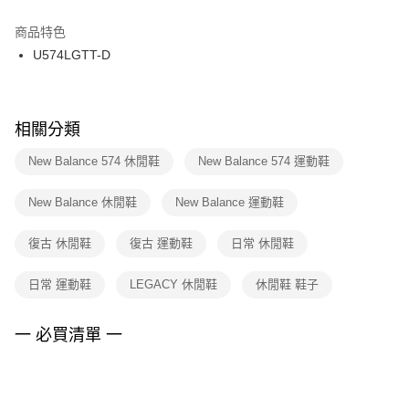
結帳頁面，進行簡訊認證並確認金額後，即可完成結帳。
２．訂單成立數日內，您將收到繳費通知簡訊。
商品特色
付款後門市自取
３．收到繳費通知簡訊後14天內，點擊此簡訊中的連結，可透過四大超商／
U574LGTT-D
每筆NT$100，滿NT$1,500(含以上)免運費
ATM／網路銀行／等多元方式進行付款，方視為交易完成。
※ 請注意：結帳手續完成當下不需立刻繳費，但若您需要取消訂單，請聯絡
購買商品的店家。未經商家同意取消之訂單仍視為有效，需透過AFTEE先享
後付繳納相關費用。
※ 交易是否成功請以「AFTEE先享後付 」之結帳頁面顯示為準，若有關於
相關分類
是否繳費成功／繳費後需取消欲退款等相關疑問，請聯繫「AFTEE先享後付
客戶支援中心」
https://netprotections.freshdesk.com/support/home
New Balance 574 休閒鞋
New Balance 574 運動鞋
【注意事項】
New Balance 休閒鞋
New Balance 運動鞋
１．透過由恩沛科技股份有限公司提供之「AFTEE先享後付」服務完成之交
易，需依本服務之必要範圍內提供個人資料，並將交易相關給付款項請求債
權轉讓予恩沛科技股份有限公司。
復古 休閒鞋
復古 運動鞋
日常 休閒鞋
２．關於個人資料處理事宜，請瀏覽以下網址：
https://aftee.tw/terms/#terms3
日常 運動鞋
LEGACY 休閒鞋
休閒鞋 鞋子
３．未成年的使用者請事先徵得法定代理人或監護人之同意方可使用
「AFTEE先享後付」，若未經同意申辦者引起之損失，本公司不負相關責
任。
一 必買清單 一
４．使用「AFTEE先享後付」時，將依據個別帳號之用戶狀況，依本公司即
時審查核予不同之上限額度；若仍有額度不足之情形，本公司將視審查結果
請求用戶進行身份認證。
５．嚴禁一人註冊多個帳號或使用他人資訊註冊。若發現惡意使用之情形，
恩沛科技股份有限公司將有權停止該用戶之使用額度並採取法律行動。