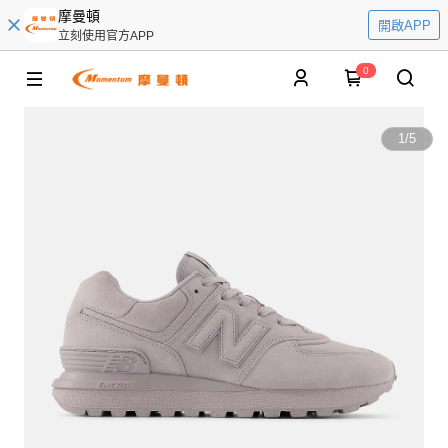
摩曼頓
開啟APP
立刻使用官方APP
0
1
/
5