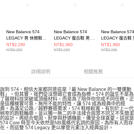
New Balance 574
New Balance 574
New Balance 57
LEGACY 男 休閒鞋
LEGACY 復古鞋 男 休
LEGACY 復古鞋 
U574LGTG-D
閒鞋 U574LGAF-D
閒鞋 U574LGAZ-
NT$2,290
NT$1,960
NT$1,960
NT$3,280
NT$3,280
NT$3,280
詳細說明
相關推薦
說到 574，相信大家都同意這是「最 New Balance 的一雙運動
鞋」，但其實，我們從沒想過它會成為指標。574 的誕生不是為
了展現科技突破或頂級材料，而是為了陪伴你完成不同任務，正
是這種樸實可靠、無所不能的特性，讓 574 成為經典中的經
典。為滿足公路／越野賽道需求，574 鞋楦較寬，有別於上一代
稍窄的跑鞋輪廓，並以獨一無二的手法揉合與眾不同又不失簡潔
的設計，再結合堅固、耐穿與舒適機能，備受全球喜愛。這就是
574 Core 時至今天依然是NB風格代名詞的原因，為所有人而存
在，而這雙 574 Legacy 更以摩登元素注入經典設計。