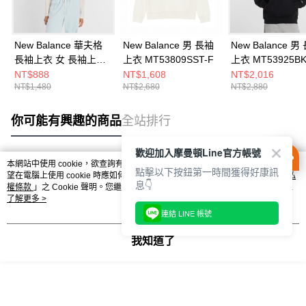
New Balance 華夫格
New Balance 男 長袖
New Balance 男
長袖上衣 女 長袖上衣
上衣 MT53809SST-F
上衣 MT53925BK
WT53529PEF-F
NT$888
NT$1,608
NT$2,016
NT$1,480
NT$2,680
NT$2,880
你可能有興趣的商品
全站排行
歡迎加入摩曼頓Line官方帳號
本網站中使用 cookie，欲查詢有關本網站使用 cookie 方式之詳情，及若您不希
點擊以下按鈕第一時間獲得好康訊
熱門標籤
望在電腦上使用 cookie 時應如何變更電腦的 cookie 設定，請參閱本網站「
隱私
息👇
權條款
」之 Cookie 聲明。您繼續使用本網站即表示您同意本公司得按本網站使
用條款之 Cookie 聲明使用 cookie。
了解更多 >
連結 LINE 帳號
我知道了