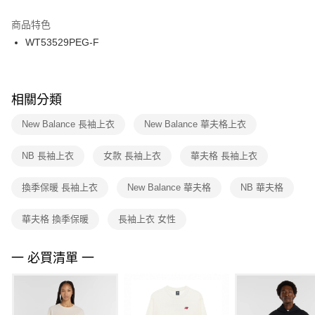
結帳頁面，進行簡訊認證並確認金額後，即可完成結帳。
２．訂單成立數日內，您將收到繳費通知簡訊。
商品特色
付款後門市自取
３．收到繳費通知簡訊後14天內，點擊此簡訊中的連結，可透過四大超商／
WT53529PEG-F
每筆NT$100，滿NT$1,500(含以上)免運費
ATM／網路銀行／等多元方式進行付款，方視為交易完成。
※ 請注意：結帳手續完成當下不需立刻繳費，但若您需要取消訂單，請聯絡
購買商品的店家。未經商家同意取消之訂單仍視為有效，需透過AFTEE先享
後付繳納相關費用。
※ 交易是否成功請以「AFTEE先享後付 」之結帳頁面顯示為準，若有關於
相關分類
是否繳費成功／繳費後需取消欲退款等相關疑問，請聯繫「AFTEE先享後付
客戶支援中心」
https://netprotections.freshdesk.com/support/home
New Balance 長袖上衣
New Balance 華夫格上衣
【注意事項】
NB 長袖上衣
女款 長袖上衣
華夫格 長袖上衣
１．透過由恩沛科技股份有限公司提供之「AFTEE先享後付」服務完成之交
易，需依本服務之必要範圍內提供個人資料，並將交易相關給付款項請求債
權轉讓予恩沛科技股份有限公司。
換季保暖 長袖上衣
New Balance 華夫格
NB 華夫格
２．關於個人資料處理事宜，請瀏覽以下網址：
https://aftee.tw/terms/#terms3
華夫格 換季保暖
長袖上衣 女性
３．未成年的使用者請事先徵得法定代理人或監護人之同意方可使用
「AFTEE先享後付」，若未經同意申辦者引起之損失，本公司不負相關責
任。
一 必買清單 一
４．使用「AFTEE先享後付」時，將依據個別帳號之用戶狀況，依本公司即
時審查核予不同之上限額度；若仍有額度不足之情形，本公司將視審查結果
請求用戶進行身份認證。
５．嚴禁一人註冊多個帳號或使用他人資訊註冊。若發現惡意使用之情形，
恩沛科技股份有限公司將有權停止該用戶之使用額度並採取法律行動。