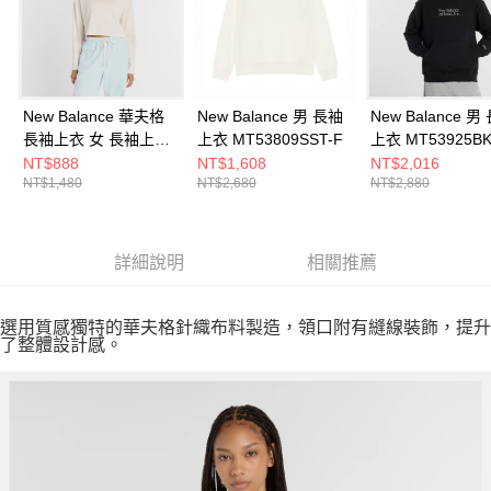
New Balance 華夫格
New Balance 男 長袖
New Balance 男
長袖上衣 女 長袖上衣
上衣 MT53809SST-F
上衣 MT53925BK
WT53529PEF-F
NT$888
NT$1,608
NT$2,016
NT$1,480
NT$2,680
NT$2,880
詳細說明
相關推薦
選用質感獨特的華夫格針織布料製造，領口附有縫線裝飾，提升
了整體設計感。