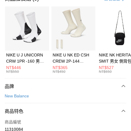
信用卡分期付款
3 期 0 利率 每期
NT$493
21家銀行
合作金庫商業銀行
第一商業銀行
LINE Pay
華南商業銀行
彰化商業銀行
Apple Pay
上海商業儲蓄銀行
台北富邦商業銀行
國泰世華商業銀行
兆豐國際商業銀行
悠遊付
臺灣中小企業銀行
台中商業銀行
NIKE U J UNICORN
NIKE U NK ED CSH
NIKE NK HERIT
匯豐（台灣）商業銀行
華泰商業銀行
CRW 1PR -160 男女
CREW 2P-144
SMIT 男女 側背
全盈+PAY
聯邦商業銀行
遠東國際商業銀行
中統襪 FZ3393100
EMBRDY 男女 短統襪
BA5871010
NT$446
NT$365
NT$527
元大商業銀行
永豐商業銀行
NT$550
NT$450
NT$650
AFTEE先享後付
FZ3073133
玉山商業銀行
星展（台灣）商業銀行
相關說明
台新國際商業銀行
中國信託商業銀行
品牌
【關於「AFTEE先享後付」】
台灣樂天信用卡公司
AFTEE先享後付是「在收到商品之後才付款」的支付方式。 讓您購物簡單
運送方式
New Balance
便利好安心！
１．簡單：不需註冊會員、不需綁卡、不需儲值。
7-11取貨(快速到店)
２．便利：只要手機號碼，簡訊認證，即可結帳。
商品特色
每筆NT$100，滿NT$1,500(含以上)免運費
３．安心：先確認商品／服務後，再付款。
商品編號
宅配
【「AFTEE先享後付」結帳流程】
１．於結帳方式選擇「AFTEE先享後付」後，將跳轉至「AFTEE先享後付」
11310084
每筆NT$100，滿NT$1,500(含以上)免運費