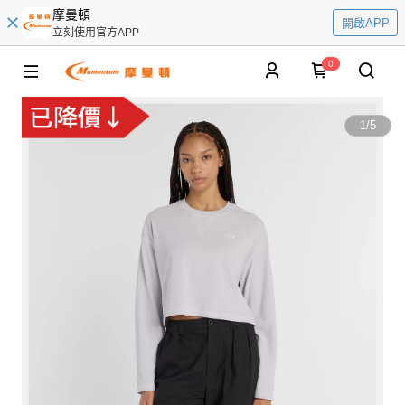
摩曼頓
開啟APP
立刻使用官方APP
0
1
/
5