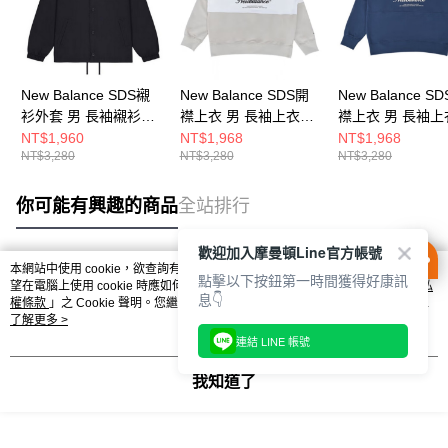
New Balance SDS襯
New Balance SDS開
New Balance S
衫外套 男 長袖襯衫
襟上衣 男 長袖上衣
襟上衣 男 長袖上
AMJ53317BK-F
NCF31081BEI-F
NCF31081NV-F
NT$1,960
NT$1,968
NT$1,968
NT$3,280
NT$3,280
NT$3,280
你可能有興趣的商品
全站排行
歡迎加入摩曼頓Line官方帳號
本網站中使用 cookie，欲查詢有關本網站使用 cookie 方式之詳情，及若您不希
點擊以下按鈕第一時間獲得好康訊
熱門標籤
望在電腦上使用 cookie 時應如何變更電腦的 cookie 設定，請參閱本網站「
隱私
息👇
權條款
」之 Cookie 聲明。您繼續使用本網站即表示您同意本公司得按本網站使
用條款之 Cookie 聲明使用 cookie。
了解更多 >
連結 LINE 帳號
我知道了