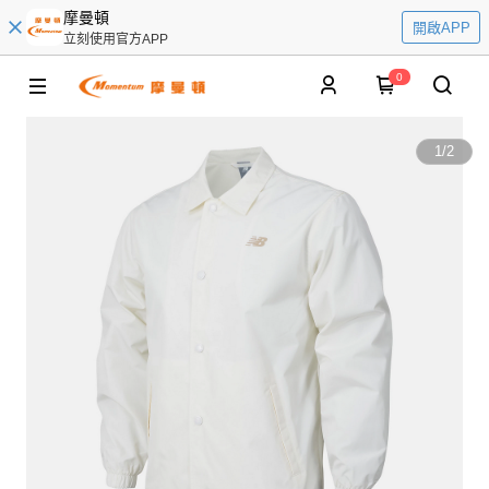
摩曼頓
開啟APP
立刻使用官方APP
0
1
/
2