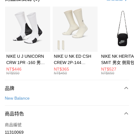
信用卡分期付款
3 期 0 利率 每期
NT$1,093
21家銀行
合作金庫商業銀行
第一商業銀行
LINE Pay
華南商業銀行
彰化商業銀行
Apple Pay
上海商業儲蓄銀行
台北富邦商業銀行
國泰世華商業銀行
兆豐國際商業銀行
悠遊付
臺灣中小企業銀行
台中商業銀行
NIKE U J UNICORN
NIKE U NK ED CSH
NIKE NK HERIT
匯豐（台灣）商業銀行
華泰商業銀行
CRW 1PR -160 男女
CREW 2P-144
SMIT 男女 側背
全盈+PAY
聯邦商業銀行
遠東國際商業銀行
中統襪 FZ3393100
EMBRDY 男女 短統襪
BA5871010
NT$446
NT$365
NT$527
元大商業銀行
永豐商業銀行
NT$550
NT$450
NT$650
AFTEE先享後付
FZ3073133
玉山商業銀行
星展（台灣）商業銀行
相關說明
台新國際商業銀行
中國信託商業銀行
品牌
【關於「AFTEE先享後付」】
台灣樂天信用卡公司
AFTEE先享後付是「在收到商品之後才付款」的支付方式。 讓您購物簡單
運送方式
New Balance
便利好安心！
１．簡單：不需註冊會員、不需綁卡、不需儲值。
7-11取貨(快速到店)
２．便利：只要手機號碼，簡訊認證，即可結帳。
商品特色
每筆NT$100，滿NT$1,500(含以上)免運費
３．安心：先確認商品／服務後，再付款。
商品編號
宅配
【「AFTEE先享後付」結帳流程】
１．於結帳方式選擇「AFTEE先享後付」後，將跳轉至「AFTEE先享後付」
11310069
每筆NT$100，滿NT$1,500(含以上)免運費