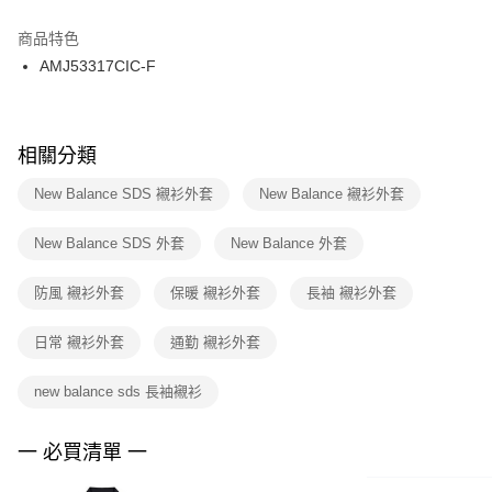
結帳頁面，進行簡訊認證並確認金額後，即可完成結帳。
２．訂單成立數日內，您將收到繳費通知簡訊。
商品特色
付款後門市自取
３．收到繳費通知簡訊後14天內，點擊此簡訊中的連結，可透過四大超商／
AMJ53317CIC-F
每筆NT$100，滿NT$1,500(含以上)免運費
ATM／網路銀行／等多元方式進行付款，方視為交易完成。
※ 請注意：結帳手續完成當下不需立刻繳費，但若您需要取消訂單，請聯絡
購買商品的店家。未經商家同意取消之訂單仍視為有效，需透過AFTEE先享
後付繳納相關費用。
※ 交易是否成功請以「AFTEE先享後付 」之結帳頁面顯示為準，若有關於
相關分類
是否繳費成功／繳費後需取消欲退款等相關疑問，請聯繫「AFTEE先享後付
客戶支援中心」
https://netprotections.freshdesk.com/support/home
New Balance SDS 襯衫外套
New Balance 襯衫外套
【注意事項】
New Balance SDS 外套
New Balance 外套
１．透過由恩沛科技股份有限公司提供之「AFTEE先享後付」服務完成之交
易，需依本服務之必要範圍內提供個人資料，並將交易相關給付款項請求債
權轉讓予恩沛科技股份有限公司。
防風 襯衫外套
保暖 襯衫外套
長袖 襯衫外套
２．關於個人資料處理事宜，請瀏覽以下網址：
https://aftee.tw/terms/#terms3
日常 襯衫外套
通勤 襯衫外套
３．未成年的使用者請事先徵得法定代理人或監護人之同意方可使用
「AFTEE先享後付」，若未經同意申辦者引起之損失，本公司不負相關責
任。
new balance sds 長袖襯衫
４．使用「AFTEE先享後付」時，將依據個別帳號之用戶狀況，依本公司即
時審查核予不同之上限額度；若仍有額度不足之情形，本公司將視審查結果
請求用戶進行身份認證。
一 必買清單 一
５．嚴禁一人註冊多個帳號或使用他人資訊註冊。若發現惡意使用之情形，
恩沛科技股份有限公司將有權停止該用戶之使用額度並採取法律行動。