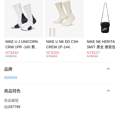
信用卡分期付款
3 期 0 利率 每期
NT$430
21家銀行
合作金庫商業銀行
第一商業銀行
LINE Pay
華南商業銀行
彰化商業銀行
Apple Pay
上海商業儲蓄銀行
台北富邦商業銀行
國泰世華商業銀行
兆豐國際商業銀行
悠遊付
臺灣中小企業銀行
台中商業銀行
NIKE U J UNICORN
NIKE U NK ED CSH
NIKE NK HERIT
匯豐（台灣）商業銀行
華泰商業銀行
CRW 1PR -160 男女
CREW 2P-144
SMIT 男女 側背
全盈+PAY
聯邦商業銀行
遠東國際商業銀行
中統襪 FZ3393100
EMBRDY 男女 短統襪
BA5871010
NT$446
NT$365
NT$527
元大商業銀行
永豐商業銀行
NT$550
NT$450
NT$650
AFTEE先享後付
FZ3073133
玉山商業銀行
星展（台灣）商業銀行
相關說明
台新國際商業銀行
中國信託商業銀行
品牌
【關於「AFTEE先享後付」】
台灣樂天信用卡公司
AFTEE先享後付是「在收到商品之後才付款」的支付方式。 讓您購物簡單
運送方式
ADIDAS
便利好安心！
１．簡單：不需註冊會員、不需綁卡、不需儲值。
7-11取貨(快速到店)
２．便利：只要手機號碼，簡訊認證，即可結帳。
商品特色
每筆NT$100，滿NT$1,500(含以上)免運費
３．安心：先確認商品／服務後，再付款。
商品編號
宅配
【「AFTEE先享後付」結帳流程】
１．於結帳方式選擇「AFTEE先享後付」後，將跳轉至「AFTEE先享後付」
11297799
每筆NT$100，滿NT$1,500(含以上)免運費
結帳頁面，進行簡訊認證並確認金額後，即可完成結帳。