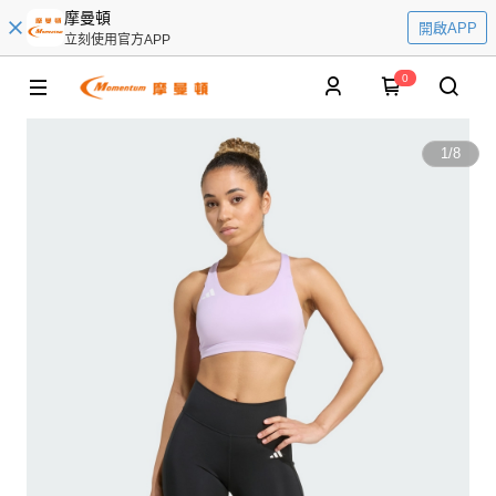
摩曼頓
開啟APP
立刻使用官方APP
0
1
/
8