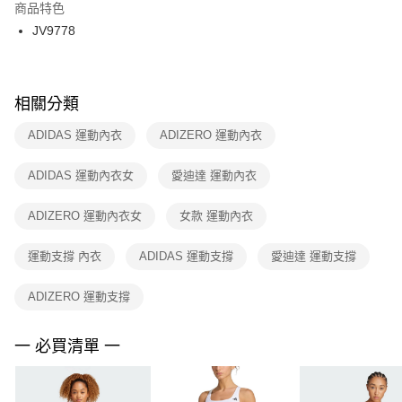
２．訂單成立數日內，您將收到繳費通知簡訊。
商品特色
付款後門市自取
３．收到繳費通知簡訊後14天內，點擊此簡訊中的連結，可透過四大超商／
JV9778
每筆NT$100，滿NT$1,500(含以上)免運費
ATM／網路銀行／等多元方式進行付款，方視為交易完成。
※ 請注意：結帳手續完成當下不需立刻繳費，但若您需要取消訂單，請聯絡
購買商品的店家。未經商家同意取消之訂單仍視為有效，需透過AFTEE先享
後付繳納相關費用。
※ 交易是否成功請以「AFTEE先享後付 」之結帳頁面顯示為準，若有關於
相關分類
是否繳費成功／繳費後需取消欲退款等相關疑問，請聯繫「AFTEE先享後付
客戶支援中心」
https://netprotections.freshdesk.com/support/home
ADIDAS 運動內衣
ADIZERO 運動內衣
【注意事項】
ADIDAS 運動內衣女
愛迪達 運動內衣
１．透過由恩沛科技股份有限公司提供之「AFTEE先享後付」服務完成之交
易，需依本服務之必要範圍內提供個人資料，並將交易相關給付款項請求債
權轉讓予恩沛科技股份有限公司。
ADIZERO 運動內衣女
女款 運動內衣
２．關於個人資料處理事宜，請瀏覽以下網址：
https://aftee.tw/terms/#terms3
運動支撐 內衣
ADIDAS 運動支撐
愛迪達 運動支撐
３．未成年的使用者請事先徵得法定代理人或監護人之同意方可使用
「AFTEE先享後付」，若未經同意申辦者引起之損失，本公司不負相關責
任。
ADIZERO 運動支撐
４．使用「AFTEE先享後付」時，將依據個別帳號之用戶狀況，依本公司即
時審查核予不同之上限額度；若仍有額度不足之情形，本公司將視審查結果
請求用戶進行身份認證。
一 必買清單 一
５．嚴禁一人註冊多個帳號或使用他人資訊註冊。若發現惡意使用之情形，
恩沛科技股份有限公司將有權停止該用戶之使用額度並採取法律行動。