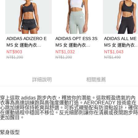
ADIDAS ADIZERO E
ADIDAS OPT ESS 3S
ADIDAS ALL ME
MS 女 運動內衣
MS 女 運動內衣
MS 女 運動內衣
IT6708
KA4703
JL5491
NT$903
NT$1,032
NT$1,043
NT$1,290
NT$1,290
NT$1,490
詳細說明
相關推薦
穿上這款 adidas 跑步內衣，釋放你的潛能。這款輕盈透氣的內
衣專為高速訓練跑與高強度運動打造。AEROREADY 技術能在
心跳加速時保持乾爽與舒適。可拆式襯墊配有防滑點設計，確保
在運動過程中穩固不移位。反光細節則讓你在清晨或夜間跑步時
更加醒目。
緊身版型