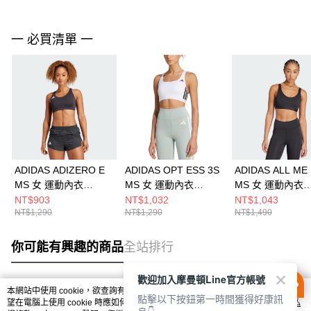
一 必買清單 一
ADIDAS ADIZERO E
ADIDAS OPT ESS 3S
ADIDAS ALL ME
MS 女 運動內衣
MS 女 運動內衣
MS 女 運動內衣
IT6708
KA4703
JL5491
NT$903
NT$1,032
NT$1,043
NT$1,290
NT$1,290
NT$1,490
你可能有興趣的商品
全站排行
歡迎加入摩曼頓Line官方帳號
本網站中使用 cookie，欲查詢有關本網站使用 cookie 方式之詳情，及若您不希
點擊以下按鈕第一時間獲得好康訊
熱門標籤
望在電腦上使用 cookie 時應如何變更電腦的 cookie 設定，請參閱本網站「
隱私