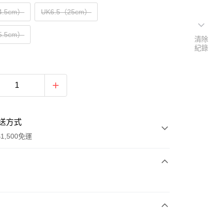
4.5cm）
UK6.5（25cm）
5.5cm）
清除
紀錄
送方式
1,500免運
次付款
期付款
0 利率 每期
NT$1,296
21家銀行