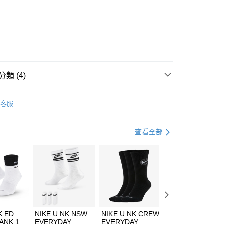
庫商業銀行
第一商業銀行
業銀行
彰化商業銀行
業儲蓄銀行
台北富邦商業銀行
華商業銀行
兆豐國際商業銀行
8
小企業銀行
台中商業銀行
台灣）商業銀行
華泰商業銀行
業銀行
遠東國際商業銀行
類 (4)
業銀行
永豐商業銀行
享後付
業銀行
星展（台灣）商業銀行
IDAS
全系列鞋款
客服
際商業銀行
中國信託商業銀行
FTEE先享後付」】
鞋類
休閒鞋
天信用卡公司
先享後付是「在收到商品之後才付款」的支付方式。 讓您購物簡單
心！
休閒戶外
鞋
查看全部
：不需註冊會員、不需綁卡、不需儲值。
：只要手機號碼，簡訊認證，即可結帳。
春日輕出走｜休閒鞋 4折起
(快速到店)
：先確認商品／服務後，再付款。
00，滿NT$1,500(含以上)免運費
EE先享後付」結帳流程】
方式選擇「AFTEE先享後付」後，將跳轉至「AFTEE先享後
頁面，進行簡訊認證並確認金額後，即可完成結帳。
00，滿NT$1,500(含以上)免運費
成立數日內，您將收到繳費通知簡訊。
費通知簡訊後14天內，點擊此簡訊中的連結，可透過四大超商
市自取
K ED
NIKE U NK NSW
NIKE U NK CREW
NIKE U NK
網路銀行／等多元方式進行付款，方視為交易完成。
ANK 1P
EVERYDAY
EVERYDAY
EVERYDAY LTW