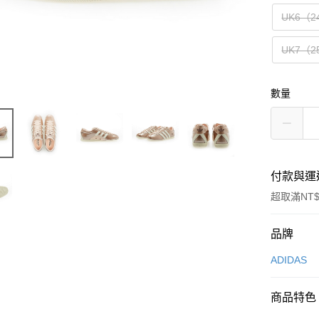
UK6（2
UK7（2
數量
付款與運
超取滿NT$
付款方式
品牌
信用卡一
ADIDAS
信用卡分
商品特色
3 期 