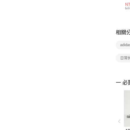
1P
NT
統
NT
相關
adid
日常
一 必