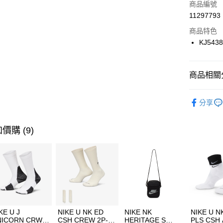
商品編號
合作金
LINE Pay
11297793
華南商
Apple Pay
上海商
商品特色
國泰世
KJ543
悠遊付
臺灣中
匯豐（
全盈+PAY
聯邦商
商品相關分
元大商
AFTEE先
玉山商
品牌
AD
相關說明
分享
台新國
【關於「A
女性商品
台灣樂
AFTEE
便利好安
運動類型
運送方式
價購 (9)
１．簡單
２．便利
促銷活動
7-11取貨
３．安心
每筆NT$1
【「AFT
宅配
１．於結帳
付」結帳
每筆NT$1
２．訂單
３．收到繳
付款後門
KE U J
NIKE U NK ED
NIKE NK
NIKE U N
／ATM／
NICORN CRW
CSH CREW 2P-
HERITAGE S
PLS CSH 