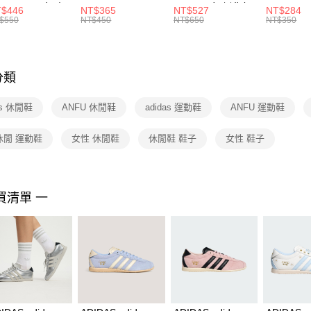
每筆NT$1
※ 請注意
R -160 男女 中
144 EMBRDY 男
SMIT 男女 側背包
144 DBL
$446
NT$365
NT$527
NT$284
絡購買商品
襪 FZ3393100
女 短統襪
BA5871010
襪 DH405
$550
NT$450
NT$650
NT$350
先享後付
FZ3073133
※ 交易是
是否繳費成
付客戶支
分類
【注意事
１．透過由
as 休閒鞋
ANFU 休閒鞋
adidas 運動鞋
ANFU 運動鞋
交易，需
求債權轉
２．關於
休閒 運動鞋
女性 休閒鞋
休閒鞋 鞋子
女性 鞋子
https://aft
３．未成
「AFTE
任。
買清單 一
４．使用「
即時審查
結果請求
５．嚴禁
形，恩沛
動。