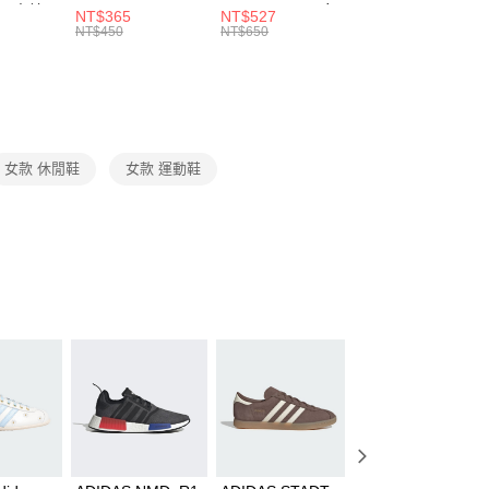
00，滿NT$1,500(含以上)免運費
：結帳手續完成當下不需立刻繳費，但若您需要取消訂單，請聯
 男 中統
ESSENTIAL CR
BBALL 3PR 男女
ANKLE 3PR 男女
NT$365
NT$527
NT$365
的店家。未經商家同意取消之訂單仍視為有效，需透過AFTEE
8104
男女 短統襪
長統襪
踝襪 SX7677010
NT$450
NT$650
NT$450
繳納相關費用。
DX5089103
DA2123010
否成功請以「AFTEE先享後付 」之結帳頁面顯示為準，若有關於
功／繳費後需取消欲退款等相關疑問，請聯繫「AFTEE先享後
援中心」
https://netprotections.freshdesk.com/support/home
項】
恩沛科技股份有限公司提供之「AFTEE先享後付」服務完成之
女款 休閒鞋
女款 運動鞋
依本服務之必要範圍內提供個人資料，並將交易相關給付款項請
讓予恩沛科技股份有限公司。
個人資料處理事宜，請瀏覽以下網址：
ee.tw/terms/#terms3
年的使用者請事先徵得法定代理人或監護人之同意方可使用
E先享後付」，若未經同意申辦者引起之損失，本公司不負相關責
AFTEE先享後付」時，將依據個別帳號之用戶狀況，依本公司
核予不同之上限額度；若仍有額度不足之情形，本公司將視審查
用戶進行身份認證。
一人註冊多個帳號或使用他人資訊註冊。若發現惡意使用之情
科技股份有限公司將有權停止該用戶之使用額度並採取法律行