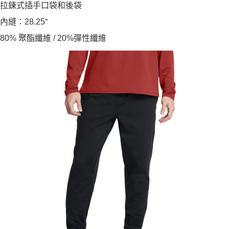
拉鍊式插手口袋和後袋
內縫：28.25“
80% 聚酯纖維 / 20%彈性纖維