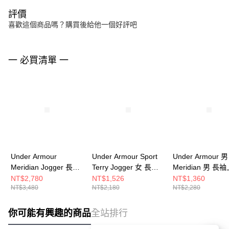
評價
喜歡這個商品嗎？購買後給他一個好評吧
一 必買清單 一
Under Armour
Under Armour Sport
Under Armour 男
Meridian Jogger 長褲
Terry Jogger 女 長褲
Meridian 男 長
男 1386978-069
6011020-001
1386975-465
NT$2,780
NT$1,526
NT$1,360
NT$3,480
NT$2,180
NT$2,280
你可能有興趣的商品
全站排行