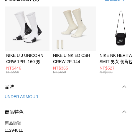
信用卡分期付款
3 期 0 利率 每期
NT$1,160
21家銀行
合作金庫商業銀行
第一商業銀行
LINE Pay
華南商業銀行
彰化商業銀行
Apple Pay
上海商業儲蓄銀行
台北富邦商業銀行
國泰世華商業銀行
兆豐國際商業銀行
悠遊付
臺灣中小企業銀行
台中商業銀行
NIKE U J UNICORN
NIKE U NK ED CSH
NIKE NK HERIT
匯豐（台灣）商業銀行
華泰商業銀行
CRW 1PR -160 男女
CREW 2P-144
SMIT 男女 側背
全盈+PAY
聯邦商業銀行
遠東國際商業銀行
中統襪 FZ3393100
EMBRDY 男女 短統襪
BA5871010
NT$446
NT$365
NT$527
元大商業銀行
永豐商業銀行
NT$550
NT$450
NT$650
AFTEE先享後付
FZ3073133
玉山商業銀行
星展（台灣）商業銀行
相關說明
台新國際商業銀行
中國信託商業銀行
品牌
【關於「AFTEE先享後付」】
台灣樂天信用卡公司
AFTEE先享後付是「在收到商品之後才付款」的支付方式。 讓您購物簡單
運送方式
UNDER ARMOUR
便利好安心！
１．簡單：不需註冊會員、不需綁卡、不需儲值。
7-11取貨(快速到店)
２．便利：只要手機號碼，簡訊認證，即可結帳。
商品特色
每筆NT$100，滿NT$1,500(含以上)免運費
３．安心：先確認商品／服務後，再付款。
商品編號
宅配
【「AFTEE先享後付」結帳流程】
１．於結帳方式選擇「AFTEE先享後付」後，將跳轉至「AFTEE先享後付」
11294811
每筆NT$100，滿NT$1,500(含以上)免運費