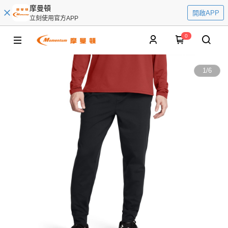
摩曼頓
開啟APP
立刻使用官方APP
0
1
/
6