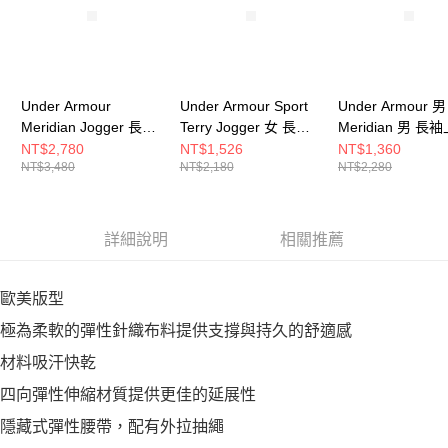
Under Armour
Under Armour Sport
Under Armour 男
Meridian Jogger 長褲
Terry Jogger 女 長褲
Meridian 男 長
男 1386978-069
6011020-001
1386975-465
NT$2,780
NT$1,526
NT$1,360
NT$3,480
NT$2,180
NT$2,280
詳細說明
相關推薦
歐美版型
極為柔軟的彈性針織布料提供支撐與持久的舒適感
材料吸汗快乾
四向彈性伸縮材質提供更佳的延展性
隱藏式彈性腰帶，配有外拉抽繩