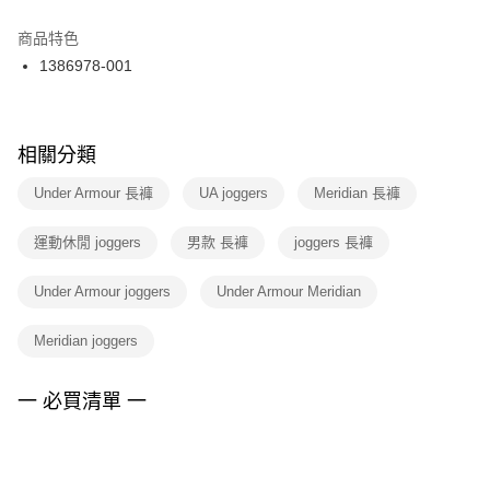
結帳頁面，進行簡訊認證並確認金額後，即可完成結帳。
２．訂單成立數日內，您將收到繳費通知簡訊。
商品特色
付款後門市自取
３．收到繳費通知簡訊後14天內，點擊此簡訊中的連結，可透過四大超商／
1386978-001
每筆NT$100，滿NT$1,500(含以上)免運費
ATM／網路銀行／等多元方式進行付款，方視為交易完成。
※ 請注意：結帳手續完成當下不需立刻繳費，但若您需要取消訂單，請聯絡
購買商品的店家。未經商家同意取消之訂單仍視為有效，需透過AFTEE先享
後付繳納相關費用。
※ 交易是否成功請以「AFTEE先享後付 」之結帳頁面顯示為準，若有關於
相關分類
是否繳費成功／繳費後需取消欲退款等相關疑問，請聯繫「AFTEE先享後付
客戶支援中心」
https://netprotections.freshdesk.com/support/home
Under Armour 長褲
UA joggers
Meridian 長褲
【注意事項】
運動休閒 joggers
男款 長褲
joggers 長褲
１．透過由恩沛科技股份有限公司提供之「AFTEE先享後付」服務完成之交
易，需依本服務之必要範圍內提供個人資料，並將交易相關給付款項請求債
權轉讓予恩沛科技股份有限公司。
Under Armour joggers
Under Armour Meridian
２．關於個人資料處理事宜，請瀏覽以下網址：
https://aftee.tw/terms/#terms3
Meridian joggers
３．未成年的使用者請事先徵得法定代理人或監護人之同意方可使用
「AFTEE先享後付」，若未經同意申辦者引起之損失，本公司不負相關責
任。
一 必買清單 一
４．使用「AFTEE先享後付」時，將依據個別帳號之用戶狀況，依本公司即
時審查核予不同之上限額度；若仍有額度不足之情形，本公司將視審查結果
請求用戶進行身份認證。
５．嚴禁一人註冊多個帳號或使用他人資訊註冊。若發現惡意使用之情形，
恩沛科技股份有限公司將有權停止該用戶之使用額度並採取法律行動。