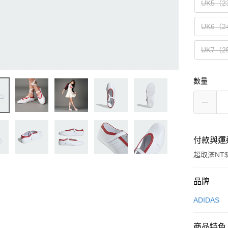
UK5（2
UK6（2
UK7（2
數量
付款與運
超取滿NT$
付款方式
品牌
信用卡一
ADIDAS
信用卡分
商品特色