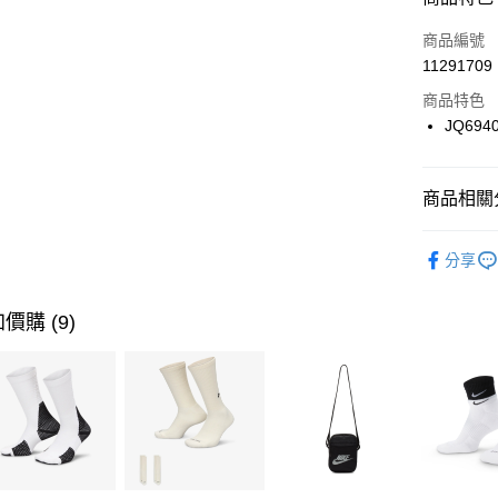
3 期 
商品編號
合作金
LINE Pay
11291709
華南商
Apple Pay
上海商
商品特色
國泰世
JQ694
悠遊付
臺灣中
匯豐（
全盈+PAY
聯邦商
商品相關分
元大商
AFTEE先
玉山商
品牌
AD
相關說明
分享
台新國
【關於「A
女性商品
台灣樂
AFTEE
便利好安
運動類型
運送方式
價購 (9)
１．簡單
２．便利
7-11取貨
３．安心
每筆NT$1
【「AFT
宅配
１．於結帳
付」結帳
每筆NT$1
２．訂單
３．收到繳