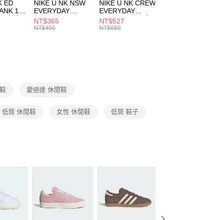
市自取
K ED
NIKE U NK NSW
NIKE U NK CREW
NIKE U NK
網路銀行／等多元方式進行付款，方視為交易完成。
ANK 1P
EVERYDAY
EVERYDAY
EVERYDAY LTW
00，滿NT$1,500(含以上)免運費
：結帳手續完成當下不需立刻繳費，但若您需要取消訂單，請聯
 男 中統
ESSENTIAL CR
BBALL 3PR 男女
ANKLE 3PR 男女
NT$365
NT$527
NT$365
的店家。未經商家同意取消之訂單仍視為有效，需透過AFTEE
8104
男女 短統襪
長統襪
踝襪 SX7677010
NT$450
NT$650
NT$450
繳納相關費用。
DX5089103
DA2123010
否成功請以「AFTEE先享後付 」之結帳頁面顯示為準，若有關於
功／繳費後需取消欲退款等相關疑問，請聯繫「AFTEE先享後
援中心」
https://netprotections.freshdesk.com/support/home
項】
恩沛科技股份有限公司提供之「AFTEE先享後付」服務完成之
閒鞋
愛迪達 休閒鞋
依本服務之必要範圍內提供個人資料，並將交易相關給付款項請
讓予恩沛科技股份有限公司。
個人資料處理事宜，請瀏覽以下網址：
低筒 休閒鞋
女性 休閒鞋
低筒 鞋子
ee.tw/terms/#terms3
年的使用者請事先徵得法定代理人或監護人之同意方可使用
E先享後付」，若未經同意申辦者引起之損失，本公司不負相關責
AFTEE先享後付」時，將依據個別帳號之用戶狀況，依本公司
核予不同之上限額度；若仍有額度不足之情形，本公司將視審查
用戶進行身份認證。
一人註冊多個帳號或使用他人資訊註冊。若發現惡意使用之情
科技股份有限公司將有權停止該用戶之使用額度並採取法律行