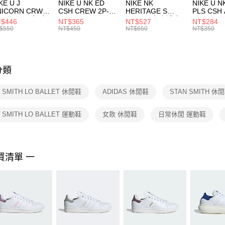
付款後門
KE U J
NIKE U NK ED
NIKE NK
NIKE U N
／ATM／
NICORN CRW
CSH CREW 2P-
HERITAGE S
PLS CSH 
每筆NT$1
※ 請注意
R -160 男女 中
144 EMBRDY 男
SMIT 男女 側背包
144 DBL
$446
NT$365
NT$527
NT$284
絡購買商品
襪 FZ3393100
女 短統襪
BA5871010
襪 DH405
$550
NT$450
NT$650
NT$350
先享後付
FZ3073133
※ 交易是
是否繳費成
付客戶支
分類
【注意事
１．透過由
 SMITH LO BALLET 休閒鞋
ADIDAS 休閒鞋
STAN SMITH 休
交易，需
求債權轉
２．關於
 SMITH LO BALLET 運動鞋
女款 休閒鞋
日常休閒 運動鞋
https://aft
３．未成
「AFTE
任。
買清單 一
４．使用「
即時審查
結果請求
５．嚴禁
形，恩沛
動。