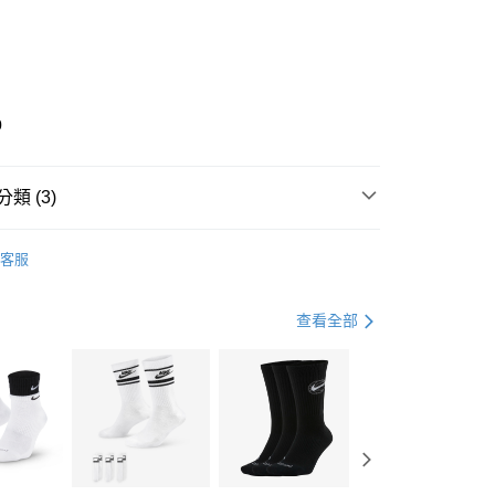
0 利率 每期
NT$1,230
21家銀行
庫商業銀行
第一商業銀行
業銀行
彰化商業銀行
業儲蓄銀行
台北富邦商業銀行
華商業銀行
兆豐國際商業銀行
0
小企業銀行
台中商業銀行
台灣）商業銀行
華泰商業銀行
業銀行
遠東國際商業銀行
類 (3)
業銀行
永豐商業銀行
享後付
業銀行
星展（台灣）商業銀行
IDAS
全系列鞋款
客服
際商業銀行
中國信託商業銀行
FTEE先享後付」】
鞋類
休閒鞋
天信用卡公司
先享後付是「在收到商品之後才付款」的支付方式。 讓您購物簡單
心！
休閒戶外
鞋
查看全部
：不需註冊會員、不需綁卡、不需儲值。
：只要手機號碼，簡訊認證，即可結帳。
(快速到店)
：先確認商品／服務後，再付款。
00，滿NT$1,500(含以上)免運費
EE先享後付」結帳流程】
方式選擇「AFTEE先享後付」後，將跳轉至「AFTEE先享後
頁面，進行簡訊認證並確認金額後，即可完成結帳。
00，滿NT$1,500(含以上)免運費
成立數日內，您將收到繳費通知簡訊。
費通知簡訊後14天內，點擊此簡訊中的連結，可透過四大超商