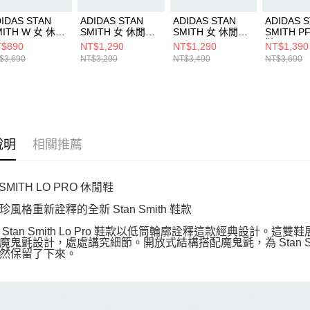
IDAS STAN
ADIDAS STAN
ADIDAS STAN
ADIDAS 
MITH W 女 休閒
SMITH 女 休閒鞋
SMITH 女 休閒鞋
SMITH P
IE9647
ID5781
IF6994
鞋 IE0451
$890
NT$1,290
NT$1,290
NT$1,390
$3,690
NT$3,290
NT$3,490
NT$3,690
說明
相關推薦
 SMITH LO PRO 休閒鞋
風格重新詮釋的全新 Stan Smith 鞋款
das Stan Smith Lo Pro 鞋款以低筒輪廓詮釋這款經典設
魔鬼氈設計，處處講究細節。開放式結構搭配魔鬼氈，為 Stan 
然保留了下來。