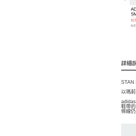
AD
S
鞋 
NT
NT
詳細
STAN
以瑪莉珍
adi
鞋帶的
條線仍