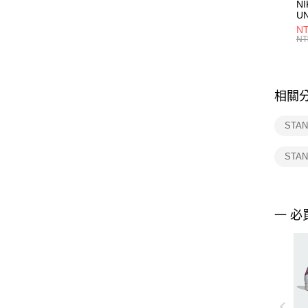
NI
U
1P
NT
統
NT
相關
STAN
STAN
一 必