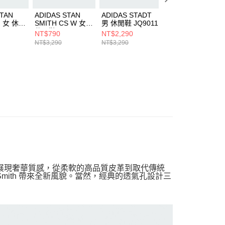
STAN
ADIDAS STAN
ADIDAS STADT
ADIDAS STADT
F 女 休閒
SMITH CS W 女
男 休閒鞋 JQ9011
男 休閒鞋 JQ900
休閒鞋 IG0345
NT$790
NT$2,290
NT$2,290
NT$3,290
NT$3,290
NT$3,290
計。這雙鞋展現奢華質感，從柔軟的高品質皮革到取代傳統
Smith 帶來全新風貌。當然，經典的透氣孔設計三