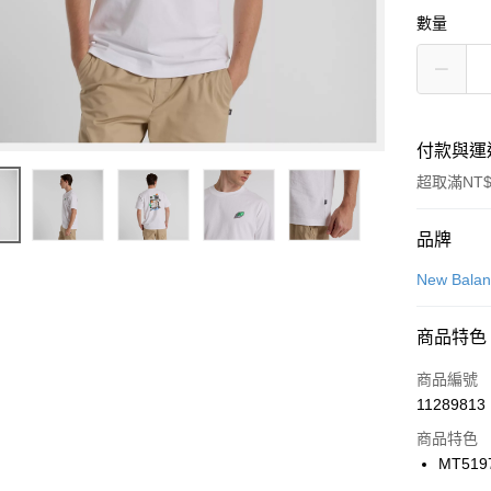
數量
付款與運
超取滿NT$
付款方式
品牌
信用卡一
New Bala
信用卡分
商品特色
3 期 
商品編號
合作金
LINE Pay
11289813
華南商
Apple Pay
上海商
商品特色
國泰世
MT519
悠遊付
臺灣中