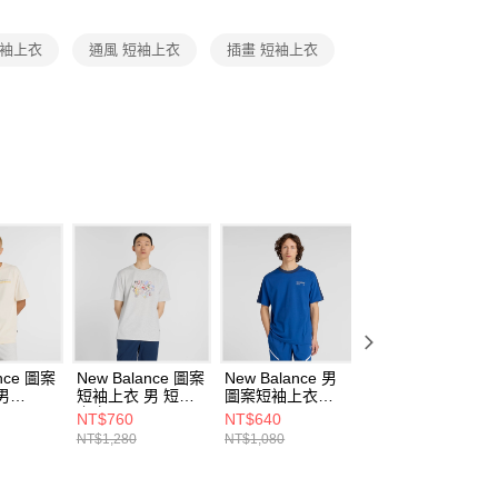
項】
恩沛科技股份有限公司提供之「AFTEE先享後付」服務完成之
短袖上衣
通風 短袖上衣
插畫 短袖上衣
依本服務之必要範圍內提供個人資料，並將交易相關給付款項請
讓予恩沛科技股份有限公司。
個人資料處理事宜，請瀏覽以下網址：
ee.tw/terms/#terms3
年的使用者請事先徵得法定代理人或監護人之同意方可使用
E先享後付」，若未經同意申辦者引起之損失，本公司不負相關責
AFTEE先享後付」時，將依據個別帳號之用戶狀況，依本公司
核予不同之上限額度；若仍有額度不足之情形，本公司將視審查
用戶進行身份認證。
一人註冊多個帳號或使用他人資訊註冊。若發現惡意使用之情
科技股份有限公司將有權停止該用戶之使用額度並採取法律行
ance 圖案
New Balance 圖案
New Balance 男
New Balance 圖
男
短袖上衣 男 短袖
圖案短袖上衣
短袖上衣 男
PEF-F
上衣
MT53501GAB-F
MT53949WT-F
NT$760
NT$640
NT$640
MT53905AHH-F
NT$1,280
NT$1,080
NT$1,080