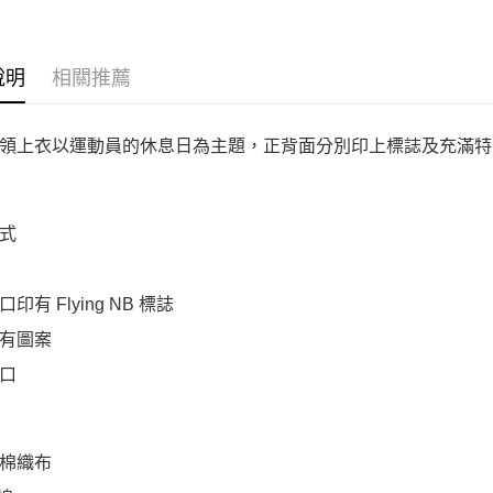
說明
相關推薦
領上衣以運動員的休息日為主題，正背面分別印上標誌及充滿特
式
印有 Flying NB 標誌
有圖案
口
棉織布