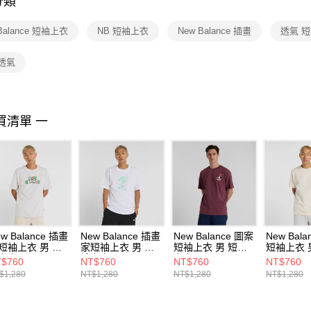
分類
【注意事
１．透過由
Balance 短袖上衣
NB 短袖上衣
New Balance 插畫
透氣 
交易，需
求債權轉
２．關於
透氣
https://aft
３．未成
「AFTE
任。
買清單 一
４．使用「
即時審查
結果請求
５．嚴禁
形，恩沛
動。
w Balance 插畫
New Balance 插畫
New Balance 圖案
New Bal
短袖上衣 男 短
家短袖上衣 男 短
短袖上衣 男 短袖
短袖上衣 
上衣
袖上衣
上衣
MT53900
$760
NT$760
NT$760
NT$760
T51984AHH-F
MT51978WT-F
MT51934FDP-F
$1,280
NT$1,280
NT$1,280
NT$1,280