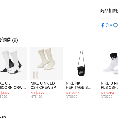
匯豐（
全盈+PAY
聯邦商
商品相關分
元大商
AFTEE先
玉山商
品牌
Ne
相關說明
分享
台新國
【關於「A
男性商品
台灣樂
AFTEE
便利好安
運動類型
運送方式
價購 (9)
１．簡單
２．便利
促銷活動
7-11取貨
３．安心
每筆NT$1
【「AFT
宅配
１．於結帳
付」結帳
每筆NT$1
２．訂單
３．收到繳
付款後門
KE U J
NIKE U NK ED
NIKE NK
NIKE U N
／ATM／
NICORN CRW
CSH CREW 2P-
HERITAGE S
PLS CSH 
每筆NT$1
※ 請注意
R -160 男女 中
144 EMBRDY 男
SMIT 男女 側背包
144 DBL
$446
NT$365
NT$527
NT$284
絡購買商品
襪 FZ3393100
女 短統襪
BA5871010
襪 DH405
$550
NT$450
NT$650
NT$350
先享後付
FZ3073133
※ 交易是
是否繳費成
付客戶支