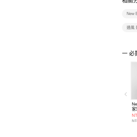
相關
New 
通風 
一 必
Ne
家
袖
NT
M
NT