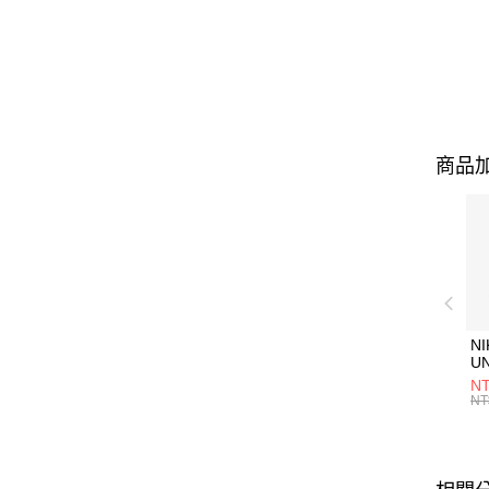
商品加
NI
U
1P
NT
統
NT