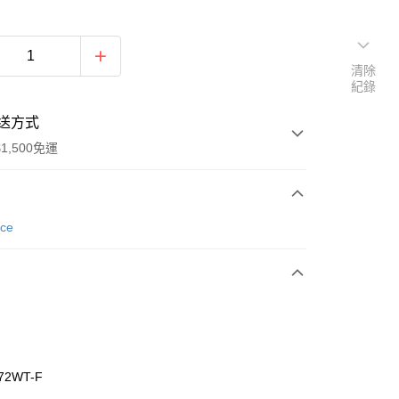
清除
紀錄
送方式
1,500免運
次付款
nce
期付款
0 利率 每期
NT$426
21家銀行
庫商業銀行
第一商業銀行
業銀行
彰化商業銀行
業儲蓄銀行
台北富邦商業銀行
華商業銀行
兆豐國際商業銀行
72WT-F
小企業銀行
台中商業銀行