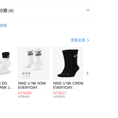
台灣）商業銀行
華泰商業銀行
業銀行
遠東國際商業銀行
類 (4)
業銀行
永豐商業銀行
享後付
業銀行
星展（台灣）商業銀行
w Balance
服飾
客服
際商業銀行
中國信託商業銀行
FTEE先享後付」】
上衣
短袖上衣
天信用卡公司
先享後付是「在收到商品之後才付款」的支付方式。 讓您購物簡單
心！
休閒戶外
服飾
查看全部
：不需註冊會員、不需綁卡、不需儲值。
：只要手機號碼，簡訊認證，即可結帳。
清爽穿搭｜短袖上衣4折起
(快速到店)
：先確認商品／服務後，再付款。
00，滿NT$1,500(含以上)免運費
EE先享後付」結帳流程】
方式選擇「AFTEE先享後付」後，將跳轉至「AFTEE先享後
頁面，進行簡訊認證並確認金額後，即可完成結帳。
00，滿NT$1,500(含以上)免運費
成立數日內，您將收到繳費通知簡訊。
費通知簡訊後14天內，點擊此簡訊中的連結，可透過四大超商
市自取
K ED
NIKE U NK NSW
NIKE U NK CREW
NIKE U NK
網路銀行／等多元方式進行付款，方視為交易完成。
ANK 1P
EVERYDAY
EVERYDAY
EVERYDAY LTW
00，滿NT$1,500(含以上)免運費
：結帳手續完成當下不需立刻繳費，但若您需要取消訂單，請聯
 男 中統
ESSENTIAL CR
BBALL 3PR 男女
ANKLE 3PR 男女
NT$365
NT$527
NT$365
的店家。未經商家同意取消之訂單仍視為有效，需透過AFTEE
8104
男女 短統襪
長統襪
踝襪 SX7677010
NT$450
NT$650
NT$450
繳納相關費用。
DX5089103
DA2123010
否成功請以「AFTEE先享後付 」之結帳頁面顯示為準，若有關於
功／繳費後需取消欲退款等相關疑問，請聯繫「AFTEE先享後
援中心」
https://netprotections.freshdesk.com/support/home