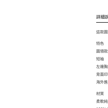
詳細
這款圓
特色
圓領款
短袖
左邊胸口
背面印
海外進
材質
柔軟純