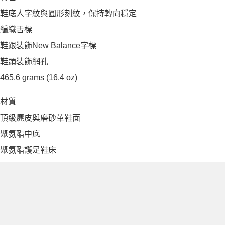
鞋底人字紋與圓形刻紋，保持轉向穩定
編織舌標
鞋跟裝飾New Balance字標
鞋頭裝飾網孔
465.6 grams (16.4 oz)
材質
頂級麂皮與磨砂革鞋面
聚氨酯中底
聚氨酯護足鞋床