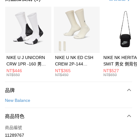
信用卡分期付款
3 期 0 利率 每期
NT$1,160
21家銀行
合作金庫商業銀行
第一商業銀行
LINE Pay
華南商業銀行
彰化商業銀行
Apple Pay
上海商業儲蓄銀行
台北富邦商業銀行
國泰世華商業銀行
兆豐國際商業銀行
悠遊付
臺灣中小企業銀行
台中商業銀行
NIKE U J UNICORN
NIKE U NK ED CSH
NIKE NK HERIT
匯豐（台灣）商業銀行
華泰商業銀行
CRW 1PR -160 男女
CREW 2P-144
SMIT 男女 側背
全盈+PAY
聯邦商業銀行
遠東國際商業銀行
中統襪 FZ3393100
EMBRDY 男女 短統襪
BA5871010
NT$446
NT$365
NT$527
元大商業銀行
永豐商業銀行
NT$550
NT$450
NT$650
AFTEE先享後付
FZ3073133
玉山商業銀行
星展（台灣）商業銀行
相關說明
台新國際商業銀行
中國信託商業銀行
品牌
【關於「AFTEE先享後付」】
台灣樂天信用卡公司
AFTEE先享後付是「在收到商品之後才付款」的支付方式。 讓您購物簡單
運送方式
New Balance
便利好安心！
１．簡單：不需註冊會員、不需綁卡、不需儲值。
7-11取貨(快速到店)
２．便利：只要手機號碼，簡訊認證，即可結帳。
商品特色
每筆NT$100，滿NT$1,500(含以上)免運費
３．安心：先確認商品／服務後，再付款。
商品編號
宅配
【「AFTEE先享後付」結帳流程】
１．於結帳方式選擇「AFTEE先享後付」後，將跳轉至「AFTEE先享後付」
11289767
每筆NT$100，滿NT$1,500(含以上)免運費