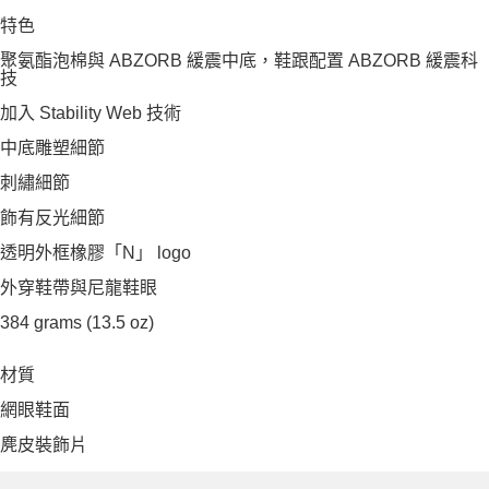
特色
聚氨酯泡棉與 ABZORB 緩震中底，鞋跟配置 ABZORB 緩震科
技
加入 Stability Web 技術
中底雕塑細節
刺繡細節
飾有反光細節
透明外框橡膠「N」 logo
外穿鞋帶與尼龍鞋眼
384 grams (13.5 oz)
材質
網眼鞋面
麂皮裝飾片