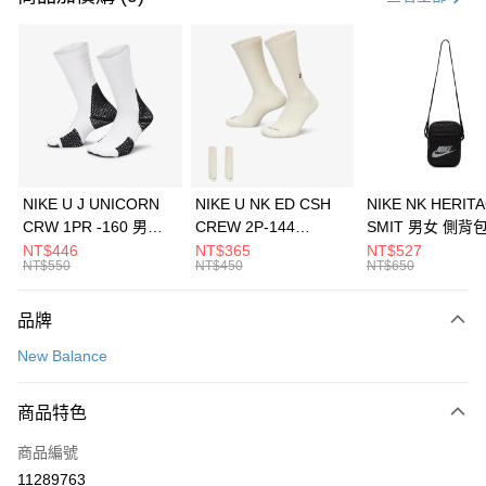
信用卡分期付款
3 期 0 利率 每期
NT$1,426
21家銀行
合作金庫商業銀行
第一商業銀行
LINE Pay
華南商業銀行
彰化商業銀行
Apple Pay
上海商業儲蓄銀行
台北富邦商業銀行
國泰世華商業銀行
兆豐國際商業銀行
悠遊付
臺灣中小企業銀行
台中商業銀行
NIKE U J UNICORN
NIKE U NK ED CSH
NIKE NK HERIT
匯豐（台灣）商業銀行
華泰商業銀行
CRW 1PR -160 男女
CREW 2P-144
SMIT 男女 側背
全盈+PAY
聯邦商業銀行
遠東國際商業銀行
中統襪 FZ3393100
EMBRDY 男女 短統襪
BA5871010
NT$446
NT$365
NT$527
元大商業銀行
永豐商業銀行
NT$550
NT$450
NT$650
AFTEE先享後付
FZ3073133
玉山商業銀行
星展（台灣）商業銀行
相關說明
台新國際商業銀行
中國信託商業銀行
品牌
【關於「AFTEE先享後付」】
台灣樂天信用卡公司
AFTEE先享後付是「在收到商品之後才付款」的支付方式。 讓您購物簡單
運送方式
New Balance
便利好安心！
１．簡單：不需註冊會員、不需綁卡、不需儲值。
7-11取貨(快速到店)
２．便利：只要手機號碼，簡訊認證，即可結帳。
商品特色
每筆NT$100，滿NT$1,500(含以上)免運費
３．安心：先確認商品／服務後，再付款。
商品編號
宅配
【「AFTEE先享後付」結帳流程】
１．於結帳方式選擇「AFTEE先享後付」後，將跳轉至「AFTEE先享後付」
11289763
每筆NT$100，滿NT$1,500(含以上)免運費