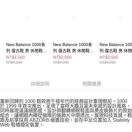
New Balance 1000系
New Balance 1000系
New Balance 10
列 復古鞋 男 休閒鞋
列 復古鞋 男 休閒鞋
列 復古鞋 男 休
M1000PSP-D
M1000EGR-D
M1000PSY-D
NT$2,560
NT$2,560
NT$2,560
NT$4,280
NT$4,280
NT$4,280
詳細說明
相關推薦
重新回歸的 1000 鞋款將千禧年代的經典設計重現眼前。1000
於 1999 年首次推出，呈現了當時大膽且富未來感的設計風格，
同時展現滿滿細節感。設計師翻轉網眼鞋面與麂皮裝飾片的原始
組合，讓網眼內襯從搶眼的裝飾片中間透出，展現科技質感。鞋
跟及前掌採用 ABZORB 緩震技術，並在中足位置加入 Stability
Web 鞋橋穩定裝置。