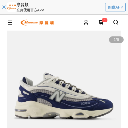
摩曼頓
開啟APP
立刻使用官方APP
0
1
/
6