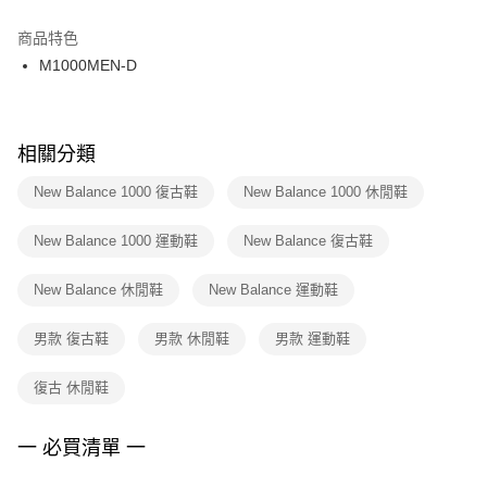
結帳頁面，進行簡訊認證並確認金額後，即可完成結帳。
２．訂單成立數日內，您將收到繳費通知簡訊。
商品特色
付款後門市自取
３．收到繳費通知簡訊後14天內，點擊此簡訊中的連結，可透過四大超商／
M1000MEN-D
每筆NT$100，滿NT$1,500(含以上)免運費
ATM／網路銀行／等多元方式進行付款，方視為交易完成。
※ 請注意：結帳手續完成當下不需立刻繳費，但若您需要取消訂單，請聯絡
購買商品的店家。未經商家同意取消之訂單仍視為有效，需透過AFTEE先享
後付繳納相關費用。
※ 交易是否成功請以「AFTEE先享後付 」之結帳頁面顯示為準，若有關於
相關分類
是否繳費成功／繳費後需取消欲退款等相關疑問，請聯繫「AFTEE先享後付
客戶支援中心」
https://netprotections.freshdesk.com/support/home
New Balance 1000 復古鞋
New Balance 1000 休閒鞋
【注意事項】
New Balance 1000 運動鞋
New Balance 復古鞋
１．透過由恩沛科技股份有限公司提供之「AFTEE先享後付」服務完成之交
易，需依本服務之必要範圍內提供個人資料，並將交易相關給付款項請求債
權轉讓予恩沛科技股份有限公司。
New Balance 休閒鞋
New Balance 運動鞋
２．關於個人資料處理事宜，請瀏覽以下網址：
https://aftee.tw/terms/#terms3
男款 復古鞋
男款 休閒鞋
男款 運動鞋
３．未成年的使用者請事先徵得法定代理人或監護人之同意方可使用
「AFTEE先享後付」，若未經同意申辦者引起之損失，本公司不負相關責
任。
復古 休閒鞋
４．使用「AFTEE先享後付」時，將依據個別帳號之用戶狀況，依本公司即
時審查核予不同之上限額度；若仍有額度不足之情形，本公司將視審查結果
請求用戶進行身份認證。
一 必買清單 一
５．嚴禁一人註冊多個帳號或使用他人資訊註冊。若發現惡意使用之情形，
恩沛科技股份有限公司將有權停止該用戶之使用額度並採取法律行動。