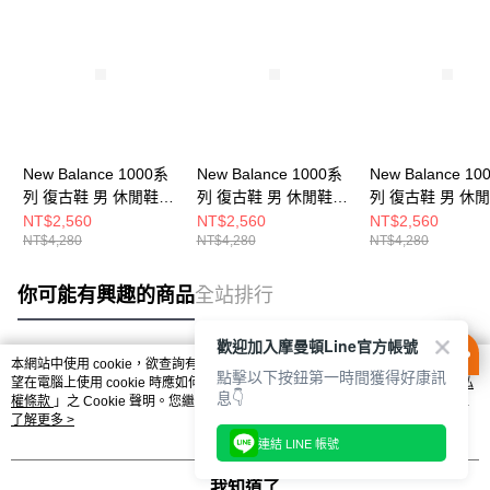
New Balance 1000系
New Balance 1000系
New Balance 10
列 復古鞋 男 休閒鞋
列 復古鞋 男 休閒鞋
列 復古鞋 男 休
M1000PSP-D
M1000EGR-D
M1000PSY-D
NT$2,560
NT$2,560
NT$2,560
NT$4,280
NT$4,280
NT$4,280
你可能有興趣的商品
全站排行
歡迎加入摩曼頓Line官方帳號
本網站中使用 cookie，欲查詢有關本網站使用 cookie 方式之詳情，及若您不希
點擊以下按鈕第一時間獲得好康訊
熱門標籤
望在電腦上使用 cookie 時應如何變更電腦的 cookie 設定，請參閱本網站「
隱私
息👇
權條款
」之 Cookie 聲明。您繼續使用本網站即表示您同意本公司得按本網站使
用條款之 Cookie 聲明使用 cookie。
了解更多 >
連結 LINE 帳號
我知道了