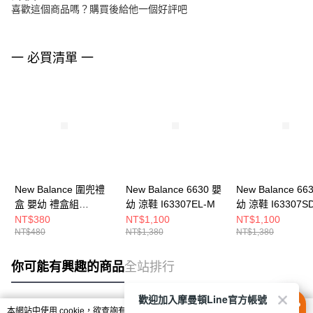
喜歡這個商品嗎？購買後給他一個好評吧
一 必買清單 一
New Balance 圍兜禮
New Balance 6630 嬰
New Balance 66
盒 嬰幼 禮盒組
幼 涼鞋 I63307EL-M
幼 涼鞋 I63307S
LAKB0105NNY-F
NT$380
NT$1,100
NT$1,100
NT$480
NT$1,380
NT$1,380
你可能有興趣的商品
全站排行
歡迎加入摩曼頓Line官方帳號
本網站中使用 cookie，欲查詢有關本網站使用 cookie 方式之詳情，及若您不希