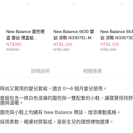
New Balance 圍兜禮
New Balance 6630 嬰
New Balance 66
盒 嬰幼 禮盒組
幼 涼鞋 I63307EL-M
幼 涼鞋 I63307S
LAKB0105NNY-F
NT$380
NT$1,100
NT$1,100
NT$480
NT$1,380
NT$1,380
詳細說明
相關推薦
時尚又實用的嬰兒套組，適合 0～6 個月嬰兒使用。
套組包含一條白色滾邊的圍兜與一雙配套的小鞋，讓寶寶保持舒
適與溫暖。
圍兜與小鞋上均繡有 New Balance 標誌，增添運動風格。
採用柔軟、親膚材質製成，是新生兒的理想禮物選擇。