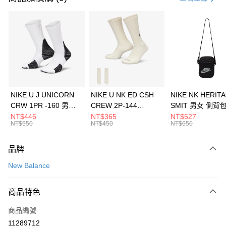
信用卡分期付款
3 期 0 利率 每期
NT$160
21家銀行
合作金庫商業銀行
第一商業銀行
LINE Pay
華南商業銀行
彰化商業銀行
Apple Pay
上海商業儲蓄銀行
台北富邦商業銀行
國泰世華商業銀行
兆豐國際商業銀行
悠遊付
臺灣中小企業銀行
台中商業銀行
NIKE U J UNICORN
NIKE U NK ED CSH
NIKE NK HERIT
匯豐（台灣）商業銀行
華泰商業銀行
CRW 1PR -160 男女
CREW 2P-144
SMIT 男女 側背
全盈+PAY
聯邦商業銀行
遠東國際商業銀行
中統襪 FZ3393100
EMBRDY 男女 短統襪
BA5871010
NT$446
NT$365
NT$527
元大商業銀行
永豐商業銀行
NT$550
NT$450
NT$650
AFTEE先享後付
FZ3073133
玉山商業銀行
星展（台灣）商業銀行
相關說明
台新國際商業銀行
中國信託商業銀行
品牌
【關於「AFTEE先享後付」】
台灣樂天信用卡公司
AFTEE先享後付是「在收到商品之後才付款」的支付方式。 讓您購物簡單
運送方式
New Balance
便利好安心！
１．簡單：不需註冊會員、不需綁卡、不需儲值。
7-11取貨(快速到店)
２．便利：只要手機號碼，簡訊認證，即可結帳。
商品特色
每筆NT$100，滿NT$1,500(含以上)免運費
３．安心：先確認商品／服務後，再付款。
商品編號
宅配
【「AFTEE先享後付」結帳流程】
１．於結帳方式選擇「AFTEE先享後付」後，將跳轉至「AFTEE先享後付」
11289712
每筆NT$100，滿NT$1,500(含以上)免運費