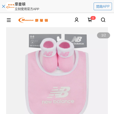
摩曼頓
開啟APP
立刻使用官方APP
0
1
/
2