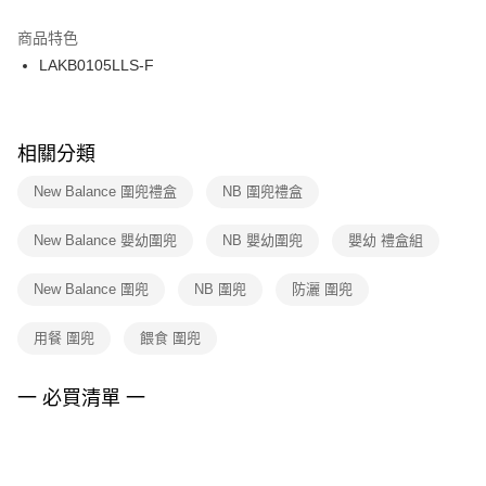
結帳頁面，進行簡訊認證並確認金額後，即可完成結帳。
２．訂單成立數日內，您將收到繳費通知簡訊。
商品特色
付款後門市自取
３．收到繳費通知簡訊後14天內，點擊此簡訊中的連結，可透過四大超商／
LAKB0105LLS-F
每筆NT$100，滿NT$1,500(含以上)免運費
ATM／網路銀行／等多元方式進行付款，方視為交易完成。
※ 請注意：結帳手續完成當下不需立刻繳費，但若您需要取消訂單，請聯絡
購買商品的店家。未經商家同意取消之訂單仍視為有效，需透過AFTEE先享
後付繳納相關費用。
※ 交易是否成功請以「AFTEE先享後付 」之結帳頁面顯示為準，若有關於
相關分類
是否繳費成功／繳費後需取消欲退款等相關疑問，請聯繫「AFTEE先享後付
客戶支援中心」
https://netprotections.freshdesk.com/support/home
New Balance 圍兜禮盒
NB 圍兜禮盒
【注意事項】
New Balance 嬰幼圍兜
NB 嬰幼圍兜
嬰幼 禮盒組
１．透過由恩沛科技股份有限公司提供之「AFTEE先享後付」服務完成之交
易，需依本服務之必要範圍內提供個人資料，並將交易相關給付款項請求債
權轉讓予恩沛科技股份有限公司。
New Balance 圍兜
NB 圍兜
防灑 圍兜
２．關於個人資料處理事宜，請瀏覽以下網址：
https://aftee.tw/terms/#terms3
用餐 圍兜
餵食 圍兜
３．未成年的使用者請事先徵得法定代理人或監護人之同意方可使用
「AFTEE先享後付」，若未經同意申辦者引起之損失，本公司不負相關責
任。
一 必買清單 一
４．使用「AFTEE先享後付」時，將依據個別帳號之用戶狀況，依本公司即
時審查核予不同之上限額度；若仍有額度不足之情形，本公司將視審查結果
請求用戶進行身份認證。
５．嚴禁一人註冊多個帳號或使用他人資訊註冊。若發現惡意使用之情形，
恩沛科技股份有限公司將有權停止該用戶之使用額度並採取法律行動。