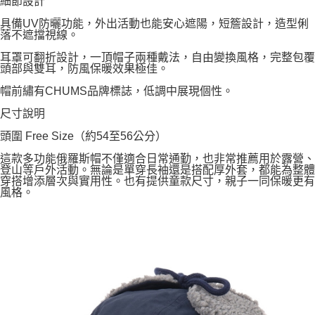
細節設計
具備UV防曬功能，外出活動也能安心遮陽，短簷設計，造型俐
落不遮擋視線。
耳罩可翻折設計，一頂帽子兩種戴法，自由變換風格，完整包覆
頭部與雙耳，防風保暖效果極佳。
帽前繡有CHUMS品牌標誌，低調中展現個性。
尺寸說明
頭圍 Free Size（約54至56公分）
這款多功能俄羅斯帽不僅適合日常通勤，也非常推薦用於露營、
登山等戶外活動。無論是單穿長袖還是搭配厚外套，都能為整體
穿搭增添層次與實用性。也有提供童款尺寸，親子一同保暖更有
風格。