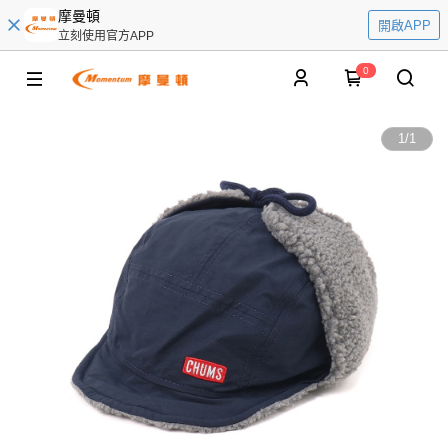
摩曼頓
開啟APP
立刻使用官方APP
0
1
/
1