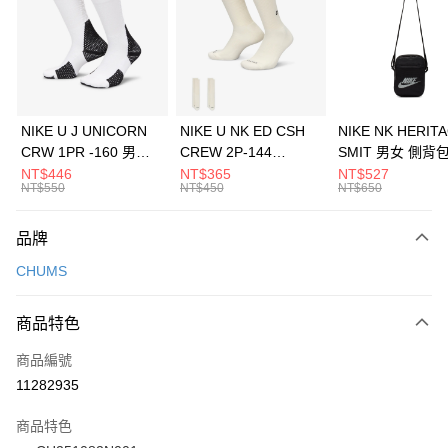
3 期 0 利率 每期
NT$460
21家銀行
合作金庫商業銀行
第一商業銀行
LINE Pay
華南商業銀行
彰化商業銀行
Apple Pay
上海商業儲蓄銀行
台北富邦商業銀行
國泰世華商業銀行
兆豐國際商業銀行
悠遊付
臺灣中小企業銀行
台中商業銀行
NIKE U J UNICORN
NIKE U NK ED CSH
NIKE NK HERIT
匯豐（台灣）商業銀行
華泰商業銀行
CRW 1PR -160 男女
CREW 2P-144
SMIT 男女 側背
全盈+PAY
聯邦商業銀行
遠東國際商業銀行
中統襪 FZ3393100
EMBRDY 男女 短統襪
BA5871010
NT$446
NT$365
NT$527
元大商業銀行
永豐商業銀行
NT$550
NT$450
NT$650
AFTEE先享後付
FZ3073133
玉山商業銀行
星展（台灣）商業銀行
相關說明
台新國際商業銀行
中國信託商業銀行
品牌
【關於「AFTEE先享後付」】
台灣樂天信用卡公司
AFTEE先享後付是「在收到商品之後才付款」的支付方式。 讓您購物簡單
運送方式
CHUMS
便利好安心！
１．簡單：不需註冊會員、不需綁卡、不需儲值。
7-11取貨(快速到店)
２．便利：只要手機號碼，簡訊認證，即可結帳。
商品特色
每筆NT$100，滿NT$1,500(含以上)免運費
３．安心：先確認商品／服務後，再付款。
商品編號
宅配
【「AFTEE先享後付」結帳流程】
１．於結帳方式選擇「AFTEE先享後付」後，將跳轉至「AFTEE先享後付」
11282935
每筆NT$100，滿NT$1,500(含以上)免運費
結帳頁面，進行簡訊認證並確認金額後，即可完成結帳。
２．訂單成立數日內，您將收到繳費通知簡訊。
商品特色
付款後門市自取
３．收到繳費通知簡訊後14天內，點擊此簡訊中的連結，可透過四大超商／