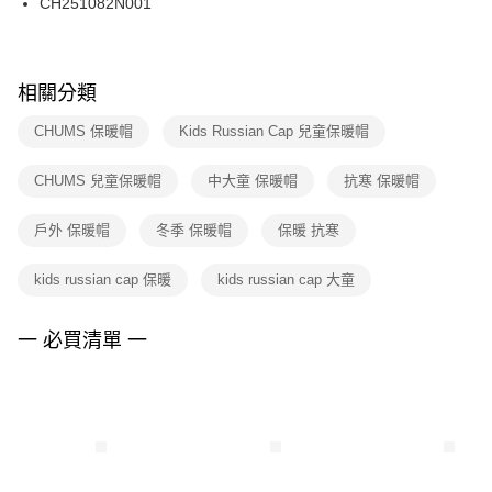
CH251082N001
每筆NT$100，滿NT$1,500(含以上)免運費
ATM／網路銀行／等多元方式進行付款，方視為交易完成。
※ 請注意：結帳手續完成當下不需立刻繳費，但若您需要取消訂單，請聯絡
購買商品的店家。未經商家同意取消之訂單仍視為有效，需透過AFTEE先享
後付繳納相關費用。
※ 交易是否成功請以「AFTEE先享後付 」之結帳頁面顯示為準，若有關於
相關分類
是否繳費成功／繳費後需取消欲退款等相關疑問，請聯繫「AFTEE先享後付
客戶支援中心」
https://netprotections.freshdesk.com/support/home
CHUMS 保暖帽
Kids Russian Cap 兒童保暖帽
【注意事項】
CHUMS 兒童保暖帽
中大童 保暖帽
抗寒 保暖帽
１．透過由恩沛科技股份有限公司提供之「AFTEE先享後付」服務完成之交
易，需依本服務之必要範圍內提供個人資料，並將交易相關給付款項請求債
權轉讓予恩沛科技股份有限公司。
戶外 保暖帽
冬季 保暖帽
保暖 抗寒
２．關於個人資料處理事宜，請瀏覽以下網址：
https://aftee.tw/terms/#terms3
kids russian cap 保暖
kids russian cap 大童
３．未成年的使用者請事先徵得法定代理人或監護人之同意方可使用
「AFTEE先享後付」，若未經同意申辦者引起之損失，本公司不負相關責
任。
一 必買清單 一
４．使用「AFTEE先享後付」時，將依據個別帳號之用戶狀況，依本公司即
時審查核予不同之上限額度；若仍有額度不足之情形，本公司將視審查結果
請求用戶進行身份認證。
５．嚴禁一人註冊多個帳號或使用他人資訊註冊。若發現惡意使用之情形，
恩沛科技股份有限公司將有權停止該用戶之使用額度並採取法律行動。