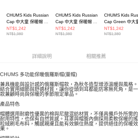
CHUMS Kids Russian
CHUMS Kids Russian
CHUMS Kids Rus
Cap 中大童 保暖帽 灰
Cap 中大童 保暖帽 黑
Cap Green 中大
白色 CH251082B028
色 CH251082K001
暖帽 Crazy
NT$1,242
NT$1,242
NT$1,242
NT$1,380
NT$1,380
NT$1,380
CH251082C086
詳細說明
相關推薦
CHUMS 多功能保暖俄羅斯帽(童帽)
兼具機能與設計感的俄羅斯帽款，為秋冬造型增添溫暖與風格。
結合實用細節與舒適材質，讓你從頭到耳都能防寒無死角，是一
款兼顧時尚與保暖的季節限定單品。
產品特色
帽體選用耐磨性優異的棉與尼龍混紡材質，不僅具備戶外所需的
耐用特性，也保有自然質感。耳罩與帽簷內側採用柔軟保暖的搖
粒絨刷毛布料，觸感親膚且能有效鎖住熱度，提供絕佳的保暖效
果。