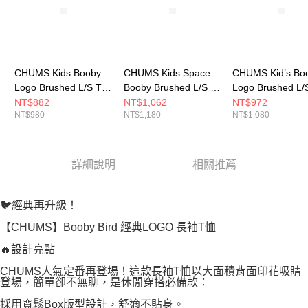
CHUMS Kids Booby
CHUMS Kids Space
CHUMS Kid’s Bo
Logo Brushed L/S T-
Booby Brushed L/S T-
Logo Brushed L/
Shirt 中大童 長袖上衣
Shirt 中大童 長袖上衣
Shirt 中大童 長
NT$882
NT$1,062
NT$972
NT$980
NT$1,180
NT$1,080
白色 CH211294W001
黑色 CH211411K001
CH211294N001
詳細說明
相關推薦
🐦經典再升級！
【CHUMS】Booby Bird 經典LOGO 長袖T恤
🔥設計亮點
CHUMS人氣定番再登場！這款長袖T恤以大面積背面印花吸睛
登場，簡單卻不無聊，是休閒穿搭必備款：
採用寬鬆Box版型設計，舒適不貼身。