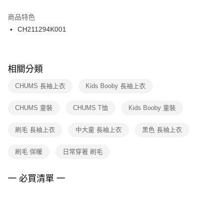
結帳頁面，進行簡訊認證並確認金額後，即可完成結帳。
２．訂單成立數日內，您將收到繳費通知簡訊。
商品特色
付款後門市自取
３．收到繳費通知簡訊後14天內，點擊此簡訊中的連結，可透過四大超商／
CH211294K001
每筆NT$100，滿NT$1,500(含以上)免運費
ATM／網路銀行／等多元方式進行付款，方視為交易完成。
※ 請注意：結帳手續完成當下不需立刻繳費，但若您需要取消訂單，請聯絡
購買商品的店家。未經商家同意取消之訂單仍視為有效，需透過AFTEE先享
後付繳納相關費用。
※ 交易是否成功請以「AFTEE先享後付 」之結帳頁面顯示為準，若有關於
相關分類
是否繳費成功／繳費後需取消欲退款等相關疑問，請聯繫「AFTEE先享後付
客戶支援中心」
https://netprotections.freshdesk.com/support/home
CHUMS 長袖上衣
Kids Booby 長袖上衣
【注意事項】
CHUMS 童裝
CHUMS T恤
Kids Booby 童裝
１．透過由恩沛科技股份有限公司提供之「AFTEE先享後付」服務完成之交
易，需依本服務之必要範圍內提供個人資料，並將交易相關給付款項請求債
權轉讓予恩沛科技股份有限公司。
刷毛 長袖上衣
中大童 長袖上衣
黑色 長袖上衣
２．關於個人資料處理事宜，請瀏覽以下網址：
https://aftee.tw/terms/#terms3
刷毛 保暖
日常穿著 刷毛
３．未成年的使用者請事先徵得法定代理人或監護人之同意方可使用
「AFTEE先享後付」，若未經同意申辦者引起之損失，本公司不負相關責
任。
一 必買清單 一
４．使用「AFTEE先享後付」時，將依據個別帳號之用戶狀況，依本公司即
時審查核予不同之上限額度；若仍有額度不足之情形，本公司將視審查結果
請求用戶進行身份認證。
５．嚴禁一人註冊多個帳號或使用他人資訊註冊。若發現惡意使用之情形，
恩沛科技股份有限公司將有權停止該用戶之使用額度並採取法律行動。