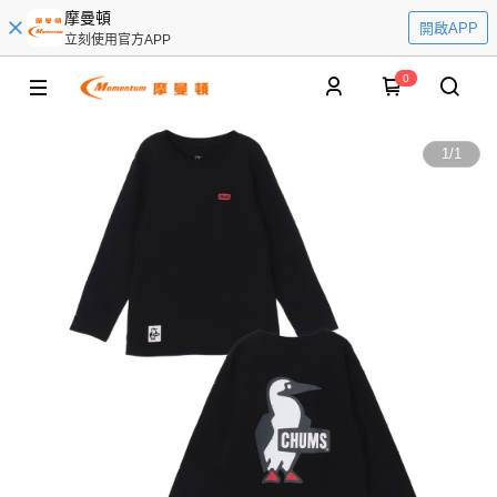
摩曼頓
開啟APP
立刻使用官方APP
0
1
/
1