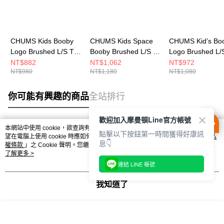
CHUMS Kids Booby
CHUMS Kids Space
CHUMS Kid’s Bo
Logo Brushed L/S T-
Booby Brushed L/S T-
Logo Brushed L/
Shirt 中大童 長袖上衣
Shirt 中大童 長袖上衣
Shirt 中大童 長
NT$882
NT$1,062
NT$972
NT$980
NT$1,180
NT$1,080
白色 CH211294W001
黑色 CH211411K001
CH211294N001
你可能有興趣的商品
全站排行
歡迎加入摩曼頓Line官方帳號
本網站中使用 cookie，欲查詢有關本網站使用 cookie 方式之詳情，及若您不希
點擊以下按鈕第一時間獲得好康訊
熱門標籤
望在電腦上使用 cookie 時應如何變更電腦的 cookie 設定，請參閱本網站「
隱私
息👇
權條款
」之 Cookie 聲明。您繼續使用本網站即表示您同意本公司得按本網站使
用條款之 Cookie 聲明使用 cookie。
了解更多 >
連結 LINE 帳號
我知道了