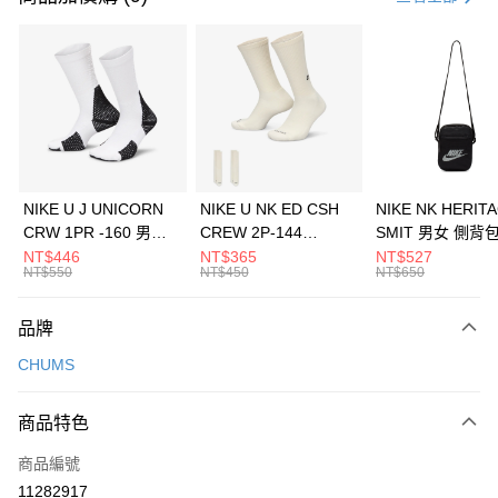
信用卡分期付款
3 期 0 利率 每期
NT$326
21家銀行
合作金庫商業銀行
第一商業銀行
LINE Pay
華南商業銀行
彰化商業銀行
Apple Pay
上海商業儲蓄銀行
台北富邦商業銀行
國泰世華商業銀行
兆豐國際商業銀行
悠遊付
臺灣中小企業銀行
台中商業銀行
NIKE U J UNICORN
NIKE U NK ED CSH
NIKE NK HERIT
匯豐（台灣）商業銀行
華泰商業銀行
CRW 1PR -160 男女
CREW 2P-144
SMIT 男女 側背
全盈+PAY
聯邦商業銀行
遠東國際商業銀行
中統襪 FZ3393100
EMBRDY 男女 短統襪
BA5871010
NT$446
NT$365
NT$527
元大商業銀行
永豐商業銀行
NT$550
NT$450
NT$650
AFTEE先享後付
FZ3073133
玉山商業銀行
星展（台灣）商業銀行
相關說明
台新國際商業銀行
中國信託商業銀行
品牌
【關於「AFTEE先享後付」】
台灣樂天信用卡公司
AFTEE先享後付是「在收到商品之後才付款」的支付方式。 讓您購物簡單
運送方式
CHUMS
便利好安心！
１．簡單：不需註冊會員、不需綁卡、不需儲值。
7-11取貨(快速到店)
２．便利：只要手機號碼，簡訊認證，即可結帳。
商品特色
每筆NT$100，滿NT$1,500(含以上)免運費
３．安心：先確認商品／服務後，再付款。
商品編號
宅配
【「AFTEE先享後付」結帳流程】
１．於結帳方式選擇「AFTEE先享後付」後，將跳轉至「AFTEE先享後付」
11282917
每筆NT$100，滿NT$1,500(含以上)免運費