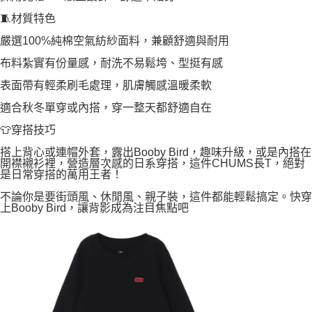
🧵材質特色
嚴選100%純棉空氣紡紗面料，兼顧舒適與耐用
布料紮實有份量感，耐洗不易鬆垮、型挺有感
表面帶有輕柔刷毛處理，肌膚觸感溫暖柔軟
適合秋冬單穿或內搭，穿一整天都舒適自在
👕穿搭技巧
搭上背心或連帽外套，露出Booby Bird，趣味升級，或是內搭在
開襟襯衫裡，營造層次感的日系穿搭，這件CHUMS長T，絕對
是日常穿搭的萬用王者！
不論你是要街頭風、休閒風、親子裝，這件都能輕鬆搞定。快穿
上Booby Bird，讓背影成為注目焦點吧