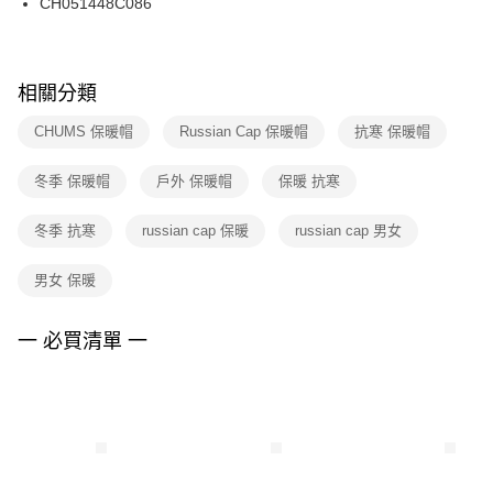
CH051448C086
每筆NT$100，滿NT$1,500(含以上)免運費
ATM／網路銀行／等多元方式進行付款，方視為交易完成。
※ 請注意：結帳手續完成當下不需立刻繳費，但若您需要取消訂單，請聯絡
購買商品的店家。未經商家同意取消之訂單仍視為有效，需透過AFTEE先享
後付繳納相關費用。
※ 交易是否成功請以「AFTEE先享後付 」之結帳頁面顯示為準，若有關於
相關分類
是否繳費成功／繳費後需取消欲退款等相關疑問，請聯繫「AFTEE先享後付
客戶支援中心」
https://netprotections.freshdesk.com/support/home
CHUMS 保暖帽
Russian Cap 保暖帽
抗寒 保暖帽
【注意事項】
冬季 保暖帽
戶外 保暖帽
保暖 抗寒
１．透過由恩沛科技股份有限公司提供之「AFTEE先享後付」服務完成之交
易，需依本服務之必要範圍內提供個人資料，並將交易相關給付款項請求債
權轉讓予恩沛科技股份有限公司。
冬季 抗寒
russian cap 保暖
russian cap 男女
２．關於個人資料處理事宜，請瀏覽以下網址：
https://aftee.tw/terms/#terms3
男女 保暖
３．未成年的使用者請事先徵得法定代理人或監護人之同意方可使用
「AFTEE先享後付」，若未經同意申辦者引起之損失，本公司不負相關責
任。
一 必買清單 一
４．使用「AFTEE先享後付」時，將依據個別帳號之用戶狀況，依本公司即
時審查核予不同之上限額度；若仍有額度不足之情形，本公司將視審查結果
請求用戶進行身份認證。
５．嚴禁一人註冊多個帳號或使用他人資訊註冊。若發現惡意使用之情形，
恩沛科技股份有限公司將有權停止該用戶之使用額度並採取法律行動。