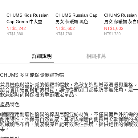
CHUMS Kids Russian
CHUMS Russian Cap
CHUMS Russian
Cap Green 中大童 保
男女 保暖帽 黑色
男女 保暖帽 灰白
暖帽 Crazy
CH051448K001
CH051448B028
NT$1,242
NT$1,602
NT$1,602
NT$1,380
NT$1,780
NT$1,780
CH251082C086
詳細說明
相關推薦
CHUMS 多功能保暖俄羅斯帽
兼具機能與設計感的俄羅斯帽款，為秋冬造型增添溫暖與風格。
結合實用細節與舒適材質，讓你從頭到耳都能防寒無死角，是一
款兼顧時尚與保暖的季節限定單品。
產品特色
帽體選用耐磨性優異的棉與尼龍混紡材質，不僅具備戶外所需的
耐用特性，也保有自然質感。耳罩與帽簷內側採用柔軟保暖的搖
粒絨刷毛布料，觸感親膚且能有效鎖住熱度，提供絕佳的保暖效
果。