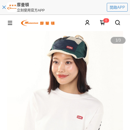
摩曼頓
開啟APP
立刻使用官方APP
0
1
/
3