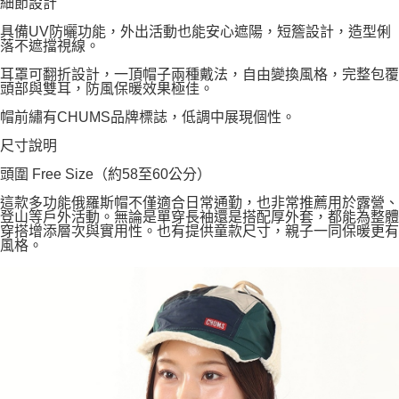
細節設計
具備UV防曬功能，外出活動也能安心遮陽，短簷設計，造型俐
落不遮擋視線。
耳罩可翻折設計，一頂帽子兩種戴法，自由變換風格，完整包覆
頭部與雙耳，防風保暖效果極佳。
帽前繡有CHUMS品牌標誌，低調中展現個性。
尺寸說明
頭圍 Free Size（約58至60公分）
這款多功能俄羅斯帽不僅適合日常通勤，也非常推薦用於露營、
登山等戶外活動。無論是單穿長袖還是搭配厚外套，都能為整體
穿搭增添層次與實用性。也有提供童款尺寸，親子一同保暖更有
風格。