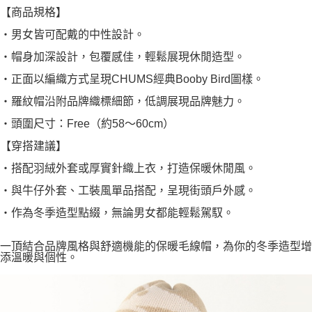
【商品規格】
・男女皆可配戴的中性設計。
・帽身加深設計，包覆感佳，輕鬆展現休閒造型。
・正面以編織方式呈現CHUMS經典Booby Bird圖樣。
・羅紋帽沿附品牌織標細節，低調展現品牌魅力。
・頭圍尺寸：Free（約58～60cm）
【穿搭建議】
・搭配羽絨外套或厚實針織上衣，打造保暖休閒風。
・與牛仔外套、工裝風單品搭配，呈現街頭戶外感。
・作為冬季造型點綴，無論男女都能輕鬆駕馭。
一頂結合品牌風格與舒適機能的保暖毛線帽，為你的冬季造型增
添溫暖與個性。