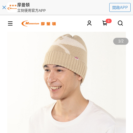
摩曼頓
開啟APP
立刻使用官方APP
0
1
/
2