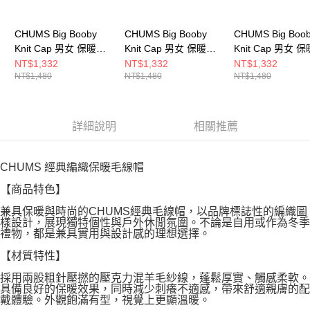
CHUMS Big Booby
CHUMS Big Booby
CHUMS Big Boo
Knit Cap 男女 保暖帽
Knit Cap 男女 保暖帽
Knit Cap 男女 
灰色 CH051445G001
深藍 CH051445N001
勃根地紅
NT$1,332
NT$1,332
NT$1,332
NT$1,480
NT$1,480
NT$1,480
CH051445R026
詳細說明
相關推薦
CHUMS 經典編織保暖毛線帽
【商品特色】
兼具保暖與時尚的CHUMS經典毛線帽，以品牌標誌性的編織圖
樣設計，展現獨特個性與戶外休閒氛圍。不論是自用或作為冬季
禮物，都是兼具實用與設計感的理想選擇。
【材質特性】
採用兩股粗針壓撚的壓克力混羊毛紗線，蓬鬆厚實、觸感柔軟。
具備良好的保暖效果，同時減少刺癢不適感，帶來舒適親膚的配
戴體驗。外觀飽滿有型，視覺上更顯溫暖。