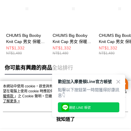
CHUMS Big Booby
CHUMS Big Booby
CHUMS Big Boo
Knit Cap 男女 保暖帽
Knit Cap 男女 保暖帽
Knit Cap 男女 
灰色 CH051445G001
深藍 CH051445N001
勃根地紅
NT$1,332
NT$1,332
NT$1,332
NT$1,480
NT$1,480
NT$1,480
CH051445R026
你可能有興趣的商品
全站排行
歡迎加入摩曼頓Line官方帳號
本網站中使用 cookie，欲查詢有關本網站使用 cookie 方式之詳情，及若您不希
點擊以下按鈕第一時間獲得好康訊
熱門標籤
望在電腦上使用 cookie 時應如何變更電腦的 cookie 設定，請參閱本網站「
隱私
息👇
權條款
」之 Cookie 聲明。您繼續使用本網站即表示您同意本公司得按本網站使
用條款之 Cookie 聲明使用 cookie。
了解更多 >
連結 LINE 帳號
我知道了