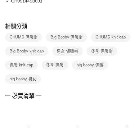
CH051445B001
每筆NT$100，滿NT$1,500(含以上)免運費
ATM／網路銀行／等多元方式進行付款，方視為交易完成。
※ 請注意：結帳手續完成當下不需立刻繳費，但若您需要取消訂單，請聯絡
購買商品的店家。未經商家同意取消之訂單仍視為有效，需透過AFTEE先享
後付繳納相關費用。
※ 交易是否成功請以「AFTEE先享後付 」之結帳頁面顯示為準，若有關於
相關分類
是否繳費成功／繳費後需取消欲退款等相關疑問，請聯繫「AFTEE先享後付
客戶支援中心」
https://netprotections.freshdesk.com/support/home
CHUMS 保暖帽
Big Booby 保暖帽
CHUMS knit cap
【注意事項】
Big Booby knit cap
男女 保暖帽
冬季 保暖帽
１．透過由恩沛科技股份有限公司提供之「AFTEE先享後付」服務完成之交
易，需依本服務之必要範圍內提供個人資料，並將交易相關給付款項請求債
權轉讓予恩沛科技股份有限公司。
保暖 knit cap
冬季 保暖
big booby 保暖
２．關於個人資料處理事宜，請瀏覽以下網址：
https://aftee.tw/terms/#terms3
big booby 男女
３．未成年的使用者請事先徵得法定代理人或監護人之同意方可使用
「AFTEE先享後付」，若未經同意申辦者引起之損失，本公司不負相關責
任。
一 必買清單 一
４．使用「AFTEE先享後付」時，將依據個別帳號之用戶狀況，依本公司即
時審查核予不同之上限額度；若仍有額度不足之情形，本公司將視審查結果
請求用戶進行身份認證。
５．嚴禁一人註冊多個帳號或使用他人資訊註冊。若發現惡意使用之情形，
恩沛科技股份有限公司將有權停止該用戶之使用額度並採取法律行動。