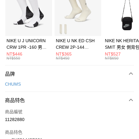
3 期 0 利率 每期
NT$493
21家銀行
合作金庫商業銀行
第一商業銀行
LINE Pay
華南商業銀行
彰化商業銀行
Apple Pay
上海商業儲蓄銀行
台北富邦商業銀行
國泰世華商業銀行
兆豐國際商業銀行
悠遊付
臺灣中小企業銀行
台中商業銀行
NIKE U J UNICORN
NIKE U NK ED CSH
NIKE NK HERIT
匯豐（台灣）商業銀行
華泰商業銀行
CRW 1PR -160 男女
CREW 2P-144
SMIT 男女 側背
全盈+PAY
聯邦商業銀行
遠東國際商業銀行
中統襪 FZ3393100
EMBRDY 男女 短統襪
BA5871010
NT$446
NT$365
NT$527
元大商業銀行
永豐商業銀行
NT$550
NT$450
NT$650
AFTEE先享後付
FZ3073133
玉山商業銀行
星展（台灣）商業銀行
相關說明
台新國際商業銀行
中國信託商業銀行
品牌
【關於「AFTEE先享後付」】
台灣樂天信用卡公司
AFTEE先享後付是「在收到商品之後才付款」的支付方式。 讓您購物簡單
運送方式
CHUMS
便利好安心！
１．簡單：不需註冊會員、不需綁卡、不需儲值。
7-11取貨(快速到店)
２．便利：只要手機號碼，簡訊認證，即可結帳。
商品特色
每筆NT$100，滿NT$1,500(含以上)免運費
３．安心：先確認商品／服務後，再付款。
商品編號
宅配
【「AFTEE先享後付」結帳流程】
１．於結帳方式選擇「AFTEE先享後付」後，將跳轉至「AFTEE先享後付」
11282880
每筆NT$100，滿NT$1,500(含以上)免運費
結帳頁面，進行簡訊認證並確認金額後，即可完成結帳。
２．訂單成立數日內，您將收到繳費通知簡訊。
商品特色
付款後門市自取
３．收到繳費通知簡訊後14天內，點擊此簡訊中的連結，可透過四大超商／